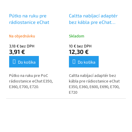
Pútko na ruku pre
Caltta nabíjací adaptér
rádiostanice eChat
bez kábla pre eChat
E350, E360, E600, E690,
E700, E720
Na objednávku
Skladom
3,18 € bez DPH
10 € bez DPH
3,91 €
12,30 €
Do košíka
Do košíka
Pútko na ruku pre PoC
Caltta nabíjací adaptér bez
rádiostanice eChat E350,
kábla pre rádiostanice eChat
E360, E700, E720.
E350, E360, E600, E690, E700,
E720