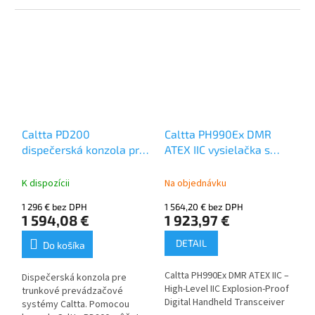
kontaktovať rádiostanice vo
Vašej rádiovej sieti Caltta DMR
textom alebo hlasom. Okrem
toho môžete vidieť, kde sa
rádiostanica nachádza. Do
systému je možné priradiť až
800 DMR rádiostaníc a 64
prevádzaćov. Tie možno
rozdeliť do 128 skupín.
Caltta PD200
Caltta PH990Ex DMR
dispečerská konzola pre
ATEX IIC vysielačka s
trunk prevádzače Caltta
GPS, Bluetooth,
PR900
displejom
K dispozícii
Na objednávku
1 296 € bez DPH
1 564,20 € bez DPH
1 594,08 €
1 923,97 €
DETAIL
Do košíka
Caltta PH990Ex DMR ATEX IIC –
Dispečerská konzola pre
High-Level IIC Explosion-Proof
trunkové prevádzačové
Digital Handheld Transceiver
systémy Caltta. Pomocou