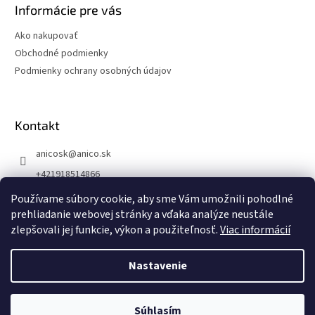
Informácie pre vás
Ako nakupovať
Obchodné podmienky
Podmienky ochrany osobných údajov
Kontakt
anicosk
@
anico.sk
+421918514866
ANICO Slovakia
Používame súbory cookie, aby sme Vám umožnili pohodlné
prehliadanie webovej stránky a vďaka analýze neustále
anico_slovakia
zlepšovali jej funkcie, výkon a použiteľnosť.
Viac informácií
Nastavenie
Vytvoril Shoptet
6.8.2026 DOVOLENKA
Kancelária zatvorená.
Objednávky prijímame cez eshop alebo
Copyright 2026
ANICO Slovakia
. Všetky práva vyhradené.
Súhlasím