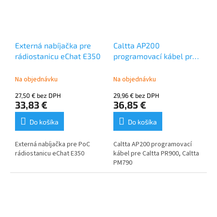
Externá nabíjačka pre
Caltta AP200
rádiostanicu eChat E350
programovací kábel pre
Caltta PR900, Caltta
PM790
Na objednávku
Na objednávku
27,50 € bez DPH
29,96 € bez DPH
33,83 €
36,85 €
Do košíka
Do košíka
Externá nabíjačka pre PoC
Caltta AP200 programovací
rádiostanicu eChat E350
kábel pre Caltta PR900, Caltta
PM790