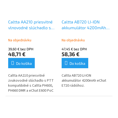
Caltta AA210 priesvitné
Caltta AB720 LI-ION
vlnovodné slúchadlo s
akkumulátor 4200mAh
PTT pre E600, PH600,
/eChat E720
PH660
Na objednávku
Na objednávku
39,60 € bez DPH
47,45 € bez DPH
48,71 €
58,36 €
Do košíka
Do košíka
Caltta AA210 priesvitné
Caltta AB720 LI-ION
zvukovodné slúchadlo s PTT
akkumulátor 4200mAh eChat
kompatibilné s Caltta PH600,
E720 rádióhoz.
PH660 DMR a eChat E600 PoC
vysielačkami.
vhodné pre nosenie v
ľavou aj v pravom uchu
PTT ergonomické pre