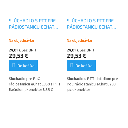
SLÚCHADLO S PTT PRE
SLÚCHADLO S PTT PRE
RÁDIOSTANICU ECHAT
RÁDIOSTANICU ECHAT
E350
E700
Na objednávku
Na objednávku
24,01 € bez DPH
24,01 € bez DPH
29,53 €
29,53 €
Do košíka
Do košíka
Slúchadlo pre PoC
Slúchadlo s PTT tlačidlom pre
rádiostanicu eChat E350 s PTT
PoC rádiostanicu eChat E700,
tlačidlom, konektor USB C
jack konektor