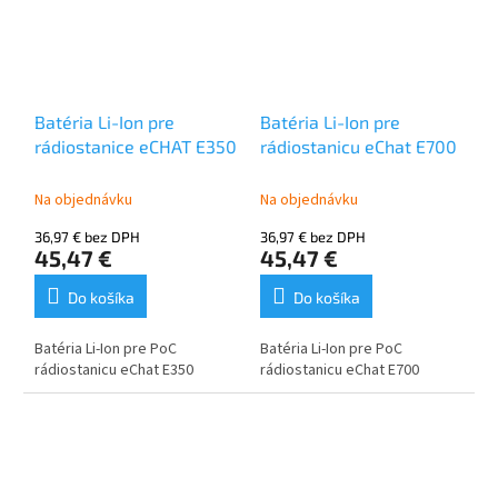
rádiostanice
- 200 hodín záznamu na 4 GB
microSD kartu (SD kartu je
potrebné zakúpiť
samostatne)
Batéria Li-Ion pre
Batéria Li-Ion pre
rádiostanice eCHAT E350
rádiostanicu eChat E700
Na objednávku
Na objednávku
36,97 € bez DPH
36,97 € bez DPH
45,47 €
45,47 €
Do košíka
Do košíka
Batéria Li-Ion pre PoC
Batéria Li-Ion pre PoC
rádiostanicu eChat E350
rádiostanicu eChat E700