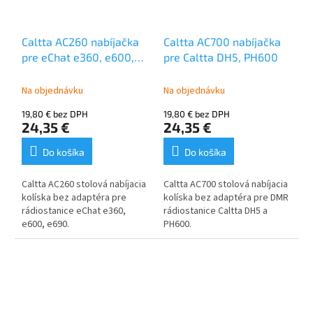
Caltta AC260 nabíjačka
Caltta AC700 nabíjačka
pre eChat e360, e600,
pre Caltta DH5, PH600
e690
Na objednávku
Na objednávku
19,80 € bez DPH
19,80 € bez DPH
24,35 €
24,35 €
Do košíka
Do košíka
Caltta AC260 stolová nabíjacia
Caltta AC700 stolová nabíjacia
kolíska bez adaptéra pre
kolíska bez adaptéra pre DMR
rádiostanice eChat e360,
rádiostanice Caltta DH5 a
e600, e690.
PH600.