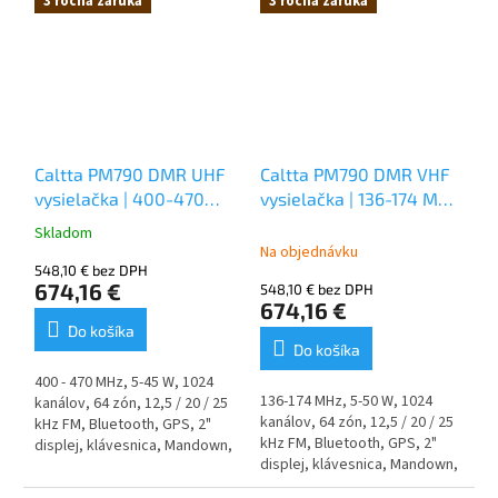
3 ročná záruka
3 ročná záruka
klávesnica,
ľahká, hlasné
ochranou proti skratu a
audio, 2 časové sloty, funkcia
prepólovaniu s LED
Mandown, osamotený
indikátormi.
pracovník, roaming a ďalšie ,
IP68 krytie, 2600 mAh batéria,
záruka 3 roky.
Caltta PM790 DMR UHF
Caltta PM790 DMR VHF
vysielačka | 400-470
vysielačka | 136-174 MHz
MHz | GPS | Bluetooth |
| GPS | Bluetooth | 50W
Skladom
Priemerné
45W
Na objednávku
hodnotenie
548,10 € bez DPH
produktu
674,16 €
548,10 € bez DPH
je
674,16 €
5,0
Do košíka
z
Do košíka
5
400 - 470 MHz, 5-45 W, 1024
hviezdičiek.
136-174 MHz, 5-50 W, 1024
kanálov, 64 zón, 12,5 / 20 / 25
kanálov, 64 zón, 12,5 / 20 / 25
kHz FM, Bluetooth, GPS, 2"
kHz FM, Bluetooth, GPS, 2"
displej, klávesnica, Mandown,
displej, klávesnica, Mandown,
osamotený pracovník,
osamotený pracovník,
roaming, IP68 krytie, záruka 3