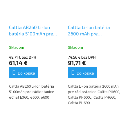
pohodlné použitie
špeciálne navrhnuté
pre ľudskú reč, nízky
šum
tlačidlá s IP67 pre
Caltta AB260 Li-Ion
Caltta Li-Ion batéria
vonkajšie použitie
batéria 5100mAh pre
2600 mAh pre
eChat E360, e600, e690
rádiostanice Caltta
Skladom
Skladom
49,71 € bez DPH
74,56 € bez DPH
61,14 €
91,71 €
Do košíka
Do košíka
Caltta AB260 Li-Ion batéria
Caltta Li-Ion batéria 2600 mAh
5100mAh pre rádiostanice
pre rádiostanice
Caltta PH600,
eChat E360, e600, e690
Caltta PH600L, Caltta PH660,
Caltta PH690.
18,87Wh 3,7V