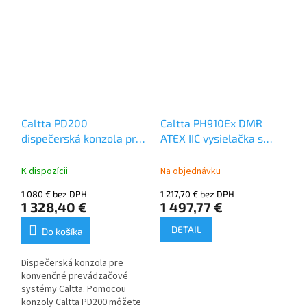
displej, klávesnica, Mandown,
osamotený pracovník,
roaming, IP68 krytie, záruka 3
roky
Caltta PD200
Caltta PH910Ex DMR
dispečerská konzola pre
ATEX IIC vysielačka s
konvenčné prevádzače
GPS, Bluetooth
Caltta PR900
K dispozícii
Na objednávku
1 080 € bez DPH
1 217,70 € bez DPH
1 328,40 €
1 497,77 €
DETAIL
Do košíka
Dispečerská konzola pre
konvenčné prevádzačové
systémy Caltta. Pomocou
konzoly Caltta PD200 môžete