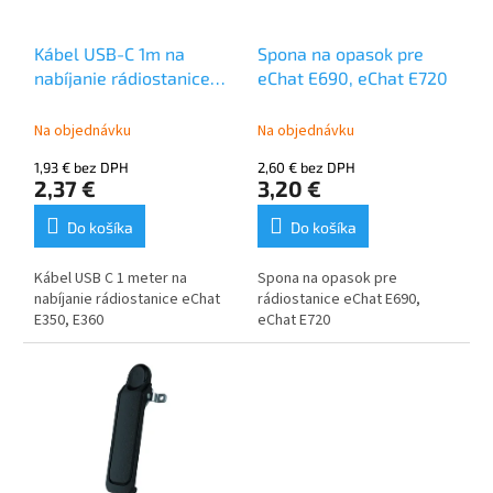
r
d
o
u
Kábel USB-C 1m na
Spona na opasok pre
d
k
nabíjanie rádiostanice
eChat E690, eChat E720
u
t
eCHAT E350, E360
k
o
Na objednávku
Na objednávku
t
v
o
1,93 € bez DPH
2,60 € bez DPH
v
2,37 €
3,20 €
Do košíka
Do košíka
Kábel
USB C 1 meter
na
Spona na opasok pre
nabíjanie rádiostanice eChat
rádiostanice eChat E690,
E350, E360
eChat E720