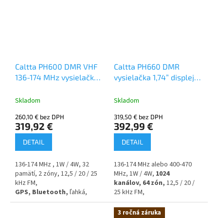
záruka 3 roky.
IP68 krytie, 2600 mAh batéria,
záruka 3 roky.
Caltta PH600 DMR VHF
Caltta PH660 DMR
136-174 MHz vysielačka
vysielačka 1,74” displej
GPS Bluetooth
zjednodušená klávesnica
GPS Bluetooth
Skladom
Skladom
260,10 € bez DPH
319,50 € bez DPH
319,92 €
392,99 €
DETAIL
DETAIL
136-174 MHz ,
1W / 4W, 32
136-174 MHz alebo 400-470
pamätí, 2 zóny, 12,5 / 20 / 25
MHz, 1W / 4W,
1024
kHz FM,
kanálov,
64 zón,
12,5 / 20 /
GPS,
Bluetooth,
ľahká,
25 kHz FM,
hlasné audio, 2 časové sloty,
GPS, Bluetooth,
1,74”
funkcia Mandown, osamotený
displej,
zjednoduśená
3 ročná záruka