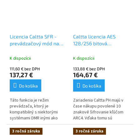
komunikujete. Toto
príslušenstvo môže byť
užitočné pri šoférovaní, jazde
na motorke alebo aj pri práci,
pretože môžete nenápadne
začať vysielať.
Licencia Caltta SFR -
Caltta licencia AES
prevádzačový mód na
128/256 bitová
jednej frekvencii pre
enkrypcia
PH690, PM790
K dispozícii
K dispozícii
111,60 € bez DPH
133,88 € bez DPH
137,27 €
164,67 €
Do košíka
Do košíka
Táto funkcia je režim
Zariadenia Caltta PH majú v
prevádzača, ktorý je
čase nákupu povolené 10
kompatibilný s niektorými
znakové šifrovanie kľúčom
systémami DMR inými ako
ARC4. Vďaka tomu sú
Caltta. V režime DMR možno
kompatibilné s podobnými
túto funkciu povoliť v
rádiostanicami Motorola a
3 ročná záruka
3 ročná záruka
zariadeniach Caltta 2.
Hytera s podporou ARC4