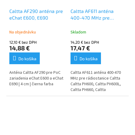
Caltta AF290 anténa pre
Caltta AF611 anténa
eChat E600, E690
400-470 MHz pre
rádiostanice Caltta
Na objednávku
Skladom
12,10 € bez DPH
14,20 € bez DPH
14,88 €
17,47 €
Do košíka
Do košíka
Anténa Caltta AF290 pre PoC
Caltta AF611 anténa 400-470
zariadenia eChat E600 a eChat
MHz pre rádiostanice Caltta
E690 | 4 cm | čierna farba
Caltta PH600, Caltta PH600L,
Caltta PH660, Caltta
PH690.
Špirálová
anténa obsahujúca oceľové
jadro, odolná, nedá sa ľahko
zlomiť.