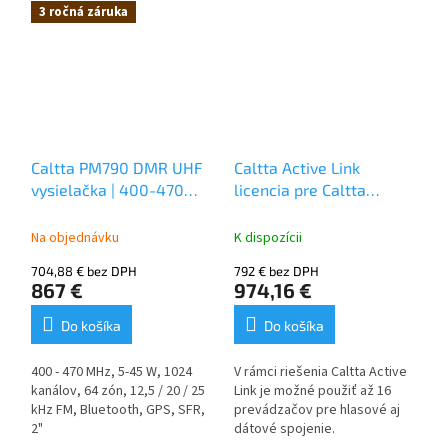
roaming, IP68 krytie, záruka 3
roky
3 ročná záruka
roky
Caltta PM790 DMR UHF
Caltta Active Link
vysielačka | 400-470
licencia pre Caltta
MHz | GPS | Bluetooth |
PR900 prevádzače
SFR | 45W
Na objednávku
K dispozícii
704,88 € bez DPH
792 € bez DPH
867 €
974,16 €
Do košíka
Do košíka
400 - 470 MHz, 5-45 W, 1024
V rámci riešenia Caltta Active
kanálov, 64 zón, 12,5 / 20 / 25
Link je možné použiť až 16
kHz FM, Bluetooth, GPS, SFR,
prevádzačov pre hlasové aj
2"
dátové spojenie.