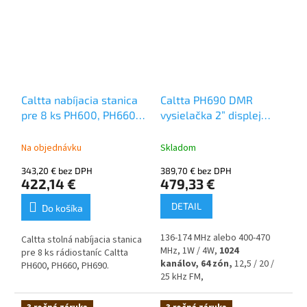
pracovník, roaming a ďalšie ,
klávesnica,
ľahká, hlasné
IP68 krytie, 2600 mAh batéria,
audio, 2 časové sloty, funkcia
záruka 3 roky.
Mandown, osamotený
pracovník, roaming a ďalšie,
IP68 krytie, 2600 mAh batéria,
záruka 3 roky.
Caltta nabíjacia stanica
Caltta PH690 DMR
pre 8 ks PH600, PH660,
vysielačka 2” displej
PH690
plná klávesnica GPS
Bluetooth
Na objednávku
Skladom
343,20 € bez DPH
389,70 € bez DPH
422,14 €
479,33 €
DETAIL
Do košíka
136-174 MHz alebo 400-470
Caltta stolná nabíjacia stanica
MHz, 1W / 4W,
1024
pre 8 ks rádiostaníc Caltta
kanálov,
64 zón,
12,5 / 20 /
PH600, PH660, PH690.
25 kHz FM,
GPS, Bluetooth,
2”
Nezávislé nabíjanie bez
displej,
plná
krížového rušenia. Vybavené