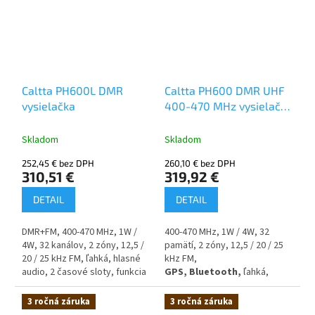
generácie. V podstate funguje
alebo inými. Pre tých, ktorí
ako prevádzač v režime SFR s
chcú vyššiu úroveň
použitím jednej frekvencie.
zašifrovania, je možné
licenciou aktivovať šifrovanie
AES256 v
rádiostaniciach Caltta PH600L,
PH600, PH660, PH690,
Caltta PH600L DMR
Caltta PH600 DMR UHF
PH910Ex, PH990Ex, PM790
vysielačka
400-470 MHz vysielačka
GPS Bluetooth
Skladom
Skladom
252,45 € bez DPH
260,10 € bez DPH
310,51 €
319,92 €
DETAIL
DETAIL
DMR+FM,
400-470 MHz, 1W /
400-470 MHz, 1W / 4W, 32
4W, 32 kanálov, 2 zóny, 12,5 /
pamätí, 2 zóny, 12,5 / 20 / 25
20 / 25 kHz FM, ľahká, hlasné
kHz FM,
audio, 2 časové sloty, funkcia
GPS,
Bluetooth,
ľahká,
Mandown, samotený
hlasné audio, 2 časové sloty,
pracovník, roaming a ďalšie,
funkcia Mandown, osamotený
3 ročná záruka
3 ročná záruka
IP68 krytie, 2600 mAh batéria,
pracovník, roaming a ďalšie ,