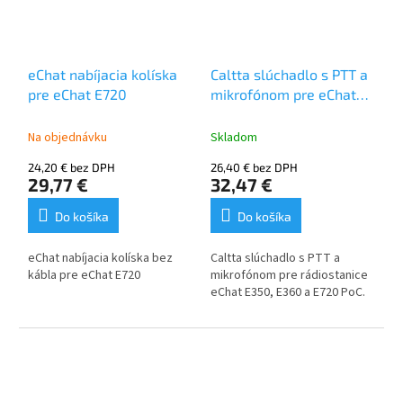
eChat nabíjacia kolíska
Caltta slúchadlo s PTT a
pre eChat E720
mikrofónom pre eChat
E350, eChat E360, eChat
E720
Na objednávku
Skladom
24,20 € bez DPH
26,40 € bez DPH
29,77 €
32,47 €
Do košíka
Do košíka
eChat nabíjacia kolíska bez
Caltta slúchadlo s PTT a
kábla pre eChat E720
mikrofónom pre rádiostanice
eChat E350, E360 a E720 PoC.
Typ konektora: USB C.