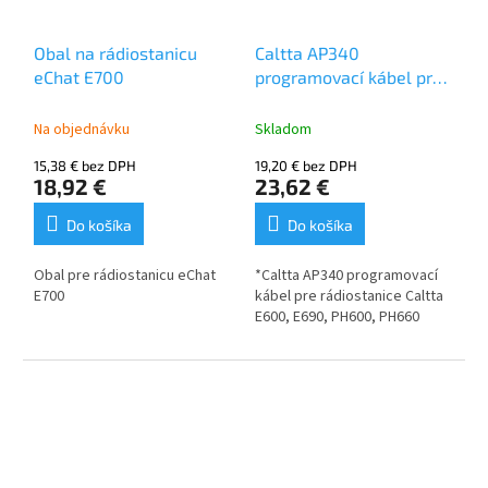
Obal na rádiostanicu
Caltta AP340
eChat E700
programovací kábel pre
Caltta E600, E690,
PH600, PH660
Na objednávku
Skladom
15,38 € bez DPH
19,20 € bez DPH
18,92 €
23,62 €
Do košíka
Do košíka
Obal pre rádiostanicu eChat
*Caltta AP340 programovací
E700
kábel pre rádiostanice Caltta
E600, E690, PH600, PH660