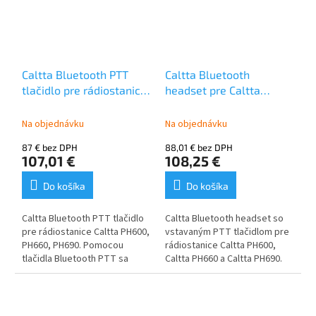
Caltta Bluetooth PTT
Caltta Bluetooth
tlačidlo pre rádiostanice
headset pre Caltta
PH600, PH660, PH690
PH600, Caltta PH660,
Caltta PH690
Na objednávku
Na objednávku
87 € bez DPH
88,01 € bez DPH
107,01 €
108,25 €
Do košíka
Do košíka
Caltta Bluetooth PTT tlačidlo
Caltta Bluetooth headset so
pre rádiostanice Caltta PH600,
vstavaným PTT tlačidlom pre
PH660, PH690. Pomocou
rádiostanice Caltta PH600,
tlačidla Bluetooth PTT sa
Caltta PH660 a Caltta PH690.
nemusíte dotknúť tlačidla PTT
na rádiostanici alebo tlačidla
PTT na mikrofóne. Stačí
stlačiť tlačidlo na prste a