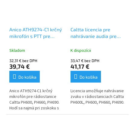
pohodlné používanie
špeciálne
optimalizované pre
ľudský hlas, nízky šum
profesionálny 17
Anico ATH9274-C1 krčný
Caltta licencia pre
pinový konektor
mikrofón s PTT pre
nahrávanie audia pre
IP67 krytie na vonkajšie
Caltta PH600, PH660,
PH600L, PH600, PH660,
použitie.
PH690
PH690
Skladom
K dispozícii
32,31 € bez DPH
33,47 € bez DPH
39,74 €
41,17 €
Do košíka
Do košíka
Anico ATH9274-C1 krčný
Licencia umožňuje nahrávanie
mikrofón pre rádiostanice
zvuku v rádiostaniciach Caltta
Caltta PH600, PH660, PH690.
PH600L, PH600, PH660, PH690.
Hodí sa najmä pri zoskoku s
padákom alebo pri práci v
Zakúpením licencie je možné
ochranných maskách, prilbách
vybrať a aktivovať dve
alebo s motocyklovými
možnosti:
prilbami.
- 20 hodín záznamu v pamäti