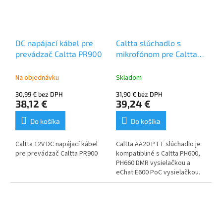
DC napájací kábel pre
Caltta slúchadlo s
prevádzač Caltta PR900
mikrofónom pre Caltta
E600, PH600, PH660
Na objednávku
Skladom
30,99 € bez DPH
31,90 € bez DPH
38,12 €
39,24 €
Do košíka
Do košíka
Caltta 12V DC napájací kábel
Caltta AA20 PTT slúchadlo je
pre prevádzač Caltta PR900
kompatibliné s Caltta PH600,
PH660 DMR vysielačkou a
eChat E600 PoC vysielačkou.
vhodné na nosenie na
pravom aj ľavom uchu
slúchadlo a PTT sú
ergonomické pre