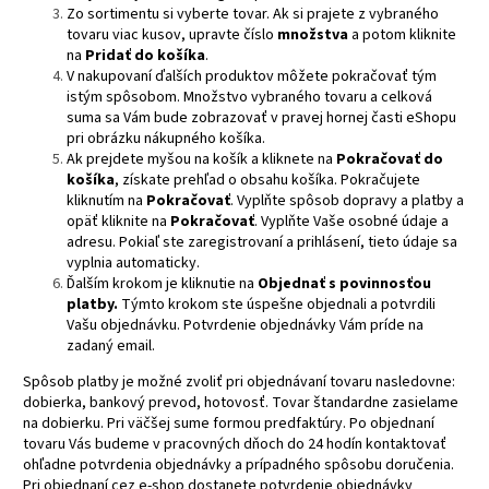
Zo sortimentu si vyberte tovar. Ak si prajete z vybraného
tovaru viac kusov, upravte číslo
množstva
a potom kliknite
na
Pridať do košíka
.
V nakupovaní ďalších produktov môžete pokračovať tým
istým spôsobom. Množstvo vybraného tovaru a celková
suma sa Vám bude zobrazovať v pravej hornej časti eShopu
pri obrázku nákupného košíka.
Ak prejdete myšou na košík a kliknete na
Pokračovať do
košíka
, získate prehľad o obsahu košíka. Pokračujete
kliknutím na
Pokračovať
. Vyplňte spôsob dopravy a platby a
opäť kliknite na
Pokračovať
. Vyplňte Vaše osobné údaje a
adresu. Pokiaľ ste zaregistrovaní a prihlásení, tieto údaje sa
vyplnia automaticky.
Ďalším krokom je kliknutie na
Objednať s povinnosťou
platby.
Týmto krokom ste úspešne objednali a potvrdili
Vašu objednávku. Potvrdenie objednávky Vám príde na
zadaný email.
Spôsob platby je možné zvoliť pri objednávaní tovaru nasledovne:
dobierka, bankový prevod, hotovosť. Tovar štandardne zasielame
na dobierku. Pri väčšej sume formou predfaktúry. Po objednaní
tovaru Vás budeme v pracovných dňoch do 24 hodín kontaktovať
ohľadne potvrdenia objednávky a prípadného spôsobu doručenia.
Pri objednaní cez e-shop dostanete potvrdenie objednávky