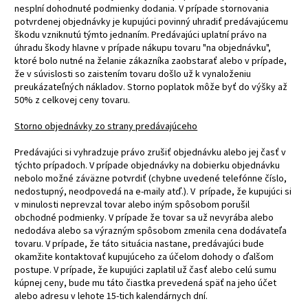
nesplní dohodnuté podmienky dodania. V prípade stornovania
potvrdenej objednávky je kupujúci povinný uhradiť predávajúcemu
škodu vzniknutú týmto jednaním. Predávajúci uplatní právo na
úhradu škody hlavne v prípade nákupu tovaru "na objednávku",
ktoré bolo nutné na želanie zákazníka zaobstarať alebo v prípade,
že v súvislosti so zaistením tovaru došlo už k vynaloženiu
preukázateľných nákladov. Storno poplatok môže byť do výšky až
50% z celkovej ceny tovaru.
Storno objednávky zo strany predávajúceho
Predávajúci si vyhradzuje právo zrušiť objednávku alebo jej časť v
týchto prípadoch. V prípade objednávky na dobierku objednávku
nebolo možné záväzne potvrdiť (chybne uvedené telefónne číslo,
nedostupný, neodpovedá na e-maily atď.). V prípade, že kupujúci si
v minulosti neprevzal tovar alebo iným spôsobom porušil
obchodné podmienky. V prípade že tovar sa už nevyrába alebo
nedodáva alebo sa výrazným spôsobom zmenila cena dodávateľa
tovaru. V prípade, že táto situácia nastane, predávajúci bude
okamžite kontaktovať kupujúceho za účelom dohody o ďalšom
postupe. V prípade, že kupujúci zaplatil už časť alebo celú sumu
kúpnej ceny, bude mu táto čiastka prevedená späť na jeho účet
alebo adresu v lehote 15-tich kalendárnych dní.