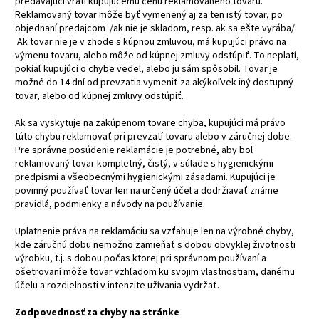
predávajúci vráti kupujúcemu cenu reklamovaného tovaru.
Reklamovaný tovar môže byť vymenený aj za ten istý tovar, po
objednaní predajcom /ak nie je skladom, resp. ak sa ešte vyrába/.
Ak tovar nie je v zhode s kúpnou zmluvou, má kupujúci právo na
výmenu tovaru, alebo môže od kúpnej zmluvy odstúpiť. To neplatí,
pokiaľ kupujúci o chybe vedel, alebo ju sám spôsobil. Tovar je
možné do 14 dní od prevzatia vymeniť za akýkoľvek iný dostupný
tovar, alebo od kúpnej zmluvy odstúpiť.
Ak sa vyskytuje na zakúpenom tovare chyba, kupujúci má právo
túto chybu reklamovať pri prevzatí tovaru alebo v záručnej dobe.
Pre správne posúdenie reklamácie je potrebné, aby bol
reklamovaný tovar kompletný, čistý, v súlade s hygienickými
predpismi a všeobecnými hygienickými zásadami. Kupujúci je
povinný používať tovar len na určený účel a dodržiavať známe
pravidlá, podmienky a návody na používanie.
Uplatnenie práva na reklamáciu sa vzťahuje len na výrobné chyby,
kde záručnú dobu nemožno zamieňať s dobou obvyklej životnosti
výrobku, t.j. s dobou počas ktorej pri správnom používaní a
ošetrovaní môže tovar vzhľadom ku svojim vlastnostiam, danému
účelu a rozdielnosti v intenzite užívania vydržať.
Zodpovednosť za chyby na stránke