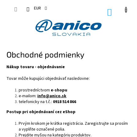
Prejsť
na
EUR
NÁKUPN
obsah
KOŠÍK
Obchodné podmienky
Nákup tovaru - objednávanie
Tovar môže kupujúci objednávať nasledovne:
prostredníctvom
e-shopu
e-mailom:
info@anico.sk
telefonicky na t.č.:
0918 514 866
Postup pri objednávaní cez eShop
Prvým krokom je krátka registrácia. Zaregistrujte sa prosím
a vyplňte označené polia.
Prejdite myšou na kategóriu produktov.