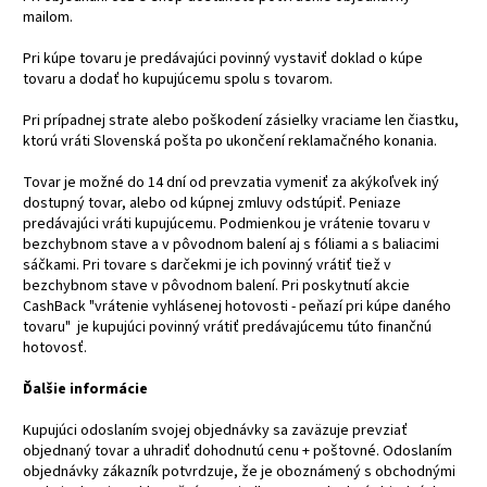
mailom.
Pri kúpe tovaru je predávajúci povinný vystaviť doklad o kúpe
tovaru a dodať ho kupujúcemu spolu s tovarom.
Pri prípadnej strate alebo poškodení zásielky vraciame len čiastku,
ktorú vráti Slovenská pošta po ukončení reklamačného konania.
Tovar je možné do 14 dní od prevzatia vymeniť za akýkoľvek iný
dostupný tovar, alebo od kúpnej zmluvy odstúpiť. Peniaze
predávajúci vráti kupujúcemu. Podmienkou je vrátenie tovaru v
bezchybnom stave a v pôvodnom balení aj s fóliami a s baliacimi
sáčkami. Pri tovare s darčekmi je ich povinný vrátiť tiež v
bezchybnom stave v pôvodnom balení. Pri poskytnutí akcie
CashBack "vrátenie vyhlásenej hotovosti - peňazí pri kúpe daného
tovaru" je kupujúci povinný vrátiť predávajúcemu túto finančnú
hotovosť.
Ďalšie informácie
Kupujúci odoslaním svojej objednávky sa zaväzuje prevziať
objednaný tovar a uhradiť dohodnutú cenu + poštovné. Odoslaním
objednávky zákazník potvrdzuje, že je oboznámený s obchodnými