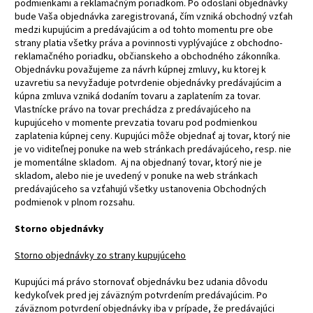
podmienkami a reklamačným poriadkom. Po odoslaní objednávky
bude Vaša objednávka zaregistrovaná, čím vzniká obchodný vzťah
medzi kupujúcim a predávajúcim a od tohto momentu pre obe
strany platia všetky práva a povinnosti vyplývajúce z obchodno-
reklamačného poriadku, občianskeho a obchodného zákonníka.
Objednávku považujeme za návrh kúpnej zmluvy, ku ktorej k
uzavretiu sa nevyžaduje potvrdenie objednávky predávajúcim a
kúpna zmluva vzniká dodaním tovaru a zaplatením za tovar.
Vlastnícke právo na tovar prechádza z predávajúceho na
kupujúceho v momente prevzatia tovaru pod podmienkou
zaplatenia kúpnej ceny. Kupujúci môže objednať aj tovar, ktorý nie
je vo viditeľnej ponuke na web stránkach predávajúceho, resp. nie
je momentálne skladom. Aj na objednaný tovar, ktorý nie je
skladom, alebo nie je uvedený v ponuke na web stránkach
predávajúceho sa vzťahujú všetky ustanovenia Obchodných
podmienok v plnom rozsahu.
Storno objednávky
Storno objednávky zo strany kupujúceho
Kupujúci má právo stornovať objednávku bez udania dôvodu
kedykoľvek pred jej záväzným potvrdením predávajúcim. Po
záväznom potvrdení objednávky iba v prípade, že predávajúci