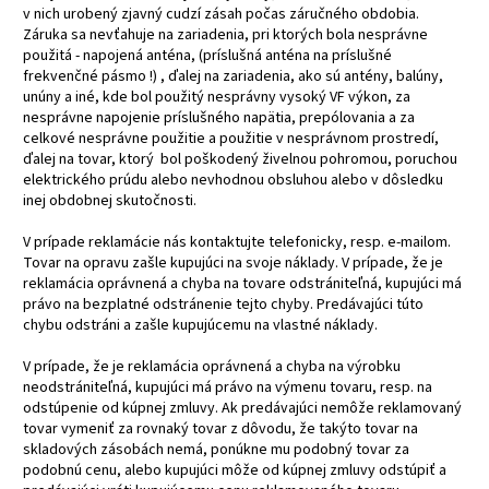
v nich urobený zjavný cudzí zásah počas záručného obdobia.
Záruka sa nevťahuje na zariadenia, pri ktorých bola nesprávne
použitá - napojená anténa, (príslušná anténa na príslušné
frekvenčné pásmo !) , ďalej na zariadenia, ako sú antény, balúny,
unúny a iné, kde bol použitý nesprávny vysoký VF výkon, za
nesprávne napojenie príslušného napätia, prepólovania a za
celkové nesprávne použitie a použitie v nesprávnom prostredí,
ďalej na tovar, ktorý bol poškodený živelnou pohromou, poruchou
elektrického prúdu alebo nevhodnou obsluhou alebo v dôsledku
inej obdobnej skutočnosti.
V prípade reklamácie nás kontaktujte telefonicky, resp. e-mailom.
Tovar na opravu zašle kupujúci na svoje náklady. V prípade, že je
reklamácia oprávnená a chyba na tovare odstrániteľná, kupujúci má
právo na bezplatné odstránenie tejto chyby. Predávajúci túto
chybu odstráni a zašle kupujúcemu na vlastné náklady.
V prípade, že je reklamácia oprávnená a chyba na výrobku
neodstrániteľná, kupujúci má právo na výmenu tovaru, resp. na
odstúpenie od kúpnej zmluvy. Ak predávajúci nemôže reklamovaný
tovar vymeniť za rovnaký tovar z dôvodu, že takýto tovar na
skladových zásobách nemá, ponúkne mu podobný tovar za
podobnú cenu, alebo kupujúci môže od kúpnej zmluvy odstúpiť a