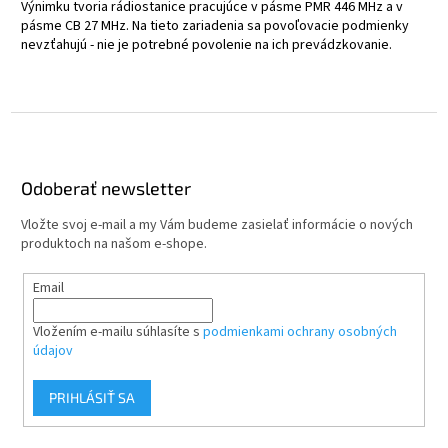
Výnimku tvoria rádiostanice pracujúce v pásme PMR 446 MHz a v
pásme CB 27 MHz. Na tieto zariadenia sa povoľovacie podmienky
nevzťahujú - nie je potrebné povolenie na ich prevádzkovanie.
Z
á
p
ä
Odoberať newsletter
t
Vložte svoj e-mail a my Vám budeme zasielať informácie o nových
i
produktoch na našom e-shope.
e
Email
Vložením e-mailu súhlasíte s
podmienkami ochrany osobných
údajov
PRIHLÁSIŤ SA