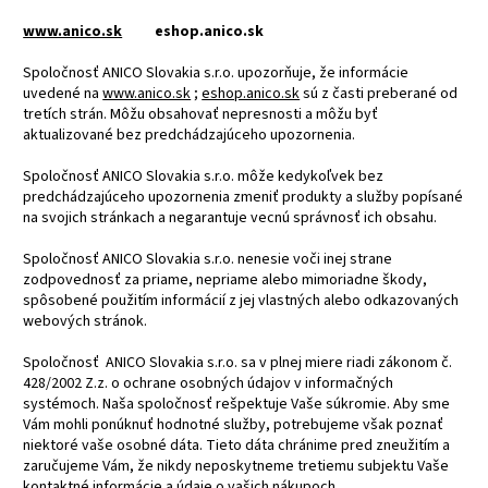
www.anico.sk
eshop.anico.sk
Spoločnosť ANICO Slovakia s.r.o. upozorňuje, že informácie
uvedené na
www.anico.sk
;
eshop.anico.sk
sú z časti preberané od
tretích strán. Môžu obsahovať nepresnosti a môžu byť
aktualizované bez predchádzajúceho upozornenia.
Spoločnosť ANICO Slovakia s.r.o. môže kedykoľvek bez
predchádzajúceho upozornenia zmeniť produkty a služby popísané
na svojich stránkach a negarantuje vecnú správnosť ich obsahu.
Spoločnosť ANICO Slovakia s.r.o. nenesie voči inej strane
zodpovednosť za priame, nepriame alebo mimoriadne škody,
spôsobené použitím informácií z jej vlastných alebo odkazovaných
webových stránok.
Spoločnosť ANICO Slovakia s.r.o. sa v plnej miere riadi zákonom č.
428/2002 Z.z. o ochrane osobných údajov v informačných
systémoch. Naša spoločnosť rešpektuje Vaše súkromie. Aby sme
Vám mohli ponúknuť hodnotné služby, potrebujeme však poznať
niektoré vaše osobné dáta. Tieto dáta chránime pred zneužitím a
zaručujeme Vám, že nikdy neposkytneme tretiemu subjektu Vaše
kontaktné informácie a údaje o vašich nákupoch.