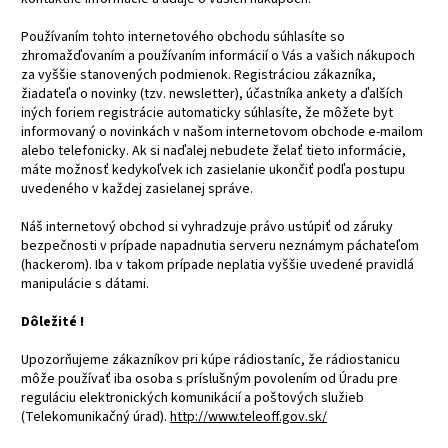
Používaním tohto internetového obchodu súhlasíte so
zhromažďovaním a používaním informácií o Vás a vašich nákupoch
za vyššie stanovených podmienok. Registráciou zákazníka,
žiadateľa o novinky (tzv. newsletter), účastníka ankety a ďalších
iných foriem registrácie automaticky súhlasíte, že môžete byt
informovaný o novinkách v našom internetovom obchode e-mailom
alebo telefonicky. Ak si naďalej nebudete želať tieto informácie,
máte možnosť kedykoľvek ich zasielanie ukončiť podľa postupu
uvedeného v každej zasielanej správe.
Náš internetový obchod si vyhradzuje právo ustúpiť od záruky
bezpečnosti v prípade napadnutia serveru neznámym páchateľom
(hackerom). Iba v takom prípade neplatia vyššie uvedené pravidlá
manipulácie s dátami.
Dôležité !
Upozorňujeme zákazníkov pri kúpe rádiostaníc, že rádiostanicu
môže používať iba osoba s príslušným povolením od Úradu pre
reguláciu elektronických komunikácií a poštových služieb
(Telekomunikačný úrad).
http://www.teleoff.gov.sk/