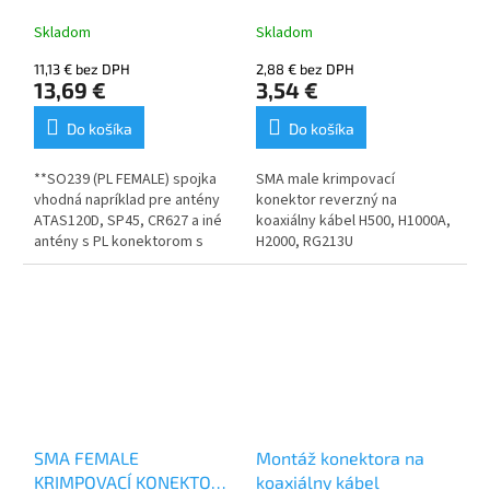
NA KÁBEL H500,
H1000A, H2000, RG213U
Skladom
Skladom
11,13 € bez DPH
2,88 € bez DPH
13,69 €
3,54 €
Do košíka
Do košíka
**SO239 (PL FEMALE) spojka
SMA male krimpovací
vhodná napríklad pre antény
konektor reverzný na
ATAS120D, SP45, CR627 a iné
koaxiálny kábel H500, H1000A,
antény s PL konektorom s
H2000, RG213U
umiestnením na konzolu.
Dĺžka 45 mm
Konektor 2x SO239 (PL
FEMALE)
SMA FEMALE
Montáž konektora na
KRIMPOVACÍ KONEKTOR
koaxiálny kábel