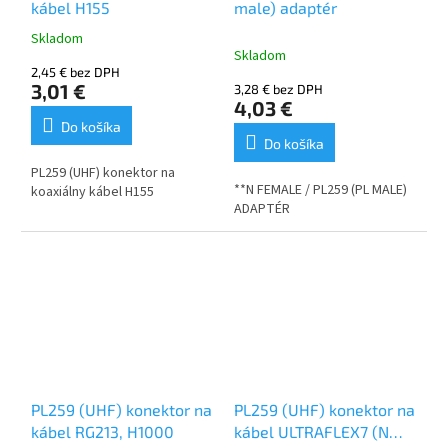
kábel H155
male) adaptér
Skladom
Priemerné
Skladom
hodnotenie
2,45 € bez DPH
produktu
3,01 €
3,28 € bez DPH
je
4,03 €
5,0
Do košíka
z
Do košíka
5
PL259 (UHF) konektor na
hviezdičiek.
**N FEMALE / PL259 (PL MALE)
koaxiálny kábel H155
ADAPTÉR
PL259 (UHF) konektor na
PL259 (UHF) konektor na
kábel RG213, H1000
kábel ULTRAFLEX7 (N