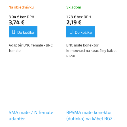
Na objednávku
Skladom
3,04 € bez DPH
1,78 € bez DPH
3,74 €
2,19 €
Do košíka
Do košíka
Adaptér
BNC female - BNC
BNC male konektor
female
krimpovací na koaxiálny kábel
RG58
SMA male / N female
RPSMA male konektor
adaptér
(dutinka) na kábel RG213
/ H1000 / LMR400