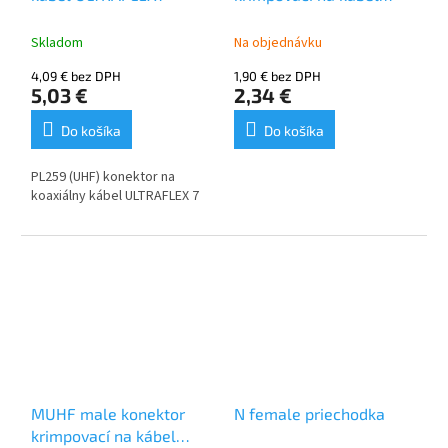
RG58
Skladom
Na objednávku
4,09 € bez DPH
1,90 € bez DPH
5,03 €
2,34 €
Do košíka
Do košíka
PL259 (UHF) konektor na
koaxiálny kábel ULTRAFLEX 7
MUHF male konektor
N female priechodka
krimpovací na kábel