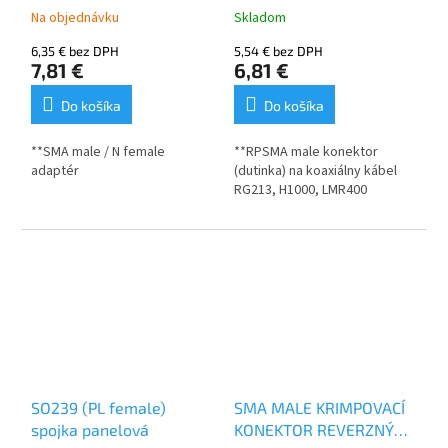
Na objednávku
Skladom
6,35 € bez DPH
5,54 € bez DPH
7,81 €
6,81 €
Do košíka
Do košíka
**SMA male / N female
**RPSMA male konektor
adaptér
(dutinka) na koaxiálny kábel
RG213, H1000, LMR400
SO239 (PL female)
SMA MALE KRIMPOVACÍ
spojka panelová
KONEKTOR REVERZNÝ