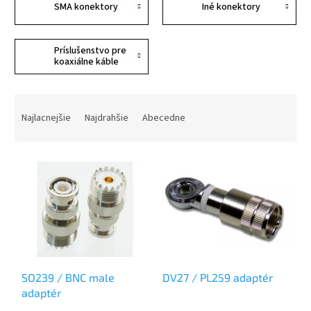
SMA konektory
Iné konektory
Príslušenstvo pre
koaxiálne káble
R
a
Najlacnejšie
Najdrahšie
Abecedne
d
e
V
n
ý
i
p
e
i
p
s
r
p
o
r
d
o
u
SO239 / BNC male
DV27 / PL259 adaptér
d
k
adaptér
u
t