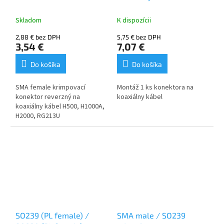
REVERZNÝ NA KÁBEL
H500, H1000A, H2000,
Skladom
K dispozícii
RG213U
2,88 € bez DPH
5,75 € bez DPH
3,54 €
7,07 €
Do košíka
Do košíka
SMA female krimpovací
Montáž 1 ks konektora na
konektor reverzný na
koaxiálny kábel
koaxiálny kábel H500, H1000A,
H2000, RG213U
SO239 (PL female) /
SMA male / SO239