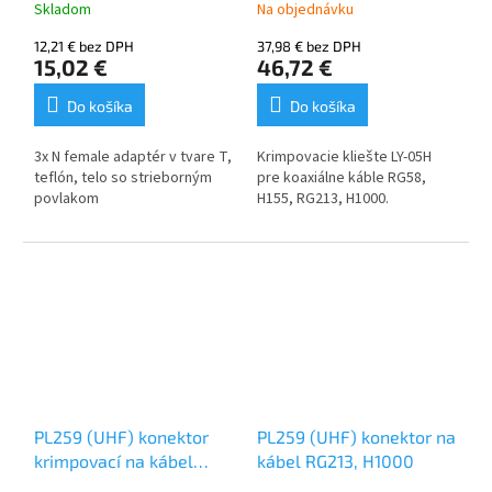
Skladom
Na objednávku
12,21 € bez DPH
37,98 € bez DPH
15,02 €
46,72 €
Do košíka
Do košíka
3x N female adaptér v tvare T,
Krimpovacie kliešte LY-05H
teflón, telo so strieborným
pre koaxiálne káble RG58,
povlakom
H155, RG213, H1000.
PL259 (UHF) konektor
PL259 (UHF) konektor na
krimpovací na kábel
kábel RG213, H1000
RG213