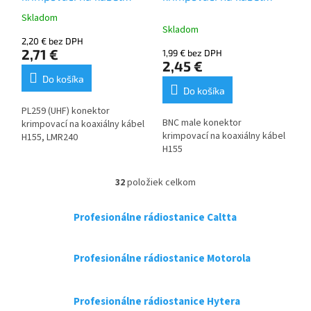
H155, LMR240
H155
Skladom
Priemerné
Skladom
hodnotenie
2,20 € bez DPH
produktu
2,71 €
1,99 € bez DPH
je
2,45 €
5,0
Do košíka
z
Do košíka
5
PL259 (UHF) konektor
hviezdičiek.
BNC male konektor
krimpovací na koaxiálny kábel
krimpovací na koaxiálny kábel
H155, LMR240
H155
32
položiek celkom
O
v
l
Profesionálne rádiostanice Caltta
á
d
a
Profesionálne rádiostanice Motorola
c
i
e
Profesionálne rádiostanice Hytera
p