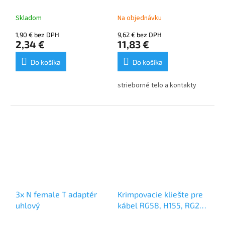
H155, LMR240
Skladom
Na objednávku
1,90 € bez DPH
9,62 € bez DPH
2,34 €
11,83 €
Do košíka
Do košíka
strieborné telo a kontakty
3x N female T adaptér
Krimpovacie kliešte pre
uhlový
kábel RG58, H155, RG213,
H1000