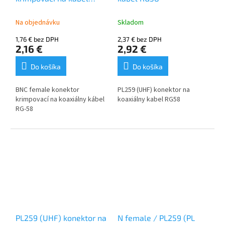
RG58
Na objednávku
Skladom
1,76 € bez DPH
2,37 € bez DPH
2,16 €
2,92 €
Do košíka
Do košíka
BNC female konektor
PL259 (UHF) konektor na
krimpovací na koaxiálny kábel
koaxiálny kabel RG58
RG-58
PL259 (UHF) konektor na
N female / PL259 (PL