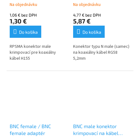
Na objednávku
Na objednávku
1,06 € bez DPH
4,77 € bez DPH
1,30 €
5,87 €
Do košíka
Do košíka
RPSMA konektor male
Konektor typu N male (samec)
krimpovací pre koaxiálny
na koaxiálny kábel RG58
kábel H155
5,2mm
BNC female / BNC
BNC male konektor
female adaptér
krimpovací na kábel
RG58