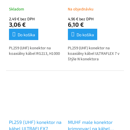
štýl)
Skladom
Na objednávku
2,49 € bez DPH
4,96 € bez DPH
3,06 €
6,10 €
Do košíka
Do košíka
PL259 (UHF) konektor na
PL259 (UHF) konektor na
koaxiálny kábel RG213, H1000
koaxiálny kábel ULTRAFLEX 7 v
štýle N konektora
PL259 (UHF) konektor na
MUHF male konektor
kábel ULTRAFLEX7
krimpovací na kábel