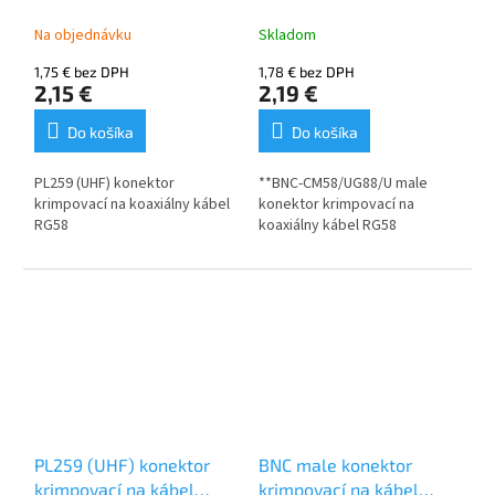
RG58
RG58
Na objednávku
Skladom
1,75 € bez DPH
1,78 € bez DPH
2,15 €
2,19 €
Do košíka
Do košíka
PL259 (UHF) konektor
**BNC-CM58/UG88/U male
krimpovací na koaxiálny kábel
konektor krimpovací na
RG58
koaxiálny kábel RG58
PL259 (UHF) konektor
BNC male konektor
krimpovací na kábel
krimpovací na kábel