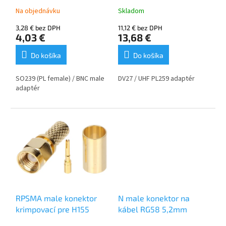
k
o
Na objednávku
Skladom
t
v
o
3,28 € bez DPH
11,12 € bez DPH
v
4,03 €
13,68 €
Do košíka
Do košíka
SO239 (PL female) / BNC male
DV27 / UHF PL259 adaptér
adaptér
RPSMA male konektor
N male konektor na
krimpovací pre H155
kábel RG58 5,2mm