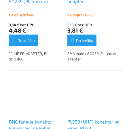
SO239 (PL female)
adaptér
adaptér (spojka)
Na objednávku
Na objednávku
3,64 € bez DPH
3,10 € bez DPH
4,48 €
3,81 €
Do košíka
Do košíka
**UHF-FF ADAPTÉR, PL
SMA male / SO239 (PL female)
SPOJKA
adaptér
BNC female konektor
PL259 (UHF) konektor na
krimpovací na kábel
kábel RG58