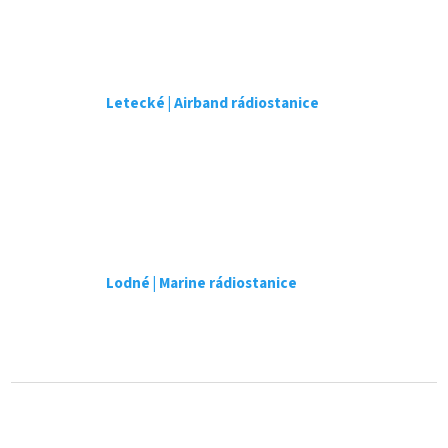
r
v
k
y
v
Letecké | Airband rádiostanice
ý
p
i
s
u
Lodné | Marine rádiostanice
Z
á
p