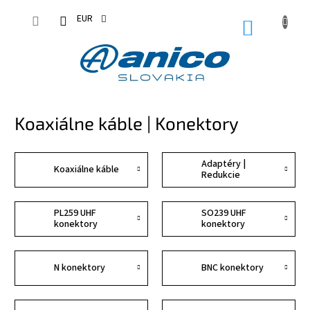
Prejsť
na
EUR
NÁKUPN
obsah
KOŠÍK
Koaxiálne káble | Konektory
Adaptéry |
Koaxiálne káble
Redukcie
PL259 UHF
SO239 UHF
konektory
konektory
N konektory
BNC konektory