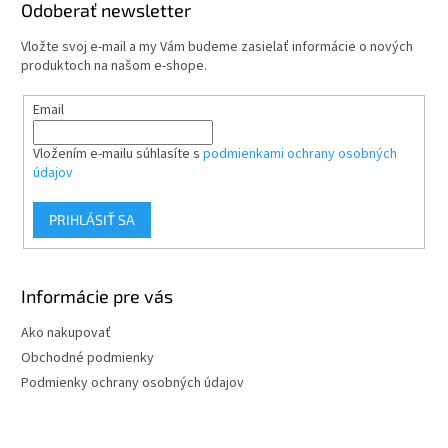
ä
Odoberať newsletter
t
Vložte svoj e-mail a my Vám budeme zasielať informácie o nových
i
produktoch na našom e-shope.
e
Email
Vložením e-mailu súhlasíte s
podmienkami ochrany osobných
údajov
PRIHLÁSIŤ SA
Informácie pre vás
Ako nakupovať
Obchodné podmienky
Podmienky ochrany osobných údajov