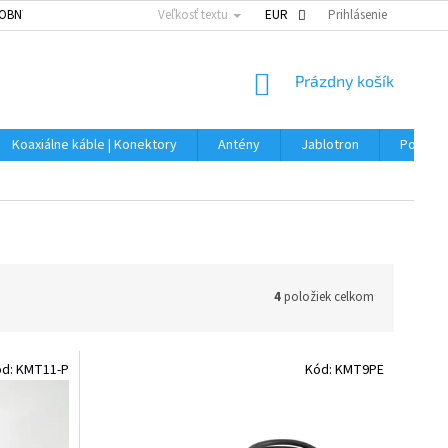
OBNÝCH ÚDAJOV
Veľkosť textu
EUR
Prihlásenie
NÁKUPNÝ
Prázdny košík
KOŠÍK
Koaxiálne káble | Konektory
Antény
Jablotron
Použitý
4
položiek celkom
ód:
KMT11-P
Kód:
KMT9PE