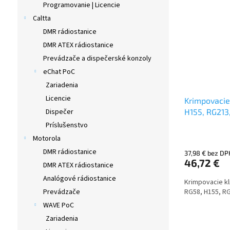
Programovanie | Licencie
Caltta
DMR rádiostanice
DMR ATEX rádiostanice
Prevádzače a dispečerské konzoly
eChat PoC
Zariadenia
Licencie
Krimpovacie
H155, RG213
Dispečer
Príslušenstvo
Motorola
DMR rádiostanice
37,98 € bez DP
46,72 €
DMR ATEX rádiostanice
Analógové rádiostanice
Krimpovacie kl
RG58, H155, RG
Prevádzače
WAVE PoC
Zariadenia