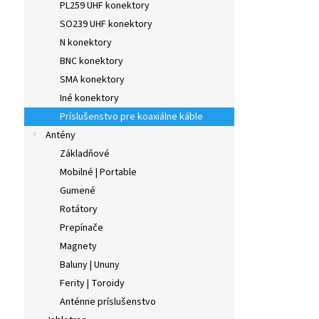
PL259 UHF konektory
SO239 UHF konektory
N konektory
BNC konektory
SMA konektory
Iné konektory
Príslušenstvo pre koaxiálne káble
Antény
Základňové
Mobilné | Portable
Gumené
Rotátory
Prepínače
Magnety
Baluny | Ununy
Ferity | Toroidy
Anténne príslušenstvo