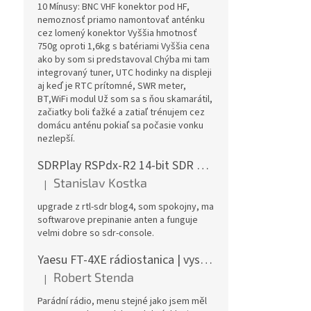
10 Mínusy: BNC VHF konektor pod HF,
nemoznosť priamo namontovať anténku
cez lomený konektor Vyššia hmotnosť
750g oproti 1,6kg s batériami Vyššia cena
ako by som si predstavoval Chýba mi tam
integrovaný tuner, UTC hodinky na displeji
aj keď je RTC prítomné, SWR meter,
BT,WiFi modul Už som sa s ňou skamarátil,
začiatky boli ťažké a zatiaľ trénujem cez
domácu anténu pokiaľ sa počasie vonku
nezlepší.
SDRPlay RSPdx-R2 14-bit SDR prijímač 1kHz-2GHz
Stanislav Kostka
|
Hodnotenie produktu je 5 z 5 hviezdičiek.
upgrade z rtl-sdr blog4, som spokojny, ma
softwarove prepinanie anten a funguje
velmi dobre so sdr-console.
Yaesu FT-4XE rádiostanica | vysielačka
Robert Stenda
|
Hodnotenie produktu je 5 z 5 hviezdičiek.
Parádní rádio, menu stejné jako jsem měl