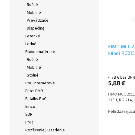
s
r
Ručné
p
o
Mobilné
r
d
o
u
Prevádzače
d
k
Dispečing
u
t
Letecké
k
o
Lodné
t
v
FIMO MCC 2x
Rádioamatérske
o
kábel RG213
v
Ručné
RG8, Ecofle
Mobilné
Stolné
4,78 € bez DP
5,88 €
PoC internetové
Entel DMR
FIMO MCC 2x11 
Estalky PoC
213U, RG-214, 
Inrico
Nehrdzavejúca 
SDR
žiareniu.
PMR
Rozšírenie | Osadenie