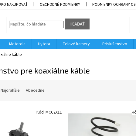
AKO NAKUPOVAŤ
OBCHODNÉ PODMIENKY
PODMIENKY OCHRANY OS
HĽADAŤ
Motorola
Hytera
Telové kamery
Príslušenstvo
xiálne káble
nstvo pre koaxiálne káble
Najdrahšie
Abecedne
Kód:
MCC2X11
K