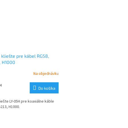
 kliešte pre kábel RG58,
, H1000
Na objednávku
H
Do košíka
iešte LY-05H pre koaxiálne káble
213, H1000.
O