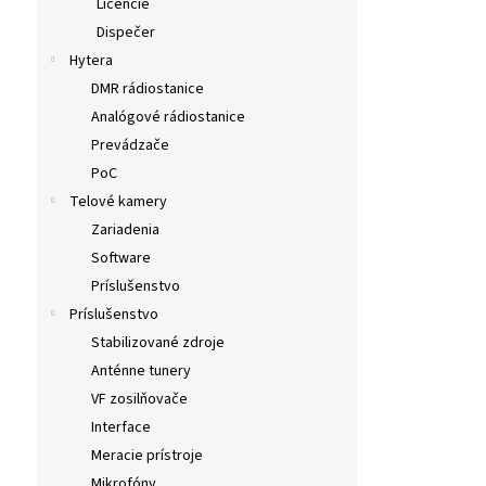
Licencie
Dispečer
Hytera
DMR rádiostanice
Analógové rádiostanice
Prevádzače
PoC
Telové kamery
Zariadenia
Software
Príslušenstvo
Príslušenstvo
Stabilizované zdroje
Anténne tunery
VF zosilňovače
Interface
Meracie prístroje
Mikrofóny