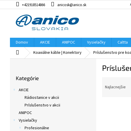
Prejsť
+421918514866
anicosk@anico.sk
na
obsah
Domov
AKCIE
ANIPOC
Vysielačky
Caltta
Domov
Koaxiálne káble | Konektory
Príslušenstvo pre koa
B
Prísluše
o
Preskočiť
č
Kategórie
kategórie
R
n
a
ý
Najlacnejšie
AKCIE
d
p
Rádiostanice v akcii
e
a
V
n
Príslušenstvo v akcii
n
ý
i
e
ANIPOC
p
e
l
Vysielačky
i
p
Profesionálne