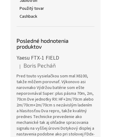
Jablotron
Použitý tovar
Cashback
Posledné hodnotenia
produktov
Yaesu FTX-1 FIELD
Boris Pecháň
|
Hodnotenie produktu je 5 z 5 hviezdičiek.
Pred touto vysielačkou som mal X6100,
takže môžem porovnať. Výkonovo asi
narovnako Výdržou batérie som ešte
neporovnával Super: plus pásma 70m, 2m,
70cm Dve jednotky RX: HF+2m/70cm alebo
2m/70cm+2m/70cm s nezávislým ladením
a hlasitosťou Dva repro, takže kvalitný
prednes Technicke prevedenie ako
mechanické tak aj ohľadne spracovania
signalu na vyššej úrovni Dotykový displej a
nastavenia podobne ako pri stolovej FDdx-