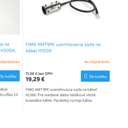
a na
FIMO KMT9PE uzemňovacia sada na
 H500A,
kábel H1000
 objednávku
Na objednávku
15,68 € bez DPH
Do košíka
Do košíka
19,29 €
ábel
FIMO KMT9PE uzemňovacia sada na kábel
Ecoflex 10
H1000.
Pre medené alebo hliníkové vlnité
koaxiálne káble. Paralelný výstup kábla.