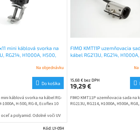
11 mini káblová svorka na
FIMO KMT11P uzemňovacia sad
U, RG214, H1000A, H500,
kábel RG213U, RG214, H1000A,
x 10
RG8, Ecoflex 10
Na objednávku
Na
H
15,68 € bez DPH
Do košíka
19,29 €
mini káblová svorka na kábel RG-
FIMO KMT11P uzemňovacia sada na k
H-1000A, H-500, RG-8, Ecoflex 10
RG213U, RG214, H1000A, H500A, RG8, 
oceľ a polyamid. Odolné voči UV
Kód:
LY-05H