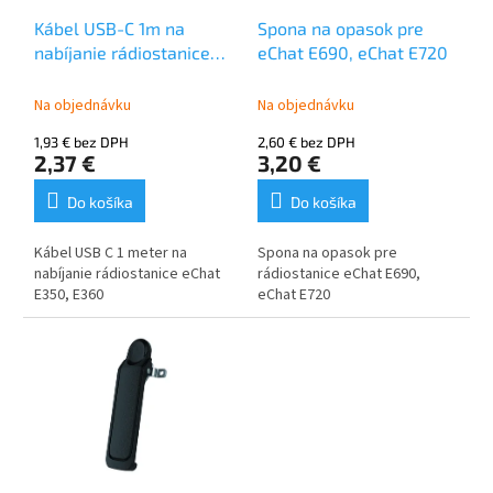
o
u
Kábel USB-C 1m na
Spona na opasok pre
d
k
nabíjanie rádiostanice
eChat E690, eChat E720
u
t
eCHAT E350, E360
k
o
Na objednávku
Na objednávku
t
v
o
1,93 € bez DPH
2,60 € bez DPH
v
2,37 €
3,20 €
Do košíka
Do košíka
Kábel
USB C 1 meter
na
Spona na opasok pre
nabíjanie rádiostanice eChat
rádiostanice eChat E690,
E350, E360
eChat E720