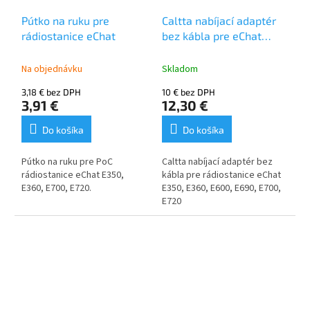
Pútko na ruku pre
Caltta nabíjací adaptér
rádiostanice eChat
bez kábla pre eChat
E350, E360, E600, E690,
E700, E720
Na objednávku
Skladom
3,18 € bez DPH
10 € bez DPH
3,91 €
12,30 €
Do košíka
Do košíka
Pútko na ruku pre PoC
Caltta nabíjací adaptér bez
rádiostanice eChat E350,
kábla pre rádiostanice eChat
E360, E700, E720.
E350, E360, E600, E690, E700,
E720