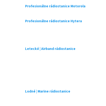
d
a
Profesionálne rádiostanice Motorola
c
i
e
Profesionálne rádiostanice Hytera
p
r
v
k
y
v
Letecké | Airband rádiostanice
ý
p
i
s
u
Lodné | Marine rádiostanice