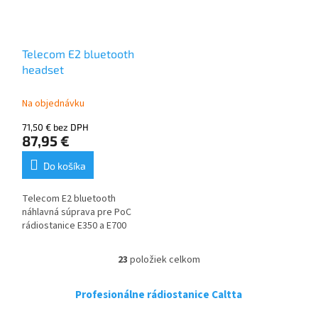
Telecom E2 bluetooth
headset
Na objednávku
71,50 € bez DPH
87,95 €
Do košíka
Telecom E2 bluetooth
náhlavná súprava pre PoC
rádiostanice E350 a E700
23
položiek celkom
O
v
l
Profesionálne rádiostanice Caltta
á