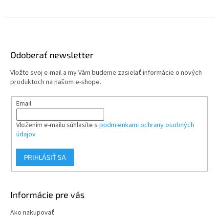
Z
á
p
ä
Odoberať newsletter
t
Vložte svoj e-mail a my Vám budeme zasielať informácie o nových
i
produktoch na našom e-shope.
e
Email
Vložením e-mailu súhlasíte s
podmienkami ochrany osobných
údajov
PRIHLÁSIŤ SA
Informácie pre vás
Ako nakupovať