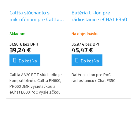
Caltta slúchadlo s
Batéria Li-Ion pre
mikrofónom pre Caltta
rádiostanice eCHAT E350
E600, PH600, PH660
Skladom
Na objednávku
31,90 € bez DPH
36,97 € bez DPH
39,24 €
45,47 €
Do košíka
Do košíka
Caltta AA20 PTT slúchadlo je
Batéria Li-Ion pre PoC
kompatibliné s Caltta PH600,
rádiostanicu eChat E350
PH660 DMR vysielačkou a
eChat E600 PoC vysielačkou.
vhodné na nosenie na
pravom aj ľavom uchu
slúchadlo a PTT sú
ergonomické pre
pohodlné používanie
špeciálne