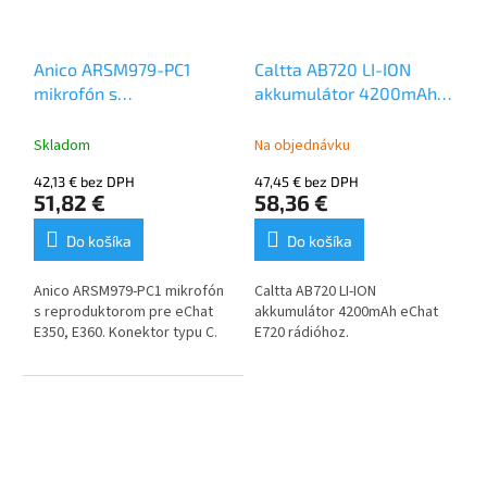
pre ľudskú reč, nízky
šum
tlačidlá s IP67 pre
Anico ARSM979-PC1
Caltta AB720 LI-ION
vonkajšie použitie
mikrofón s
akkumulátor 4200mAh
reproduktorom pre
/eChat E720
eChat E350, E360
Skladom
Na objednávku
42,13 € bez DPH
47,45 € bez DPH
51,82 €
58,36 €
Do košíka
Do košíka
Anico ARSM979-PC1 mikrofón
Caltta AB720 LI-ION
s reproduktorom pre eChat
akkumulátor 4200mAh eChat
E350, E360. Konektor typu C.
E720 rádióhoz.