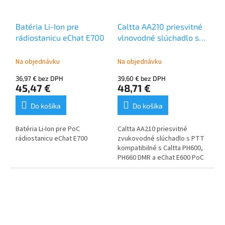
optimalizované pre
ľudský hlas, nízky šum
profesionálny 17
Batéria Li-Ion pre
Caltta AA210 priesvitné
pinový konektor
rádiostanicu eChat E700
vlnovodné slúchadlo s
IP67 krytie na vonkajšie
PTT pre E600, PH600,
použitie.
PH660
Na objednávku
Na objednávku
36,97 € bez DPH
39,60 € bez DPH
45,47 €
48,71 €
Do košíka
Do košíka
Batéria Li-Ion pre PoC
Caltta AA210 priesvitné
rádiostanicu eChat E700
zvukovodné slúchadlo s PTT
kompatibilné s Caltta PH600,
PH660 DMR a eChat E600 PoC
vysielačkami.
vhodné pre nosenie v
ľavou aj v pravom uchu
PTT ergonomické pre
pohodlné použitie
špeciálne navrhnuté