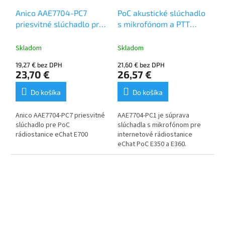
Anico AAE7704-PC7
PoC akustické slúchadlo
priesvitné slúchadlo pre
s mikrofónom a PTT
eChat E700
AAE7704-PC1 pre E350,
E360
Skladom
Skladom
19,27 € bez DPH
21,60 € bez DPH
23,70 €
26,57 €
Do košíka
Do košíka
Anico AAE7704-PC7 priesvitné
AAE7704-PC1 je súprava
slúchadlo pre PoC
slúchadla s mikrofónom pre
rádiostanice eChat E700
internetové rádiostanice
eChat PoC E350 a E360.
Priehľadná rýchlo odpojiteľná
akustická trubica umožňuje
ľahkú výmenu náušníkov s
gumenou koncovkou do uší
pre dlhšie nosenie. Je to
skryté riešenie v prostredí s
vysokou