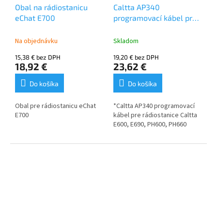
Obal na rádiostanicu
Caltta AP340
eChat E700
programovací kábel pre
Caltta E600, E690,
PH600, PH660
Na objednávku
Skladom
15,38 € bez DPH
19,20 € bez DPH
18,92 €
23,62 €
Do košíka
Do košíka
Obal pre rádiostanicu eChat
*Caltta AP340 programovací
E700
kábel pre rádiostanice Caltta
E600, E690, PH600, PH660