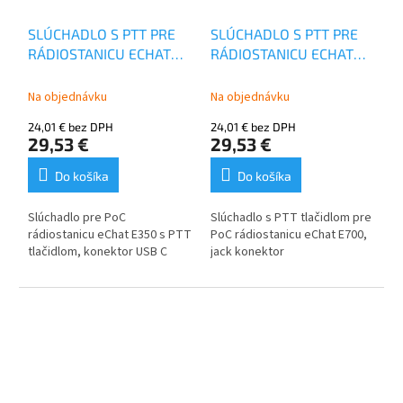
hlučnosťou. Priehľadná
akustická trubica zaisťuje
SLÚCHADLO S PTT PRE
SLÚCHADLO S PTT PRE
diskrétnu prevádzku. Kábel je
RÁDIOSTANICU ECHAT
RÁDIOSTANICU ECHAT
vystužený kevlarom pre
E350
E700
väčšiu odolnosť.
Slúchadlo vie jasne prenášať
Na objednávku
Na objednávku
hlas v situáciách s extrémnym
24,01 € bez DPH
24,01 € bez DPH
hlukom ako sú koncerty,
29,53 €
29,53 €
nočné kluby, priemysel,
letectvo alebo verejná
Do košíka
Do košíka
bezpečnosť.
Slúchadlo pre PoC
Slúchadlo s PTT tlačidlom pre
rádiostanicu eChat E350 s PTT
PoC rádiostanicu eChat E700,
tlačidlom, konektor USB C
jack konektor