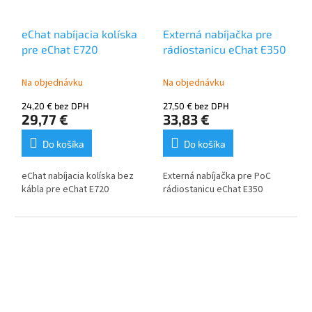
eChat nabíjacia kolíska
Externá nabíjačka pre
pre eChat E720
rádiostanicu eChat E350
Na objednávku
Na objednávku
24,20 € bez DPH
27,50 € bez DPH
29,77 €
33,83 €
Do košíka
Do košíka
eChat nabíjacia kolíska bez
Externá nabíjačka pre PoC
kábla pre eChat E720
rádiostanicu eChat E350