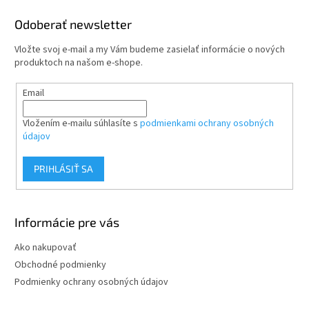
p
ä
Odoberať newsletter
t
Vložte svoj e-mail a my Vám budeme zasielať informácie o nových
i
produktoch na našom e-shope.
e
Email
Vložením e-mailu súhlasíte s
podmienkami ochrany osobných
údajov
PRIHLÁSIŤ SA
Informácie pre vás
Ako nakupovať
Obchodné podmienky
Podmienky ochrany osobných údajov