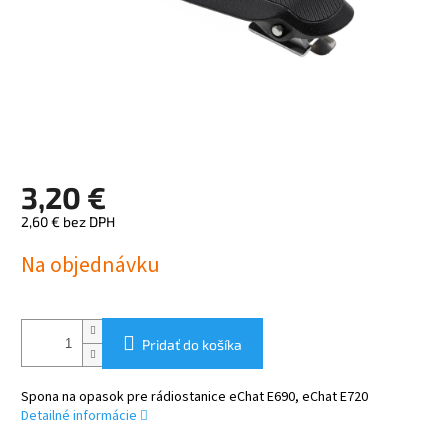
3,20 €
2,60 € bez DPH
Jednotková
Na objednávku
cena:
Pridať do košíka
Spona na opasok pre rádiostanice eChat E690, eChat E720
Detailné informácie