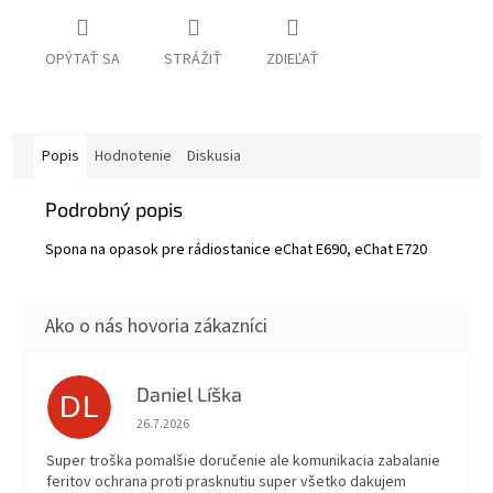
OPÝTAŤ SA
STRÁŽIŤ
ZDIEĽAŤ
Popis
Hodnotenie
Diskusia
Podrobný popis
Spona na opasok pre rádiostanice eChat E690, eChat E720
Daniel Líška
DL
Hodnotenie obchodu je 5 z 5 hviezdičiek.
26.7.2026
Super troška pomalšie doručenie ale komunikacia zabalanie
feritov ochrana proti prasknutiu super všetko dakujem