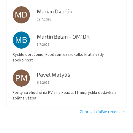
Marian Dvořák
MD
Hodnotenie obchodu je 5 z 5 hviezdičiek.
19.7.2026
Martin Belan - OM1DR
MB
Hodnotenie obchodu je 5 z 5 hviezdičiek.
3.7.2026
Rychle doručenie, kupil som uz niekolko krat a vzdy
spokojnost.
Pavel Matyáš
PM
Hodnotenie obchodu je 5 z 5 hviezdičiek.
6.6.2026
Ferity sú vhodné na KV a na koaxial 11mm,rýchla dodávka a
spätná väzba
Zobraziť ďalšie recenzie
Z
á