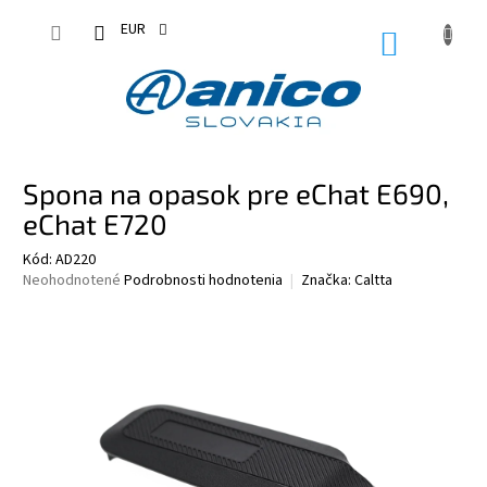
Prejsť
na
EUR
NÁKUPN
obsah
KOŠÍK
Spona na opasok pre eChat E690,
eChat E720
Kód:
AD220
Priemerné
Neohodnotené
Podrobnosti hodnotenia
Značka:
Caltta
hodnotenie
produktu
je
0,0
z
5
hviezdičiek.