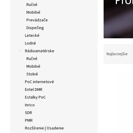
Ručné
Mobilné
Prevádzače
Dispečing
Letecké
Lodné
R
Rádioamatérske
a
Najlacnejšie
Ručné
d
e
Mobilné
V
n
Stolné
ý
i
PoC internetové
p
e
Entel DMR
i
p
Estalky PoC
s
r
p
o
Inrico
r
d
SDR
o
u
PMR
d
k
Rozšírenie | Osadenie
u
t