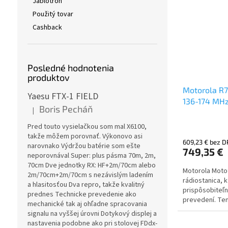
Jablotron
Použitý tovar
Cashback
Posledné hodnotenia
produktov
Motorola R7
Yaesu FTX-1 FIELD
136-174 MHz
Boris Pecháň
|
Hodnotenie produktu je 5 z 5 hviezdičiek.
Pred touto vysielačkou som mal X6100,
takže môžem porovnať. Výkonovo asi
609,23 € bez 
narovnako Výdržou batérie som ešte
749,35 €
neporovnával Super: plus pásma 70m, 2m,
70cm Dve jednotky RX: HF+2m/70cm alebo
Motorola Motot
2m/70cm+2m/70cm s nezávislým ladením
rádiostanica, k
a hlasitosťou Dva repro, takže kvalitný
prispôsobiteľn
prednes Technicke prevedenie ako
prevedení. Ten
mechanické tak aj ohľadne spracovania
klávesnice, GPS
signalu na vyššej úrovni Dotykový displej a
nastavenia podobne ako pri stolovej FDdx-