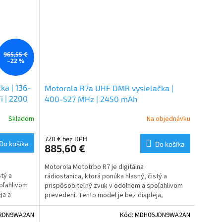
965,55 €
–22 %
a | 136-
Motorola R7a UHF DMR vysielačka |
i | 2200
400-527 MHz | 2450 mAh
Skladom
Na objednávku
720 € bez DPH
Do košíka
Do košíka
885,60 €
Motorola Mototrbo R7 je digitálna
tý a
rádiostanica, ktorá ponúka hlasný, čistý a
oľahlivom
prispôsobiteľný zvuk v odolnom a spoľahlivom
ja a
prevedení. Tento model je bez displeja,
a WiFi.
klávesnice, GPS, Bluetooth a WiFi.
RDN9WA2AN
Kód:
MDH06JDN9WA2AN