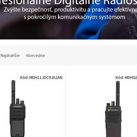
Najdrahšie
Abecedne
Kód:
MDH11JDC9JA2AN
Kód:
MDH02