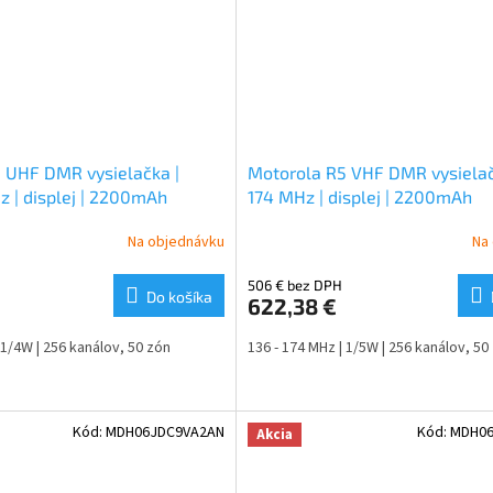
 UHF DMR vysielačka |
Motorola R5 VHF DMR vysielač
 | displej | 2200mAh
174 MHz | displej | 2200mAh
Na objednávku
Na
506 € bez DPH
Do košíka
622,38 €
 1/4W | 256 kanálov, 50 zón
136 - 174 MHz | 1/5W | 256 kanálov, 50
Kód:
MDH06JDC9VA2AN
Kód:
MDH0
Akcia