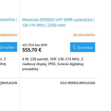
ielačka |
Motorola DP2600 VHF DMR vysielačka |
136-174 MHz | 2100 mAh
 objednávku
Na objednávku
451,79 € bez DPH
Do košíka
Do košíka
555,70 €
z, 2
4 W, 128 pamätí, VHF 136-174 MHz, 2
lnej
riadkový displej, IP55, funkcie digitálnej
prevádzky
QNH9JA2AN
Kód:
MDM02JNH9JA2AN