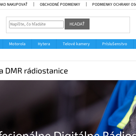
AKO NAKUPOVAŤ
OBCHODNÉ PODMIENKY
PODMIENKY OCHRANY OS
HĽADAŤ
Motorola
Hytera
Telové kamery
Príslušenstvo
a DMR rádiostanice