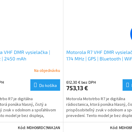
a VHF DMR vysielačka |
Motorola R7 VHF DMR vysielačk
 | 2450 mAh
174 MHz | GPS | Bluetooth | WiF
mAh
Na objednávku
DPH
612,30 € bez DPH
Do košíka
753,13 €
rbo R7 je digitálna
Motorola Mototrbo R7 je digitálna
torá ponúka hlasný, čistý a
rádiostanica, ktorá ponúka hlasný, čis
ý zvuk v odolnom a spoľahlivom
prispôsobiteľný zvuk v odolnom a sp
to model je bez displeja,
prevedení. Tento model je bez disple
, Bluetooth a WiFi.
klávesnice avšak
s GPS, Bluetooth 
Kód:
MDH06RDC9WA2AN
Kód:
MDH06