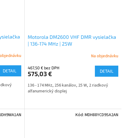
sielačka
Motorola DM2600 VHF DMR vysielačka
| 136-174 MHz | 25W
 objednávku
Na objednávku
467,50 € bez DPH
DETAIL
DETAIL
575,03 €
iadkový
136 - 174 MHz,
256 kanálov, 25 W, 2 riadkový
alfanumerický displej
JDH9WA1AN
Kód:
MDH88YCD9SA2AN