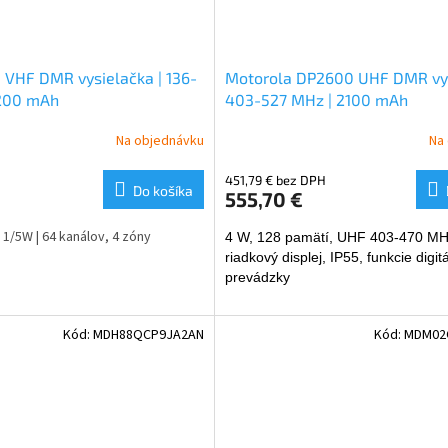
 VHF DMR vysielačka | 136-
Motorola DP2600 UHF DMR vys
2200 mAh
403-527 MHz | 2100 mAh
Na objednávku
Na
451,79 € bez DPH
Do košíka
555,70 €
 1/5W | 64 kanálov, 4 zóny
4 W, 128 pamätí, UHF 403-470 MH
riadkový displej, IP55, funkcie digitá
prevádzky
Kód:
MDH88QCP9JA2AN
Kód:
MDM02