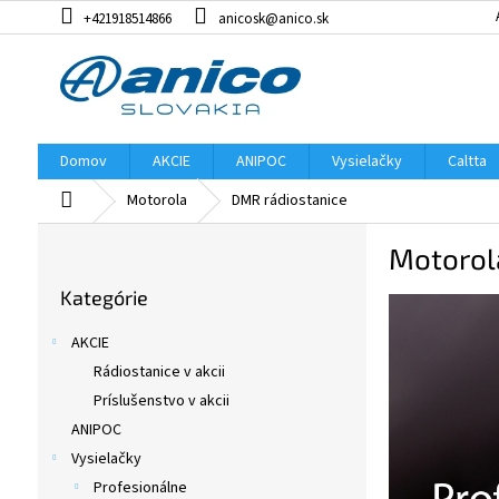
Prejsť
+421918514866
anicosk@anico.sk
na
obsah
Domov
AKCIE
ANIPOC
Vysielačky
Caltta
Domov
Motorola
DMR rádiostanice
B
Motorol
o
Preskočiť
č
Kategórie
kategórie
n
ý
AKCIE
p
Rádiostanice v akcii
a
Príslušenstvo v akcii
n
e
ANIPOC
l
Vysielačky
Profesionálne