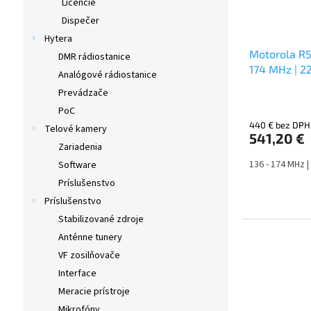
Licencie
Dispečer
Hytera
Motorola R5
DMR rádiostanice
174 MHz | 
Analógové rádiostanice
Prevádzače
PoC
440 € bez DPH
Telové kamery
541,20 €
Zariadenia
136 - 174 MHz |
Software
Príslušenstvo
Príslušenstvo
Stabilizované zdroje
Anténne tunery
VF zosilňovače
Interface
Meracie prístroje
Mikrofóny