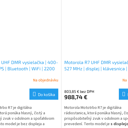
 UHF DMR vysielačka | 400-
Motorola R7 UHF DMR vysielač
S | Bluetooth | WiFi | 2200
527 MHz | displej | klávesnica |
Bluetooth | WiFi | 2200 mAh |
Na objednávku
Na
803,85 € bez DPH
Do košíka
988,74 €
rbo R7 je digitálna
Motorola Mototrbo R7 je digitálna
torá ponúka hlasný, čistý a
rádiostanica, ktorá ponúka hlasný, čis
ý zvuk v odolnom a spoľahlivom
prispôsobiteľný zvuk v odolnom a sp
to model je bez displeja a
prevedení. Tento model je
s displej