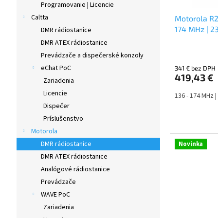
Programovanie | Licencie
k
o
Caltta
t
v
Motorola R2
o
174 MHz | 
DMR rádiostanice
v
DMR ATEX rádiostanice
Prevádzače a dispečerské konzoly
eChat PoC
341 € bez DPH
419,43 €
Zariadenia
Licencie
136 - 174 MHz |
Dispečer
Príslušenstvo
Motorola
DMR rádiostanice
Novinka
DMR ATEX rádiostanice
Analógové rádiostanice
Prevádzače
WAVE PoC
Zariadenia