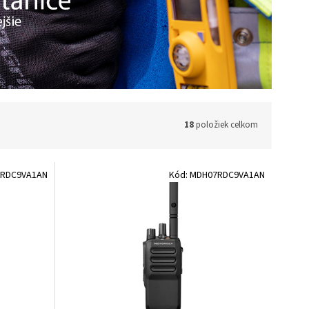
18
položiek celkom
RDC9VA1AN
Kód:
MDH07RDC9VA1AN