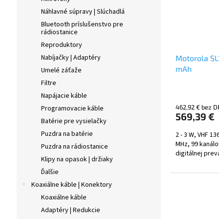
Náhlavné súpravy | Slúchadlá
Bluetooth príslušenstvo pre
rádiostanice
Reproduktory
Nabíjačky | Adaptéry
Motorola SL
mAh
Umelé záťaže
Filtre
Napájacie káble
462,92 € bez 
Programovacie káble
569,39 €
Batérie pre vysielačky
Puzdra na batérie
2 - 3 W, VHF 1
MHz,
99 kanálo
Puzdra na rádiostanice
digitálnej pre
Klipy na opasok | držiaky
Ďalšie
Koaxiálne káble | Konektory
Koaxiálne káble
Adaptéry | Redukcie