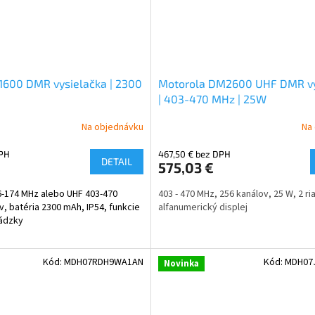
1600 DMR vysielačka | 2300
Motorola DM2600 UHF DMR vy
| 403-470 MHz | 25W
Na objednávku
Na
DPH
467,50 € bez DPH
DETAIL
575,03 €
36-174 MHz alebo UHF 403-470
403 - 470 MHz,
256 kanálov, 25 W, 2 r
v, batéria 2300 mAh, IP54, funkcie
alfanumerický displej
vádzky
Kód:
MDH07RDH9WA1AN
Kód:
MDH07
Novinka