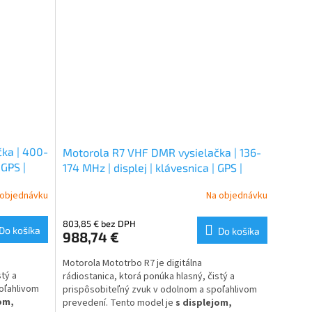
ka | 400-
Motorola R7 VHF DMR vysielačka | 136-
 GPS |
174 MHz | displej | klávesnica | GPS |
 FKP model
Bluetooth | WiFi | 2200 mAh batéria |
 objednávku
Na objednávku
FKP model
803,85 € bez DPH
Do košíka
Do košíka
988,74 €
Motorola Mototrbo R7 je digitálna
tý a
rádiostanica, ktorá ponúka hlasný, čistý a
oľahlivom
prispôsobiteľný zvuk v odolnom a spoľahlivom
om,
prevedení. Tento model je
s displejom,