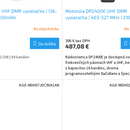
 VHF DMR vysielačka | 136-
Motorola DP2400E UHF DMR
2300mAh
vysielačka | 403-527 MHz | 2
Na objednávku
Na
396 € bez DPH
Do košíka
487,08 €
 1/5W | 64 kanálov
Rádiostanica DP2400E je dostupná vo
frekvenčných pásmach VHF a UHF, bez
s kapacitou 16 kanálov, dvoma
programovateľnými tlačidlami a špeci
IP67 na ochranu proti vode a prachu.
Kód:
MDH07JDC9VA1AN
Kód:
MDH02