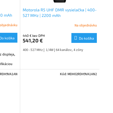
Motorola R5 UHF DMR vysielačka | 400-
100 mAh
527 MHz | 2200 mAh
 objednávku
Na objednávku
440 € bez DPH
Do košíka
Do košíka
541,20 €
400 - 527 MHz | 1/4W | 64 kanálov, 4 zóny
 displeja,
fikáciou
RDH9VA1AN
Kód:
MDH02RDH9VA1AN2