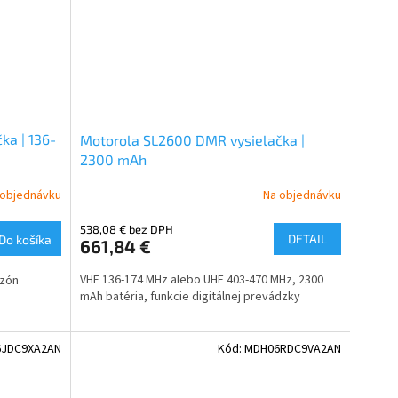
ka | 136-
Motorola SL2600 DMR vysielačka |
2300 mAh
 objednávku
Na objednávku
538,08 € bez DPH
DETAIL
Do košíka
661,84 €
VHF 136-174 MHz alebo UHF 403-470 MHz, 2300
 zón
mAh batéria, funkcie digitálnej prevádzky
6JDC9XA2AN
Kód:
MDH06RDC9VA2AN