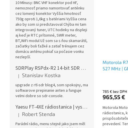
10 Mínusy: BNC VHF konektor pod HF,
nemoznosť priamo namontovať anténku
cez lomený konektor Vyššia hmotnosť
750g oproti 1,6kg s batériami Vyššia cena
ako by som si predstavoval Chýba mi tam
integrovaný tuner, UTC hodinky na displeji
aj keď je RTC prítomné, SWR meter,
BT,WiFi modul Už som sa s ňou skamarátil,
začiatky boli ťažké a zatiaľ trénujem cez
domácu anténu pokiaľ sa počasie vonku
nezlepší.
Motorola R7
SDRPlay RSPdx-R2 14-bit SDR prijímač 1kHz-2GHz
527 MHz | GP
Stanislav Kostka
mAh
|
Hodnotenie produktu je 5 z 5 hviezdičiek.
upgrade z rtl-sdr blog4, som spokojny, ma
softwarove prepinanie anten a funguje
785 € bez DPH
velmi dobre so sdr-console.
965,55 €
Yaesu FT-4XE rádiostanica | vysielačka
Motorola Motot
rádiostanica, k
Robert Stenda
|
Hodnotenie produktu je 5 z 5 hviezdičiek.
prispôsobiteľn
Parádní rádio, menu stejné jako jsem měl
prevedení. Ten