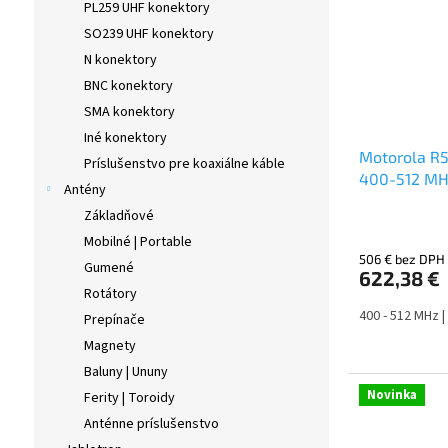
PL259 UHF konektory
SO239 UHF konektory
N konektory
BNC konektory
SMA konektory
Iné konektory
Motorola R5
Príslušenstvo pre koaxiálne káble
400-512 MHz
Antény
Základňové
Mobilné | Portable
506 € bez DPH
Gumené
622,38 €
Rotátory
400 - 512 MHz |
Prepínače
Magnety
Baluny | Ununy
Novinka
Ferity | Toroidy
Anténne príslušenstvo