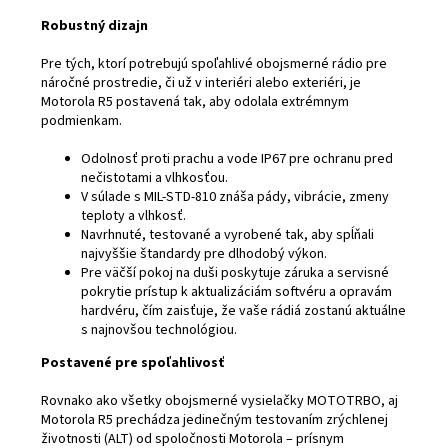
Robustný dizajn
Pre tých, ktorí potrebujú spoľahlivé obojsmerné rádio pre
náročné prostredie, či už v interiéri alebo exteriéri, je
Motorola R5 postavená tak, aby odolala extrémnym
podmienkam.
Odolnosť proti prachu a vode IP67 pre ochranu pred
nečistotami a vlhkosťou.
V súlade s MIL-STD-810 znáša pády, vibrácie, zmeny
teploty a vlhkosť.
Navrhnuté, testované a vyrobené tak, aby spĺňali
najvyššie štandardy pre dlhodobý výkon.
Pre väčší pokoj na duši poskytuje záruka a servisné
pokrytie prístup k aktualizáciám softvéru a opravám
hardvéru, čím zaisťuje, že vaše rádiá zostanú aktuálne
s najnovšou technológiou.
Postavené pre spoľahlivosť
Rovnako ako všetky obojsmerné vysielačky MOTOTRBO, aj
Motorola R5 prechádza jedinečným testovaním zrýchlenej
životnosti (ALT) od spoločnosti Motorola – prísnym