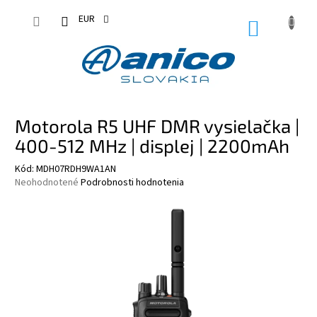
Prejsť
na
EUR
NÁKUPN
obsah
KOŠÍK
Motorola R5 UHF DMR vysielačka |
400-512 MHz | displej | 2200mAh
Kód:
MDH07RDH9WA1AN
Priemerné
Neohodnotené
Podrobnosti hodnotenia
hodnotenie
produktu
je
0,0
z
5
hviezdičiek.