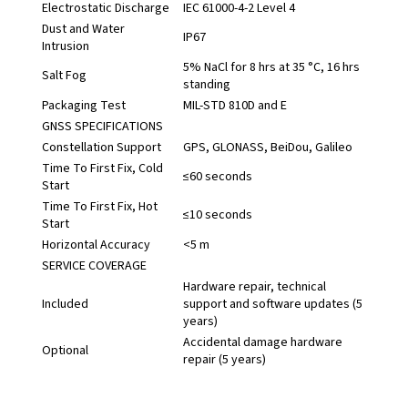
Electrostatic Discharge
IEC 61000-4-2 Level 4
Dust and Water
IP67
Intrusion
5% NaCl for 8 hrs at 35 °C, 16 hrs
Salt Fog
standing
Packaging Test
MIL-STD 810D and E
GNSS SPECIFICATIONS
Constellation Support
GPS, GLONASS, BeiDou, Galileo
Time To First Fix, Cold
≤60 seconds
Start
Time To First Fix, Hot
≤10 seconds
Start
Horizontal Accuracy
<5 m
SERVICE COVERAGE
Hardware repair, technical
Included
support and software updates (5
years)
Accidental damage hardware
Optional
repair (5 years)