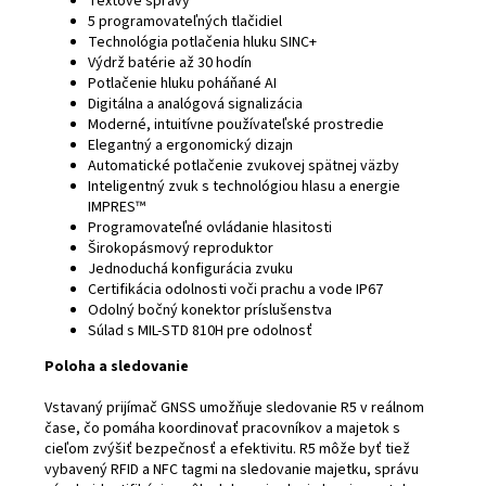
Textové správy
5 programovateľných tlačidiel
Technológia potlačenia hluku SINC+
Výdrž batérie až 30 hodín
Potlačenie hluku poháňané AI
Digitálna a analógová signalizácia
Moderné, intuitívne používateľské prostredie
Elegantný a ergonomický dizajn
Automatické potlačenie zvukovej spätnej väzby
Inteligentný zvuk s technológiou hlasu a energie
IMPRES™
Programovateľné ovládanie hlasitosti
Širokopásmový reproduktor
Jednoduchá konfigurácia zvuku
Certifikácia odolnosti voči prachu a vode IP67
Odolný bočný konektor príslušenstva
Súlad s MIL-STD 810H pre odolnosť
Poloha a sledovanie
Vstavaný prijímač GNSS umožňuje sledovanie R5 v reálnom
čase, čo pomáha koordinovať pracovníkov a majetok s
cieľom zvýšiť bezpečnosť a efektivitu. R5 môže byť tiež
vybavený RFID a NFC tagmi na sledovanie majetku, správu