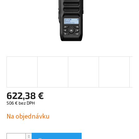
622,38 €
506 € bez DPH
Jednotková
Na objednávku
cena: