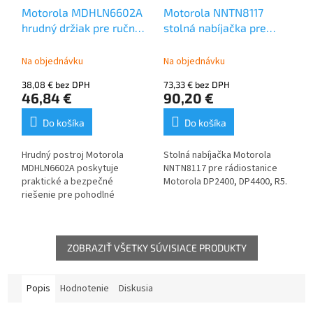
Motorola MDHLN6602A
Motorola NNTN8117
hrudný držiak pre ručné
stolná nabíjačka pre
rádiostanice Motorola
Motorola DP2400,
ATEX
DP4400, R5
Na objednávku
Na objednávku
38,08 € bez DPH
73,33 € bez DPH
46,84 €
90,20 €
Do košíka
Do košíka
Hrudný postroj Motorola
Stolná nabíjačka Motorola
MDHLN6602A poskytuje
NNTN8117 pre rádiostanice
praktické a bezpečné
Motorola DP2400, DP4400, R5.
riešenie pre pohodlné
nosenie ručných rádiostaníc
Motorola
ZOBRAZIŤ VŠETKY SÚVISIACE PRODUKTY
Popis
Hodnotenie
Diskusia