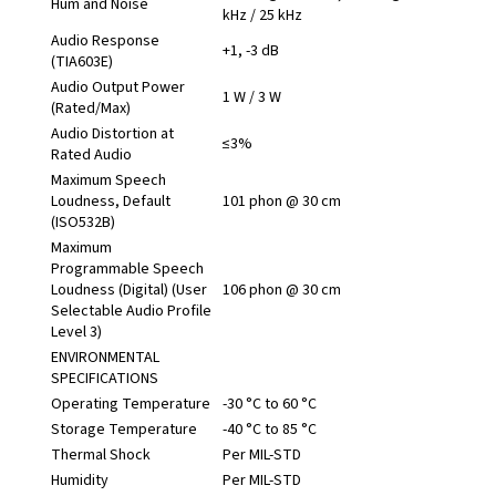
Hum and Noise
kHz / 25 kHz
Audio Response
+1, -3 dB
(TIA603E)
Audio Output Power
1 W / 3 W
(Rated/Max)
Audio Distortion at
≤3%
Rated Audio
Maximum Speech
Loudness, Default
101 phon @ 30 cm
(ISO532B)
Maximum
Programmable Speech
Loudness (Digital) (User
106 phon @ 30 cm
Selectable Audio Profile
Level 3)
ENVIRONMENTAL
SPECIFICATIONS
Operating Temperature
-30 °C to 60 °C
Storage Temperature
-40 °C to 85 °C
Thermal Shock
Per MIL-STD
Humidity
Per MIL-STD