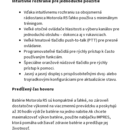
Intuitívne rozhranie pre jednoduché použitie
Vďaka intuitívnemu rozhraniu sa obojsmerná
rádiostanica Motorola R5 ľahko používa s minimálnym
tréningom.
Veľké otočné ovládače hlasitosti a výberu kanálov pre
jednoduchú obsluhu – dokonca aj v rukaviciach.
Veľké hmatové tlačidlo push-to-talk (PTT) pre presné
ovládanie.
Programovateľné tlačidlá pre rýchly prístup k často
používaným funkciám.
Špeciálne oranžové núdzové tlačidlo pre rýchly
prístup k pomoci.
Jasný a jasný displej s prispôsobiteľnými dvoj- alebo
trojriadkovými konfiguráciami pre aktualizácie stavu.
Predĺžený čas hovoru
Batérie Motorola R5 sú kompaktné a ľahké, no zároveň
dostatočne výkonné na viaczmennú prevádzku a poskytujú
až 30 hodín výdrže batérie na jedno nabitie.Ak chcete
maximalizovať výkon batérie, použite nabíjačku IMPRES,
ktorá pomáha udržiavať zdravie batérie a predlžuje jej
životnosť.