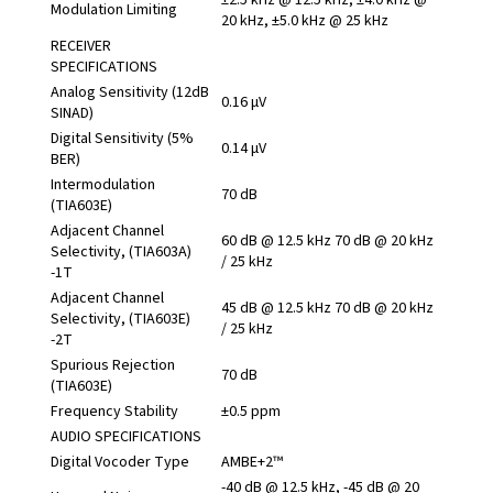
±2.5 kHz @ 12.5 kHz, ±4.0 kHz @
Modulation Limiting
20 kHz, ±5.0 kHz @ 25 kHz
RECEIVER
SPECIFICATIONS
Analog Sensitivity (12dB
0.16 μV
SINAD)
Digital Sensitivity (5%
0.14 μV
BER)
Intermodulation
70 dB
(TIA603E)
Adjacent Channel
60 dB @ 12.5 kHz 70 dB @ 20 kHz
Selectivity, (TIA603A)
/ 25 kHz
-1T
Adjacent Channel
45 dB @ 12.5 kHz 70 dB @ 20 kHz
Selectivity, (TIA603E)
/ 25 kHz
-2T
Spurious Rejection
70 dB
(TIA603E)
Frequency Stability
±0.5 ppm
AUDIO SPECIFICATIONS
Digital Vocoder Type
AMBE+2™
-40 dB @ 12.5 kHz, -45 dB @ 20