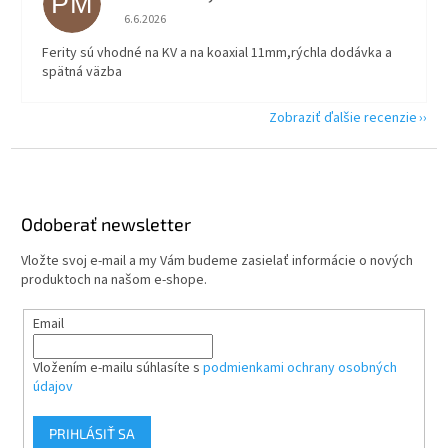
PM
Hodnotenie obchodu je 5 z 5 hviezdičiek.
6.6.2026
Ferity sú vhodné na KV a na koaxial 11mm,rýchla dodávka a
spätná väzba
Zobraziť ďalšie recenzie
Z
á
p
ä
Odoberať newsletter
t
Vložte svoj e-mail a my Vám budeme zasielať informácie o nových
i
produktoch na našom e-shope.
e
Email
Vložením e-mailu súhlasíte s
podmienkami ochrany osobných
údajov
PRIHLÁSIŤ SA