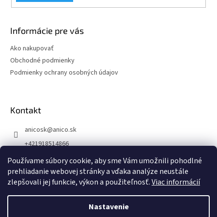
Informácie pre vás
Ako nakupovať
Obchodné podmienky
Podmienky ochrany osobných údajov
Kontakt
anicosk
@
anico.sk
+421918514866
ANICO Slovakia
Používame súbory cookie, aby sme Vám umožnili pohodlné
prehliadanie webovej stránky a vďaka analýze neustále
anico_slovakia
zlepšovali jej funkcie, výkon a použiteľnosť.
Viac informácií
Nastavenie
Vytvoril Shoptet