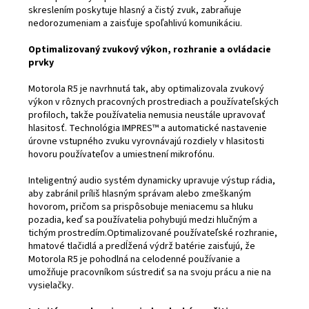
skreslením poskytuje hlasný a čistý zvuk, zabraňuje
nedorozumeniam a zaisťuje spoľahlivú komunikáciu.
Optimalizovaný zvukový výkon, rozhranie a ovládacie
prvky
Motorola R5 je navrhnutá tak, aby optimalizovala zvukový
výkon v rôznych pracovných prostrediach a používateľských
profiloch, takže používatelia nemusia neustále upravovať
hlasitosť. Technológia IMPRES™ a automatické nastavenie
úrovne vstupného zvuku vyrovnávajú rozdiely v hlasitosti
hovoru používateľov a umiestnení mikrofónu.
Inteligentný audio systém dynamicky upravuje výstup rádia,
aby zabránil príliš hlasným správam alebo zmeškaným
hovorom, pričom sa prispôsobuje meniacemu sa hluku
pozadia, keď sa používatelia pohybujú medzi hlučným a
tichým prostredím.Optimalizované používateľské rozhranie,
hmatové tlačidlá a predĺžená výdrž batérie zaisťujú, že
Motorola R5 je pohodlná na celodenné používanie a
umožňuje pracovníkom sústrediť sa na svoju prácu a nie na
vysielačky.