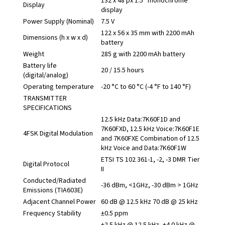
132 x 48 px 1.5” monochrome
Display
display
Power Supply (Nominal)
7.5 V
122 x 56 x 35 mm with 2200 mAh
Dimensions (h x w x d)
battery
Weight
285 g with 2200 mAh battery
Battery life
20 / 15.5 hours
(digital/analog)
Operating temperature
-20 °C to 60 °C (-4 °F to 140 °F)
TRANSMITTER
SPECIFICATIONS
12.5 kHz Data:7K60F1D and
7K60FXD, 12.5 kHz Voice:7K60F1E
4FSK Digital Modulation
and 7K60FXE Combination of 12.5
kHz Voice and Data:7K60F1W
ETSI TS 102 361-1, -2, -3 DMR Tier
Digital Protocol
II
Conducted/Radiated
-36 dBm, <1GHz, -30 dBm > 1GHz
Emissions (TIA603E)
Adjacent Channel Power
60 dB @ 12.5 kHz 70 dB @ 25 kHz
Frequency Stability
±0.5 ppm