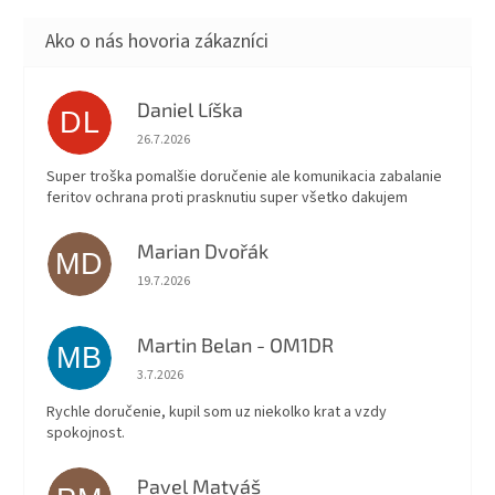
Daniel Líška
DL
Hodnotenie obchodu je 5 z 5 hviezdičiek.
26.7.2026
Super troška pomalšie doručenie ale komunikacia zabalanie
feritov ochrana proti prasknutiu super všetko dakujem
Marian Dvořák
MD
Hodnotenie obchodu je 5 z 5 hviezdičiek.
19.7.2026
Martin Belan - OM1DR
MB
Hodnotenie obchodu je 5 z 5 hviezdičiek.
3.7.2026
Rychle doručenie, kupil som uz niekolko krat a vzdy
spokojnost.
Pavel Matyáš