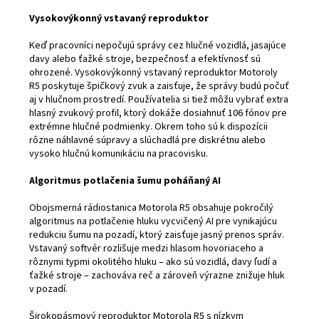
Vysokovýkonný vstavaný reproduktor
Keď pracovníci nepočujú správy cez hlučné vozidlá, jasajúce
davy alebo ťažké stroje, bezpečnosť a efektívnosť sú
ohrozené. Vysokovýkonný vstavaný reproduktor Motoroly
R5 poskytuje špičkový zvuk a zaisťuje, že správy budú počuť
aj v hlučnom prostredí. Používatelia si tiež môžu vybrať extra
hlasný zvukový profil, ktorý dokáže dosiahnuť 106 fónov pre
extrémne hlučné podmienky. Okrem toho sú k dispozícii
rôzne náhlavné súpravy a slúchadlá pre diskrétnu alebo
vysoko hlučnú komunikáciu na pracovisku.
Algoritmus potlačenia šumu poháňaný AI
Obojsmerná rádiostanica Motorola R5 obsahuje pokročilý
algoritmus na potlačenie hluku vycvičený AI pre vynikajúcu
redukciu šumu na pozadí, ktorý zaisťuje jasný prenos správ.
Vstavaný softvér rozlišuje medzi hlasom hovoriaceho a
rôznymi typmi okolitého hluku – ako sú vozidlá, davy ľudí a
ťažké stroje – zachováva reč a zároveň výrazne znižuje hluk
v pozadí.
Širokopásmový reproduktor Motorola R5 s nízkym