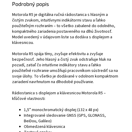
Podrobný popis
Motorola R5 je digitálna ručná rádiostanica s hlasným a
čistým zvukom, intuitívnymi indikátormi stavu a ľahko
použiteľným rozhraním – to všetko zabalené do odolného, ​​
kompaktného zariadenia postaveného na dlhú životnosť.
Model uvedený v údajovom liste sa dodáva s displejom a
klávesnicou.
Motorola R5 spája tímy, zvyšuje efektivitu a zvyšuje
bezpečnosť. Jeho hlasný a čistý zvuk odstraňuje hluk na
pozadí, zatiaľ čo intuitívne indikátory stavu a ľahko
použiteľné rozhranie umožňujú pracovníkom sústrediť sa na
svoje úlohy. To všetko je dodávané v odolnom kompaktnom
zariadení navrhnutom na dlhodobé používanie.
Rádiostanica s displejom a klávesnicou Motorola R5 –
kľúčové vlastnosti:
1,5” monochromatický displej (132 x 48 px)
Integrované sledovanie GNSS (GPS, GLONASS,
BeiDou, Galileo)
Obmedzená klávesnica