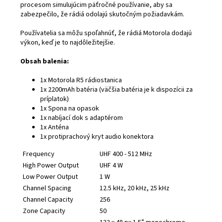
procesom simulujúcim päťročné používanie, aby sa
zabezpečilo, že rádiá odolajú skutočným požiadavkám.
Používatelia sa môžu spoľahnúť, že rádiá Motorola dodajú
výkon, keď je to najdôležitejšie.
Obsah balenia:
1x Motorola R5 rádiostanica
1x 2200mAh batéria (väčšia batéria je k dispozícii za
príplatok)
1x Spona na opasok
1x nabíjací dok s adaptérom
1x Anténa
1x protiprachový kryt audio konektora
Frequency
UHF 400 - 512 MHz
High Power Output
UHF 4 W
Low Power Output
1 W
Channel Spacing
12.5 kHz, 20 kHz, 25 kHz
Channel Capacity
256
Zone Capacity
50