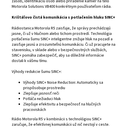
zásob, identifikáciu osôb alebo priradenie kamier na telo
Motorola Solutions VB400 konkrétnym používateľom rádia.
Krištáľovo čistá komunikácia s potlačením hluku SINC+
Rádiostanica Motorola R5 zaisťuje, že správy prechádzajú
jasne, či už v hlučnom alebo tichom prostredí. Technológia
potlačenia šumu SINC+ inteligentne znižuje hluk na pozadí a
zaisťuje jasnú a zrozumiteľnú komunikáciu. Či už pracujete na
stavenisku, v sklade alebo v bezpečnostných službách,
SINC+ pomáha zabezpečiť, aby sa dôležité informácie
dostali k vášmu tímu.
Výhody redukcie šumu SINC+:
Výhody SINC+ Noise Reduction: Automaticky sa
prispôsobuje prostrediu
Zlepšuje jasnosť reči
Potláča nežiaduci hluk
Zlepšuje efektivitu a bezpečnosť na hlučných
pracoviskách
Rádio Motorola R5 v kombinácii s technológiou SINC+
zaručuje, že efektívnej komunikácii už nič nestojí v ceste.