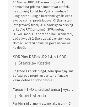
10 Mínusy: BNC VHF konektor pod HF,
nemoznosť priamo namontovať anténku
cez lomený konektor Vyššia hmotnosť
750g oproti 1,6kg s batériami Vyššia cena
ako by som si predstavoval Chýba mi tam
integrovaný tuner, UTC hodinky na displeji
aj keď je RTC prítomné, SWR meter,
BT,WiFi modul Už som sa s ňou skamarátil,
začiatky boli ťažké a zatiaľ trénujem cez
domácu anténu pokiaľ sa počasie vonku
nezlepší.
SDRPlay RSPdx-R2 14-bit SDR prijímač 1kHz-2GHz
Stanislav Kostka
|
Hodnotenie produktu je 5 z 5 hviezdičiek.
upgrade z rtl-sdr blog4, som spokojny, ma
softwarove prepinanie anten a funguje
velmi dobre so sdr-console.
Yaesu FT-4XE rádiostanica | vysielačka
Robert Stenda
|
Hodnotenie produktu je 5 z 5 hviezdičiek.
Parádní rádio, menu stejné jako jsem měl