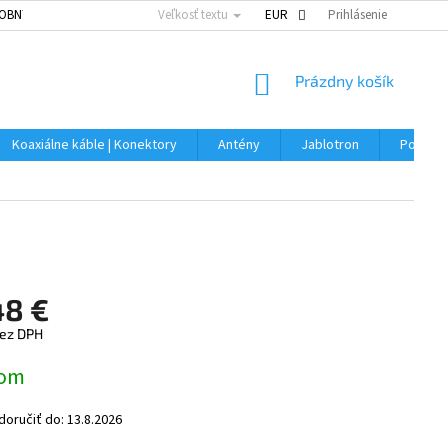
OBNÝCH ÚDAJOV
Veľkosť textu
EUR
Prihlásenie
NÁKUPNÝ
Prázdny košík
KOŠÍK
Koaxiálne káble | Konektory
Antény
Jablotron
Použitý
48 €
bez DPH
ová
dom
oručiť do:
13.8.2026