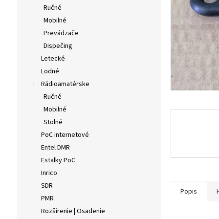
Ručné
Mobilné
Prevádzače
Dispečing
Letecké
Lodné
Rádioamatérske
Ručné
Mobilné
Stolné
PoC internetové
Entel DMR
Estalky PoC
Inrico
SDR
Popis
PMR
Rozšírenie | Osadenie