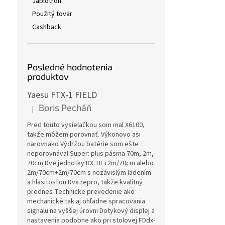
Jablotron
Použitý tovar
Cashback
Posledné hodnotenia
produktov
Yaesu FTX-1 FIELD
Boris Pecháň
|
Hodnotenie produktu je 5 z 5 hviezdičiek.
Pred touto vysielačkou som mal X6100,
takže môžem porovnať. Výkonovo asi
narovnako Výdržou batérie som ešte
neporovnával Super: plus pásma 70m, 2m,
70cm Dve jednotky RX: HF+2m/70cm alebo
2m/70cm+2m/70cm s nezávislým ladením
a hlasitosťou Dva repro, takže kvalitný
prednes Technicke prevedenie ako
mechanické tak aj ohľadne spracovania
signalu na vyššej úrovni Dotykový displej a
nastavenia podobne ako pri stolovej FDdx-