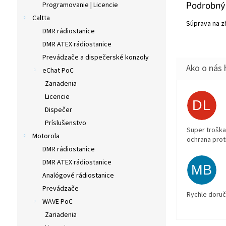
Podrobný
Programovanie | Licencie
Caltta
Súprava na z
DMR rádiostanice
DMR ATEX rádiostanice
Prevádzače a dispečerské konzoly
eChat PoC
Zariadenia
Licencie
DL
Dispečer
Príslušenstvo
Super troška
Motorola
ochrana prot
DMR rádiostanice
DMR ATEX rádiostanice
MB
Analógové rádiostanice
Prevádzače
Rychle doruč
WAVE PoC
Zariadenia