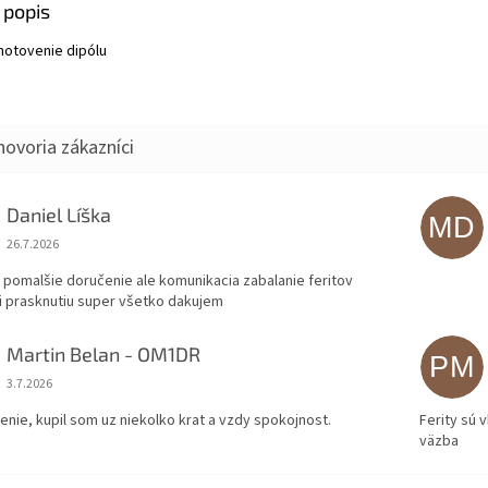
 popis
hotovenie dipólu
Daniel Líška
MD
Hodnotenie obchodu je 5 z 5 hviezdičiek.
26.7.2026
 pomalšie doručenie ale komunikacia zabalanie feritov
i prasknutiu super všetko dakujem
Martin Belan - OM1DR
PM
Hodnotenie obchodu je 5 z 5 hviezdičiek.
3.7.2026
enie, kupil som uz niekolko krat a vzdy spokojnost.
Ferity sú 
väzba