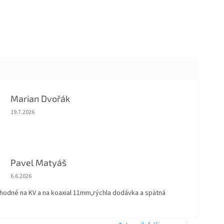
Marian Dvořák
Hodnotenie obchodu je 5 z 5 hviezdičiek.
19.7.2026
Pavel Matyáš
Hodnotenie obchodu je 5 z 5 hviezdičiek.
6.6.2026
vhodné na KV a na koaxial 11mm,rýchla dodávka a spätná