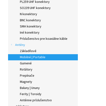
PL259 UHF konektory
SO239 UHF konektory
N konektory
BNC konektory
SMA konektory
Iné konektory
Príslušenstvo pre koaxiálne káble
Antény
Základňové
Mobilné | Portable
Gumené
Rotátory
Prepínače
Magnety
Baluny | Ununy
Ferity | Toroidy
Anténne príslušenstvo