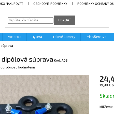
AKO NAKUPOVAŤ
OBCHODNÉ PODMIENKY
PODMIENKY OCHRANY OS
HĽADAŤ
Motorola
Hytera
Telové kamery
Príslušenstvo
 súprava
 dipólová súprava
Kód:
ADS
Podrobnosti hodnotenia
24,
19,90 € 
Jednotk
Skla
cena:
Môžeme d