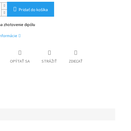
Pridať do košíka
na zhotovenie dipólu
informácie
OPÝTAŤ SA
STRÁŽIŤ
ZDIEĽAŤ