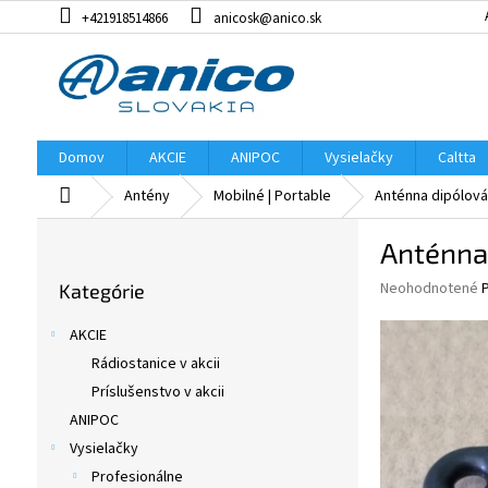
Prejsť
+421918514866
anicosk@anico.sk
na
obsah
Domov
AKCIE
ANIPOC
Vysielačky
Caltta
Domov
Antény
Mobilné | Portable
Anténna dipólová
B
Anténna
o
Preskočiť
č
Priemerné
Neohodnotené
Kategórie
kategórie
n
hodnotenie
ý
produktu
AKCIE
p
je
Rádiostanice v akcii
0,0
a
z
Príslušenstvo v akcii
n
5
e
ANIPOC
hviezdičiek.
l
Vysielačky
Profesionálne