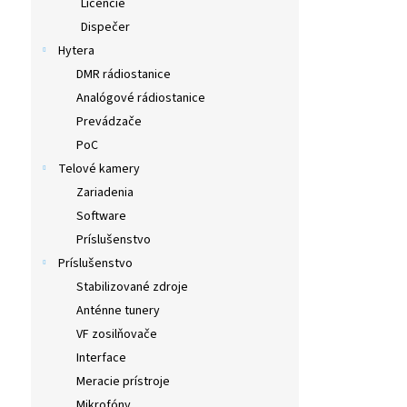
Licencie
Dispečer
Hytera
DMR rádiostanice
Analógové rádiostanice
Prevádzače
PoC
Telové kamery
Zariadenia
Software
Príslušenstvo
Príslušenstvo
Stabilizované zdroje
Anténne tunery
VF zosilňovače
Interface
Meracie prístroje
Mikrofóny