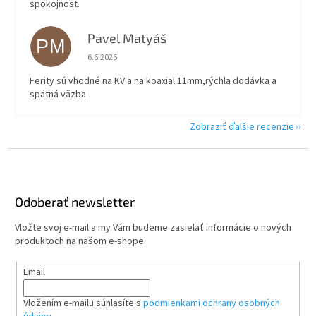
spokojnost.
Pavel Matyáš
PM
Hodnotenie obchodu je 5 z 5 hviezdičiek.
6.6.2026
Ferity sú vhodné na KV a na koaxial 11mm,rýchla dodávka a
spätná väzba
Zobraziť ďalšie recenzie
Z
á
p
ä
Odoberať newsletter
t
Vložte svoj e-mail a my Vám budeme zasielať informácie o nových
i
produktoch na našom e-shope.
e
Email
Vložením e-mailu súhlasíte s
podmienkami ochrany osobných