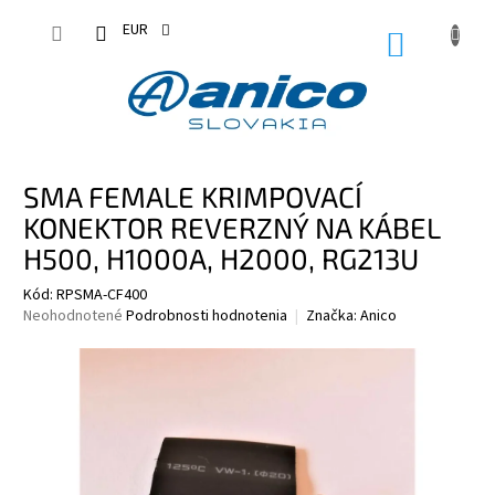
Prejsť
na
EUR
NÁKUPN
obsah
KOŠÍK
SMA FEMALE KRIMPOVACÍ
KONEKTOR REVERZNÝ NA KÁBEL
H500, H1000A, H2000, RG213U
Kód:
RPSMA-CF400
Priemerné
Neohodnotené
Podrobnosti hodnotenia
Značka:
Anico
hodnotenie
produktu
je
0,0
z
5
hviezdičiek.