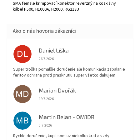
SMA female krimpovací konektor reverzný na koaxiálny
kábel H500, H1000A, H2000, RG213U
Daniel Líška
DL
Hodnotenie obchodu je 5 z 5 hviezdičiek.
26.7.2026
Super troška pomalšie doručenie ale komunikacia zabalanie
feritov ochrana proti prasknutiu super všetko dakujem
Marian Dvořák
MD
Hodnotenie obchodu je 5 z 5 hviezdičiek.
19.7.2026
Martin Belan - OM1DR
MB
Hodnotenie obchodu je 5 z 5 hviezdičiek.
3.7.2026
Rychle doručenie, kupil som uz niekolko krat a vzdy