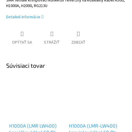
SMA female krimpovací konektor reverzný na koaxiálny kábel H500,
H1000A, H2000, RG213U
Detailné informácie
OPÝTAŤ SA
STRÁŽIŤ
ZDIEĽAŤ
Súvisiaci tovar
H1000A (LMR LW400)
H1000A (LMR-LW400)