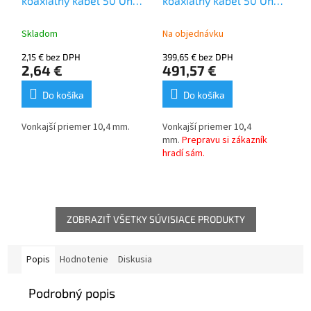
koaxiálny kábel 50 Ohm
koaxialny kábel 50 Ohm
(1m)
(305m kotúč)
Skladom
Na objednávku
2,15 € bez DPH
399,65 € bez DPH
2,64 €
491,57 €
Do košíka
Do košíka
Vonkajší priemer 10,4 mm.
Vonkajší priemer 10,4
mm.
Prepravu si zákazník
hradí sám.
ZOBRAZIŤ VŠETKY SÚVISIACE PRODUKTY
Popis
Hodnotenie
Diskusia
Podrobný popis