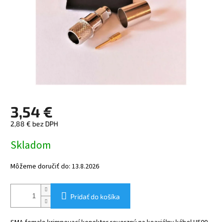
3,54 €
2,88 € bez DPH
Jednotková
Skladom
cena:
Môžeme doručiť do:
13.8.2026
Pridať do košíka