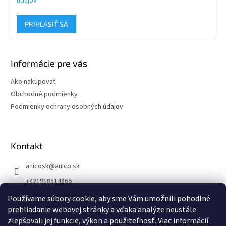
údajov
PRIHLÁSIŤ SA
Informácie pre vás
Ako nakupovať
Obchodné podmienky
Podmienky ochrany osobných údajov
Kontakt
anicosk
@
anico.sk
+421918514866
ANICO Slovakia
Používame súbory cookie, aby sme Vám umožnili pohodlné
prehliadanie webovej stránky a vďaka analýze neustále
anico_slovakia
zlepšovali jej funkcie, výkon a použiteľnosť.
Viac informácií