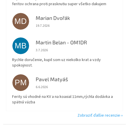
feritov ochrana proti prasknutiu super všetko dakujem
Marian Dvořák
MD
Hodnotenie obchodu je 5 z 5 hviezdičiek.
19.7.2026
Martin Belan - OM1DR
MB
Hodnotenie obchodu je 5 z 5 hviezdičiek.
3.7.2026
Rychle doručenie, kupil som uz niekolko krat a vzdy
spokojnost.
Pavel Matyáš
PM
Hodnotenie obchodu je 5 z 5 hviezdičiek.
6.6.2026
Ferity sú vhodné na KV a na koaxial 11mm,rýchla dodávka a
spätná väzba
Zobraziť ďalšie recenzie
Z