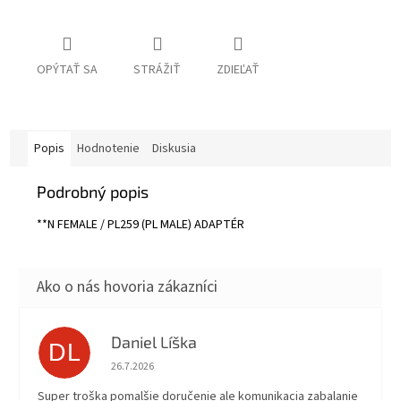
OPÝTAŤ SA
STRÁŽIŤ
ZDIEĽAŤ
Popis
Hodnotenie
Diskusia
Podrobný popis
**N FEMALE / PL259 (PL MALE) ADAPTÉR
Daniel Líška
DL
Hodnotenie obchodu je 5 z 5 hviezdičiek.
26.7.2026
Super troška pomalšie doručenie ale komunikacia zabalanie