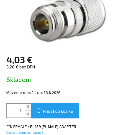
4,03 €
3,28 € bez DPH
Jednotková
Skladom
cena:
Môžeme doručiť do:
13.8.2026
Pridať do košíka
**N FEMALE / PL259 (PL MALE) ADAPTÉR
Detailné informácie