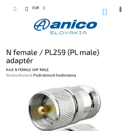
Prejsť
na
EUR
NÁKUPN
obsah
KOŠÍK
N female / PL259 (PL male)
adaptér
Kód:
N FEMALE UHF MALE
Priemerné
Neohodnotené
Podrobnosti hodnotenia
hodnotenie
produktu
je
0,0
z
5
hviezdičiek.