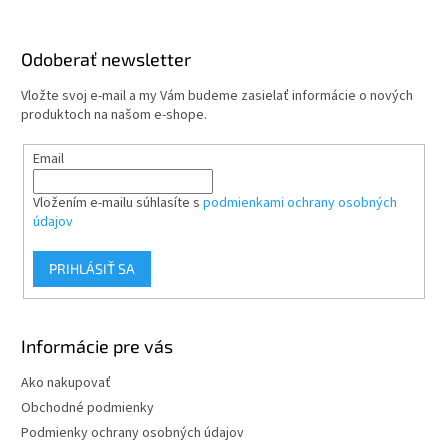
á
p
ä
Odoberať newsletter
t
Vložte svoj e-mail a my Vám budeme zasielať informácie o nových
i
produktoch na našom e-shope.
e
Email
Vložením e-mailu súhlasíte s
podmienkami ochrany osobných
údajov
PRIHLÁSIŤ SA
Informácie pre vás
Ako nakupovať
Obchodné podmienky
Podmienky ochrany osobných údajov