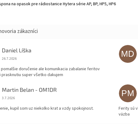
spona na opasok pre rádiostanice Hytera série AP, BP, HP5, HP6
Daniel Líška
MD
Hodnotenie obchodu je 5 z 5 hviezdičiek.
26.7.2026
 pomalšie doručenie ale komunikacia zabalanie feritov
i prasknutiu super všetko dakujem
Martin Belan - OM1DR
PM
Hodnotenie obchodu je 5 z 5 hviezdičiek.
3.7.2026
enie, kupil som uz niekolko krat a vzdy spokojnost.
Ferity sú 
väzba