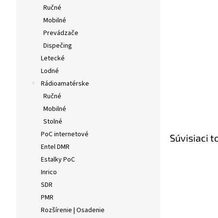
Ručné
Mobilné
Prevádzače
Dispečing
Letecké
Lodné
Rádioamatérske
Ručné
Mobilné
Stolné
PoC internetové
Súvisiaci t
Entel DMR
Estalky PoC
Inrico
SDR
PMR
Rozšírenie | Osadenie