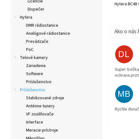
Licencie
Hytera BC48 
Dispečer
Hytera
DMR rádiostanice
Analógové rádiostanice
Prevádzače
PoC
DL
Telové kamery
Zariadenia
Super troška
Software
ochrana prot
Príslušenstvo
Príslušenstvo
MB
Stabilizované zdroje
Anténne tunery
Rychle doruč
VF zosilňovače
Interface
Meracie prístroje
Mikrofóny