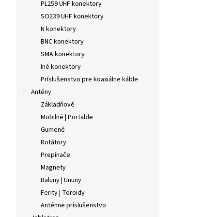
PL259 UHF konektory
SO239 UHF konektory
N konektory
BNC konektory
SMA konektory
Iné konektory
Príslušenstvo pre koaxiálne káble
Antény
Základňové
Mobilné | Portable
Gumené
Rotátory
Prepínače
Magnety
Baluny | Ununy
Ferity | Toroidy
Anténne príslušenstvo