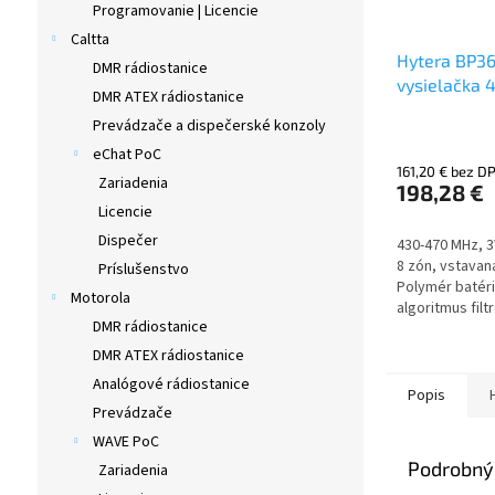
Programovanie | Licencie
Caltta
Hytera BP3
DMR rádiostanice
vysielačka
DMR ATEX rádiostanice
Prevádzače a dispečerské konzoly
Priemerné
hodnotenie
eChat PoC
161,20 € bez D
produktu
Zariadenia
198,28 €
je
Licencie
5,0
z
Dispečer
430-470 MHz, 3
5
8 zón, vstavan
Príslušenstvo
hviezdičiek.
Polymér batéri
Motorola
algoritmus filt
DMR rádiostanice
FM 25/20/12,5 
Bluetooth.
DMR ATEX rádiostanice
Analógové rádiostanice
Popis
Prevádzače
WAVE PoC
Podrobný
Zariadenia