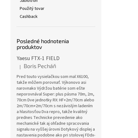
Jablotron
Použitý tovar
Cashback
Posledné hodnotenia
produktov
Yaesu FTX-1 FIELD
Boris Pecháň
|
Hodnotenie produktu je 5 z 5 hviezdičiek.
Pred touto vysielačkou som mal X6100,
takže môžem porovnať. Výkonovo asi
narovnako Výdržou batérie som ešte
neporovnával Super: plus pásma 70m, 2m,
70cm Dve jednotky RX: HF+2m/70cm alebo
2m/70cm+2m/70cm s nezávislým ladením
a hlasitosťou Dva repro, takže kvalitný
prednes Technicke prevedenie ako
mechanické tak aj ohľadne spracovania
signalu na vyššej úrovni Dotykový displej a
nastavenia podobne ako pri stolovej FDdx-