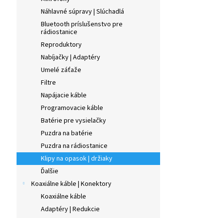
Náhlavné súpravy | Slúchadlá
Bluetooth príslušenstvo pre
rádiostanice
Reproduktory
Nabíjačky | Adaptéry
Umelé záťaže
Filtre
Napájacie káble
Programovacie káble
Batérie pre vysielačky
Puzdra na batérie
Puzdra na rádiostanice
Klipy na opasok | držiaky
Ďalšie
Koaxiálne káble | Konektory
Koaxiálne káble
Adaptéry | Redukcie