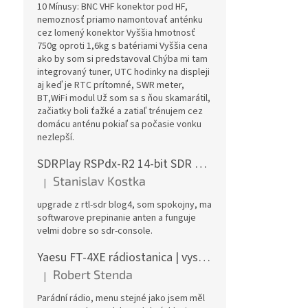
10 Mínusy: BNC VHF konektor pod HF,
nemoznosť priamo namontovať anténku
cez lomený konektor Vyššia hmotnosť
750g oproti 1,6kg s batériami Vyššia cena
ako by som si predstavoval Chýba mi tam
integrovaný tuner, UTC hodinky na displeji
aj keď je RTC prítomné, SWR meter,
BT,WiFi modul Už som sa s ňou skamarátil,
začiatky boli ťažké a zatiaľ trénujem cez
domácu anténu pokiaľ sa počasie vonku
nezlepší.
SDRPlay RSPdx-R2 14-bit SDR prijímač 1kHz-2GHz
Stanislav Kostka
|
Hodnotenie produktu je 5 z 5 hviezdičiek.
upgrade z rtl-sdr blog4, som spokojny, ma
softwarove prepinanie anten a funguje
velmi dobre so sdr-console.
Yaesu FT-4XE rádiostanica | vysielačka
Robert Stenda
|
Hodnotenie produktu je 5 z 5 hviezdičiek.
Parádní rádio, menu stejné jako jsem měl