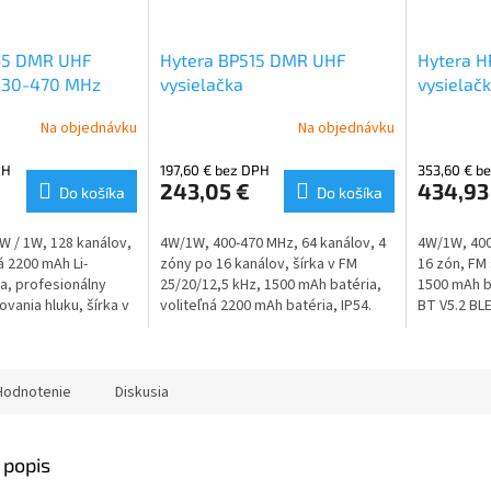
65 DMR UHF
Hytera BP515 DMR UHF
Hytera 
 430-470 MHz
vysielačka
vysielač
Na objednávku
Na objednávku
PH
197,60 € bez DPH
353,60 € b
243,05 €
434,93
Do košíka
Do košíka
W / 1W, 128 kanálov,
4W/1W, 400-470 MHz, 64 kanálov, 4
4W/1W, 400
á 2200 mAh Li-
zóny po 16 kanálov, šírka v FM
16 zón, FM 
a, profesionálny
25/20/12,5 kHz, 1500 mAh batéria,
1500 mAh b
rovania hluku, šírka v
voliteľná 2200 mAh batéria, IP54.
BT V5.2 BLE
kHz. Verzia bez
Hodnotenie
Diskusia
 popis