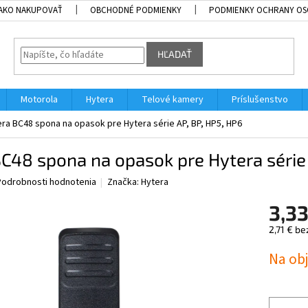
AKO NAKUPOVAŤ
OBCHODNÉ PODMIENKY
PODMIENKY OCHRANY OS
HĽADAŤ
Motorola
Hytera
Telové kamery
Príslušenstvo
ra BC48 spona na opasok pre Hytera série AP, BP, HP5, HP6
C48 spona na opasok pre Hytera série 
Podrobnosti hodnotenia
Značka:
Hytera
3,33
2,71 € b
Jednotk
Na ob
cena: