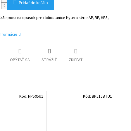
Pridať do košíka
48 spona na opasok pre rádiostanice Hytera série AP, BP, HP5,
informácie
OPÝTAŤ SA
STRÁŽIŤ
ZDIEĽAŤ
Kód:
HP505U1
Kód:
BP515BTU1