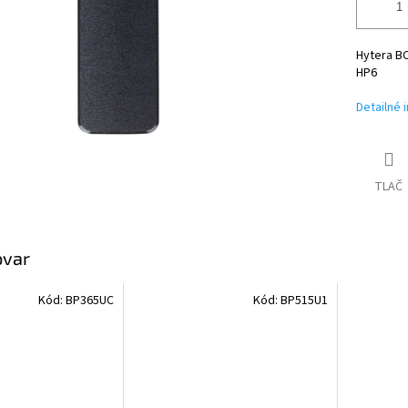
Hytera BC
HP6
Detailné 
TLAČ
ovar
Kód:
BP365UC
Kód:
BP515U1