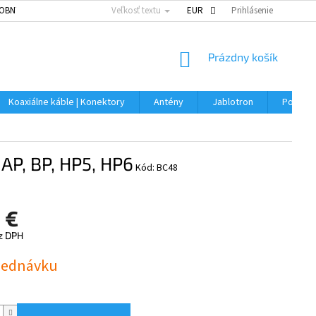
OBNÝCH ÚDAJOV
Veľkosť textu
EUR
Prihlásenie
NÁKUPNÝ
Prázdny košík
KOŠÍK
Koaxiálne káble | Konektory
Antény
Jablotron
Použitý
AP, BP, HP5, HP6
Kód:
BC48
 €
ez DPH
ová
jednávku