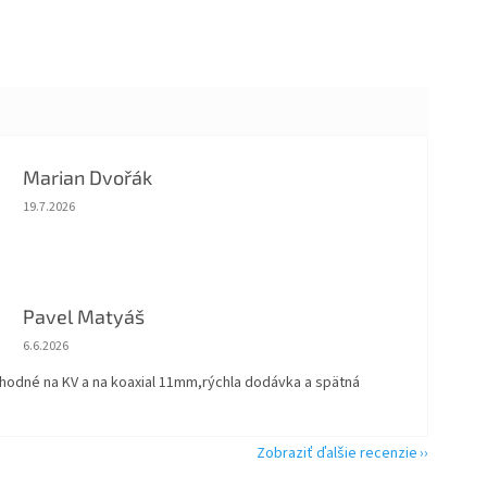
Marian Dvořák
Hodnotenie obchodu je 5 z 5 hviezdičiek.
19.7.2026
Pavel Matyáš
Hodnotenie obchodu je 5 z 5 hviezdičiek.
6.6.2026
vhodné na KV a na koaxial 11mm,rýchla dodávka a spätná
Zobraziť ďalšie recenzie