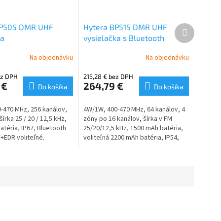
HP505 DMR UHF
Hytera BP515 DMR UHF
Ďalší
produkt
ka
vysielačka s Bluetooth
Na objednávku
Na objednávku
ez DPH
215,28 € bez DPH
 €
264,79 €
Do košíka
Do košíka
-470 MHz, 256 kanálov,
4W/1W, 400-470 MHz, 64 kanálov, 4
šírka 25 / 20 / 12,5 kHz,
zóny po 16 kanálov, šírka v FM
atéria, IP67, Bluetooth
25/20/12,5 kHz, 1500 mAh batéria,
+EDR voliteľné.
voliteľná 2200 mAh batéria, IP54,
Bluetooth 5.0.