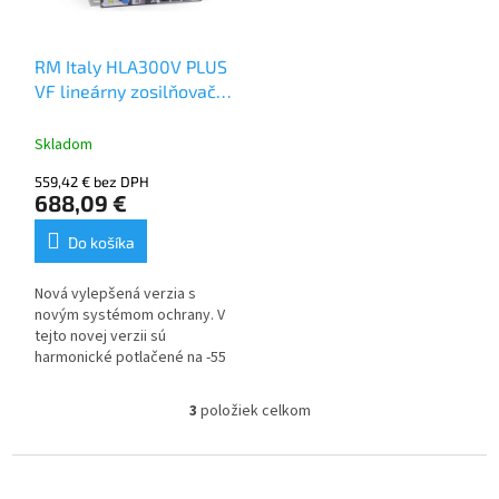
RM Italy HLA300V PLUS
VF lineárny zosilňovač
pre KV 250W s
ventilátormi
Skladom
559,42 € bez DPH
688,09 €
Do košíka
Nová vylepšená verzia s
novým systémom ochrany. V
tejto novej verzii sú
harmonické potlačené na -55
dB a falošné signály
zredukované takmer na 0.
3
položiek celkom
O
v
KV zosilňovač pre celý rozsah
l
Z
krátkych vĺn s automatickým
á
alebo manuálnym prepínaním
á