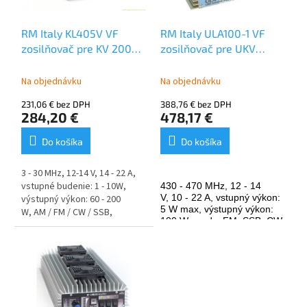
r
d
o
u
RM Italy KL405V VF
RM Italy ULA100-1 VF
d
k
zosilňovač pre KV 200W
zosilňovač pre UKV
u
t
s ventilátorom
100W
k
o
Na objednávku
Na objednávku
t
v
o
231,06 € bez DPH
388,76 € bez DPH
v
284,20 €
478,17 €
Do košíka
Do košíka
3 - 30 MHz,
12-14 V,
14 - 22 A,
v
stupné budenie: 1 - 10W,
430 - 470 MHz, 12 - 14
V, 10 - 22 A, vstupný výkon:
v
ýstupný výkon: 60 - 200
5 W max, výstupný výkon:
W,
AM / FM / CW / SSB,
100 W, mody: FM, SSB, CW
r
egulovateľný výkon: 1 - 6