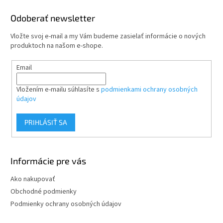
d
pásiem. Je ideálny pre
p
a
použitie s rádiostanicami
ä
Odoberať newsletter
c
Yaesu FT-817 ako aj Icom IC-
t
i
703 alebo s inými
Vložte svoj e-mail a my Vám budeme zasielať informácie o nových
i
e
nízkovýkonovými KV
produktoch na našom e-shope.
p
e
rádiostanicami. Pracuje pekne
r
s Flex Rádiom, môžete ho
Email
v
použiť s Flex-1500. Taktiež
k
pracuje pekne s Elecraft KX3
y
rádiostanicou a s
Vložením e-mailu súhlasíte s
podmienkami ochrany osobných
v
ktoroukoľvek inou QRP
údajov
ý
rádiostanicou.
p
PRIHLÁSIŤ SA
i
s
u
Informácie pre vás
Ako nakupovať
Obchodné podmienky
Podmienky ochrany osobných údajov