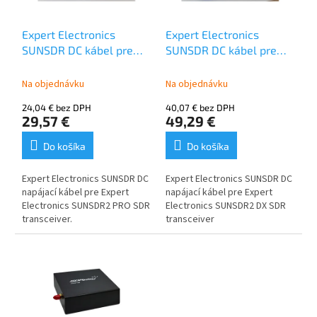
r
d
o
u
Expert Electronics
Expert Electronics
d
k
SUNSDR DC kábel pre
SUNSDR DC kábel pre
u
t
SUNSDR2 PRO
SUNSDR2 DX
k
o
Na objednávku
Na objednávku
t
v
o
24,04 € bez DPH
40,07 € bez DPH
v
29,57 €
49,29 €
Do košíka
Do košíka
Expert Electronics SUNSDR DC
Expert Electronics SUNSDR DC
napájací kábel pre Expert
napájací kábel pre Expert
Electronics SUNSDR2 PRO SDR
Electronics SUNSDR2 DX SDR
transceiver.
transceiver