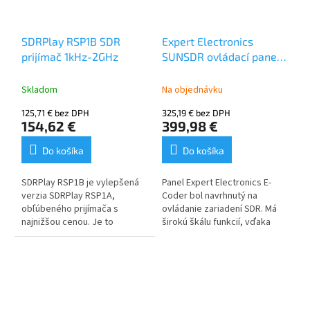
SDRPlay RSP1B SDR
Expert Electronics
prijímač 1kHz-2GHz
SUNSDR ovládací panel
E-CODER 1
Skladom
Na objednávku
125,71 € bez DPH
325,19 € bez DPH
154,62 €
399,98 €
Do košíka
Do košíka
SDRPlay RSP1B je vylepšená
Panel Expert Electronics E-
verzia SDRPlay RSP1A,
Coder bol navrhnutý na
obľúbeného prijímača s
ovládanie zariadení SDR. Má
najnižšou cenou. Je to
širokú škálu funkcií, vďaka
výkonný širokopásmový plne
čomu je ideálnym nástrojom
vybavený 14-bitový SDR a
pre súťaže.
perfektný ako univerzálny
komunikačný prijímač pre
všeobecné pokrytie a oveľa
viac.