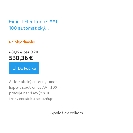
Expert Electronics AAT-
100 automatický
anténny tuner pre
SunSDR2 DX
Na objednávku
431,19 € bez DPH
530,36 €
Do košíka
Automatický anténny tuner
Expert Electronics AAT-100
pracuje na všetkých HF
frekvenciách a umožňuje
prispôsobiť záťažovú
impedanciu SWR až do 5
5
položiek celkom
O
(približný rozsah impedancie
v
od 15 do 300 Ohm).
l
Z
á