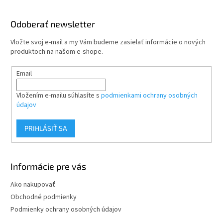
á
d
p
a
ä
Odoberať newsletter
c
t
i
Vložte svoj e-mail a my Vám budeme zasielať informácie o nových
i
e
produktoch na našom e-shope.
p
e
r
Email
v
k
y
Vložením e-mailu súhlasíte s
podmienkami ochrany osobných
v
údajov
ý
p
PRIHLÁSIŤ SA
i
s
u
Informácie pre vás
Ako nakupovať
Obchodné podmienky
Podmienky ochrany osobných údajov