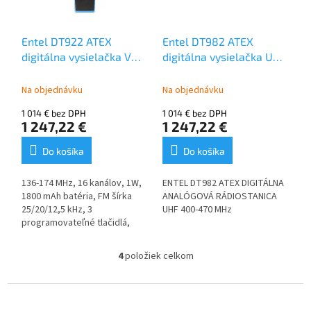
ergonomické ovládacie prvky
špeciálne navrhnuté na
použitie s rukavicami. Krytie
Entel DT922 ATEX
Entel DT982 ATEX
IP68, plne ponoriteľné (2
digitálna vysielačka VHF
digitálna vysielačka UHF
metre na dobu 4 hodín),
136-174 MHz
400-470 MHz
hodnotenie MIL-STD-810,
spoľahlivo odoláva
Na objednávku
Na objednávku
najextrémnejším a
1 014 € bez DPH
1 014 € bez DPH
najnepriaznivejším
1 247,22 €
1 247,22 €
prostrediam.
Do košíka
Do košíka
136-174 MHz, 16 kanálov, 1W,
ENTEL DT982 ATEX DIGITÁLNA
1800 mAh batéria, FM šírka
ANALÓGOVÁ RÁDIOSTANICA
25/20/12,5 kHz, 3
UHF 400-470 MHz
programovateľné tlačidlá,
IP68, Entel DT922 ATEX
digitálna analógová
4
položiek celkom
O
rádiostanica VHF 136-174 MHz
v
l
Z
á
á