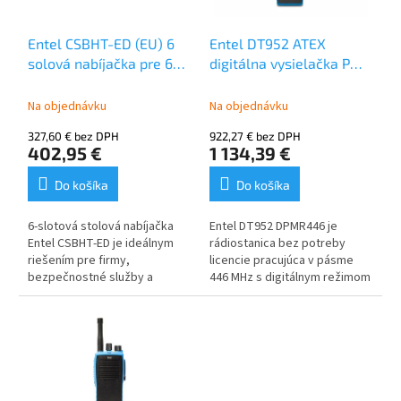
r
d
o
u
Entel CSBHT-ED (EU) 6
Entel DT952 ATEX
d
k
solová nabíjačka pre 6x
digitálna vysielačka PMR
u
t
Entel DT922
446 MHz
k
o
Na objednávku
Na objednávku
t
v
o
327,60 € bez DPH
922,27 € bez DPH
v
402,95 €
1 134,39 €
Do košíka
Do košíka
6-slotová stolová nabíjačka
Entel DT952 DPMR446 je
Entel CSBHT-ED je ideálnym
rádiostanica bez potreby
riešením pre firmy,
licencie pracujúca v pásme
bezpečnostné služby a
446 MHz s digitálnym režimom
priemyselných používateľov,
a certifikáciou ATEX do
ktorí potrebujú efektívne a
výbušného prostredia.
bezpečne nabíjať viacero
Produkt s jedinečnou
rádiostaníc súčasne.
špecifikáciou. Jednotka
priemyselnej kvality
poskytuje výnimočnú kvalitu a
čistotu zvuku ako aj