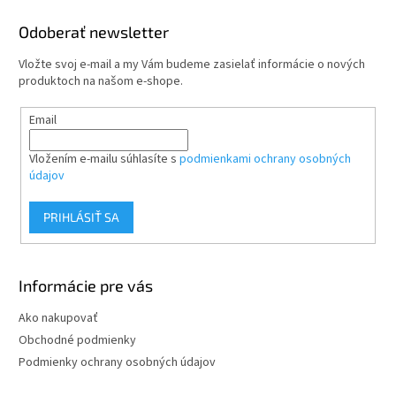
d
p
a
ä
Odoberať newsletter
c
t
i
Vložte svoj e-mail a my Vám budeme zasielať informácie o nových
i
e
produktoch na našom e-shope.
p
e
r
Email
v
k
y
Vložením e-mailu súhlasíte s
podmienkami ochrany osobných
v
údajov
ý
p
PRIHLÁSIŤ SA
i
s
u
Informácie pre vás
Ako nakupovať
Obchodné podmienky
Podmienky ochrany osobných údajov