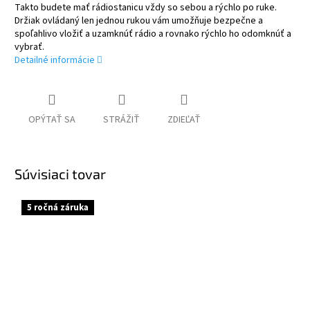
Takto budete mať rádiostanicu vždy so sebou a rýchlo po ruke.
Držiak ovládaný len jednou rukou vám umožňuje bezpečne a
spoľahlivo vložiť a uzamknúť rádio a rovnako rýchlo ho odomknúť a
vybrať.
Detailné informácie
OPÝTAŤ SA
STRÁŽIŤ
ZDIEĽAŤ
Súvisiaci tovar
5 ročná záruka