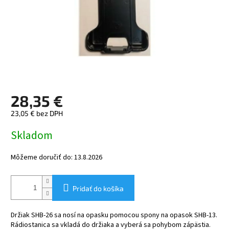
28,35 €
23,05 € bez DPH
Jednotková
Skladom
cena:
Môžeme doručiť do:
13.8.2026
Pridať do košíka
Držiak SHB-26 sa nosí na opasku pomocou spony na opasok SHB-13.
Rádiostanica sa vkladá do držiaka a vyberá sa pohybom zápästia.