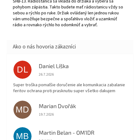
SHB-13. Rádiostanica sa vkladá do držiaka a vyberá sa
DG-ID, inteligentná
pohybom zápästia. Takto budete mať rádiostanicu vždy so
navigácia, WiRES-X, 66
sebou a rýchlo po ruke. Držiak ovládaný len jednou rukou
kanálový
vám umožňuje bezpečne a spoľahlivo vložiť a uzamknúť
GPS, snímkovanie, nahrávanie
rádio a rovnako rýchlo ho odomknúť a vybrať.
komunikácie, on / off časovač,
automatické vypnutie APO,
TOT, mikro SD
karta, VOX, Memory Auto
Grouping (MAG), VFO
Skip, APRS datový
modem, 2200 mAh batéria,
Daniel Líška
DL
nahrávanie hlasu, súbežný
Hodnotenie obchodu je 5 z 5 hviezdičiek.
príjem AM/FM rozhlasového
26.7.2026
vysielania počas
Super troška pomalšie doručenie ale komunikacia zabalanie
monitorovania dvoch
feritov ochrana proti prasknutiu super všetko dakujem
frekvencií, slot pre micro SD
kartu, monitorovanie dvoch
C4FM/C4FM frekvencií
Marian Dvořák
MD
súčasne,...
Hodnotenie obchodu je 5 z 5 hviezdičiek.
19.7.2026
Obsah
balenia: rádiostanica, dvojpásmová
Martin Belan - OM1DR
anténa, batéria 2200
MB
Hodnotenie obchodu je 5 z 5 hviezdičiek.