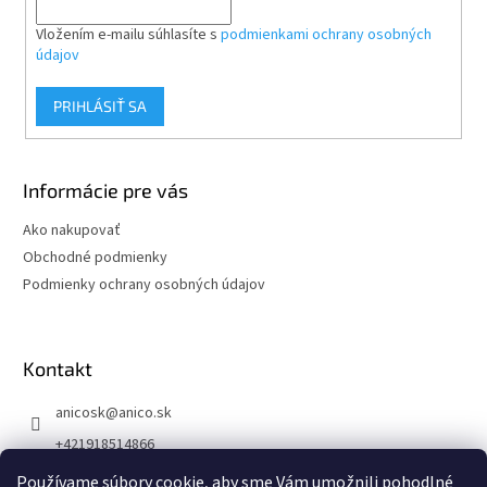
Vložením e-mailu súhlasíte s
podmienkami ochrany osobných
údajov
PRIHLÁSIŤ SA
Informácie pre vás
Ako nakupovať
Obchodné podmienky
Podmienky ochrany osobných údajov
Kontakt
anicosk
@
anico.sk
+421918514866
ANICO Slovakia
Používame súbory cookie, aby sme Vám umožnili pohodlné