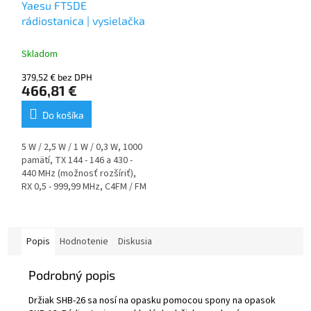
Yaesu FT5DE
rádiostanica | vysielačka
Skladom
379,52 € bez DPH
466,81 €
Do košíka
5 W / 2,5 W / 1 W / 0,3 W, 1000
pamätí, TX 144 - 146 a 430 -
440 MHz (možnosť rozšíriť),
RX 0,5 - 999,99 MHz, C4FM / FM
/ NFM / WFM / FM, reproduktor
1000 mW, krytie
IPX7, simultánny prijímač (V+V/
U+U/ V+U/ U+V), Bluetooth,
Popis
Hodnotenie
Diskusia
handsfree, farebný dotykový
displej, spektrálne
Podrobný popis
zobrazenie, rôzne možnosti
skenovania, monitorovanie 79
Držiak SHB-26 sa nosí na opasku pomocou spony na opasok
frekvencií okolo VFO, AMS,