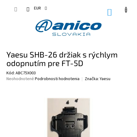
Prejsť
na
EUR
NÁKUPN
obsah
KOŠÍK
Yaesu SHB-26 držiak s rýchlym
odopnutím pre FT-5D
Kód:
ABC75X003
Priemerné
Neohodnotené
Podrobnosti hodnotenia
Značka:
Yaesu
hodnotenie
produktu
je
0,0
z
5
hviezdičiek.