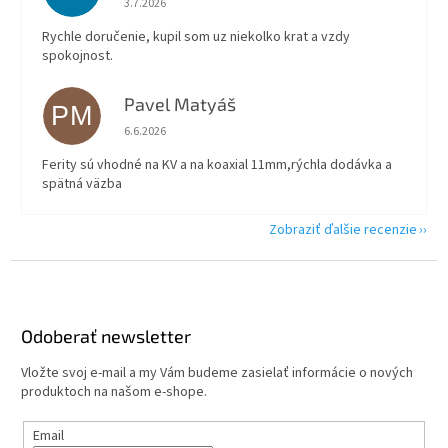
mAh, nabíjačka, spona na
3.7.2026
opasok, rýchloodopínací
Rychle doručenie, kupil som uz niekolko krat a vzdy
držiak na opasok, USB
spokojnost.
kábel, manuál
Pavel Matyáš
PM
Hodnotenie obchodu je 5 z 5 hviezdičiek.
6.6.2026
Ferity sú vhodné na KV a na koaxial 11mm,rýchla dodávka a
spätná väzba
Zobraziť ďalšie recenzie
Z
á
p
ä
Odoberať newsletter
t
Vložte svoj e-mail a my Vám budeme zasielať informácie o nových
i
produktoch na našom e-shope.
e
Email