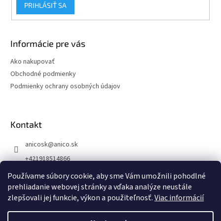
PRIHLÁSIŤ SA
Informácie pre vás
Ako nakupovať
Obchodné podmienky
Podmienky ochrany osobných údajov
Kontakt
anicosk
@
anico.sk
+421918514866
ANICO Slovakia
Používame súbory cookie, aby sme Vám umožnili pohodlné
prehliadanie webovej stránky a vďaka analýze neustále
anico_slovakia
zlepšovali jej funkcie, výkon a použiteľnosť.
Viac informácií