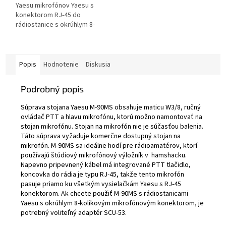
Yaesu mikrofónov Yaesu s
konektorom RJ-45 do
rádiostanice s okrúhlym 8-
kolíkovým konektorom pre
mikrofón. Napríklad M-90MS k
Yaesu FT-DX101 FT-DX10 a
FT-710.
Popis
Hodnotenie
Diskusia
Podrobný popis
Súprava stojana Yaesu M-90MS obsahuje maticu W3/8, ručný
ovládač PTT a hlavu mikrofónu, ktorú možno namontovať na
stojan mikrofónu. Stojan na mikrofón nie je súčasťou balenia.
Táto súprava vyžaduje komerčne dostupný stojan na
mikrofón. M-90MS sa ideálne hodí pre rádioamatérov, ktorí
používajú štúdiový mikrofónový výložník v hamshacku.
Napevno pripevnený kábel má integrované PTT tlačidlo,
koncovka do rádia je typu RJ-45, takže tento mikrofón
pasuje priamo ku všetkým vysielačkám Yaesu s RJ-45
konektorom. Ak chcete použiť M-90MS s rádiostanicami
Yaesu s okrúhlym 8-kolíkovým mikrofónovým konektorom, je
potrebný voliteľný adaptér SCU-53.