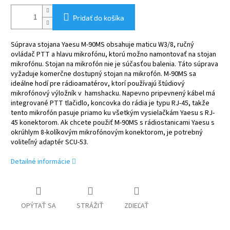
Pridať do košíka
Súprava stojana Yaesu M-90MS obsahuje maticu W3/8, ručný
ovládač PTT a hlavu mikrofónu, ktorú možno namontovať na stojan
mikrofónu. Stojan na mikrofón nie je súčasťou balenia. Táto súprava
vyžaduje komerčne dostupný stojan na mikrofón. M-90MS sa
ideálne hodí pre rádioamatérov, ktorí používajú štúdiový
mikrofónový výložník v hamshacku. Napevno pripevnený kábel má
integrované PTT tlačidlo, koncovka do rádia je typu RJ-45, takže
tento mikrofón pasuje priamo ku všetkým vysielačkám Yaesu s RJ-
45 konektorom. Ak chcete použiť M-90MS s rádiostanicami Yaesu s
okrúhlym 8-kolíkovým mikrofónovým konektorom, je potrebný
voliteľný adaptér SCU-53.
Detailné informácie
OPÝTAŤ SA
STRÁŽIŤ
ZDIEĽAŤ