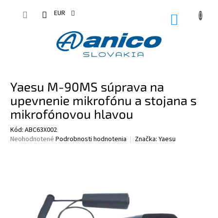
Prejsť
na
EUR
NÁKUPN
obsah
KOŠÍK
Yaesu M-90MS súprava na
upevnenie mikrofónu a stojana s
mikrofónovou hlavou
Kód:
ABC63X002
Priemerné
Neohodnotené
Podrobnosti hodnotenia
Značka:
Yaesu
hodnotenie
produktu
je
0,0
z
5
hviezdičiek.