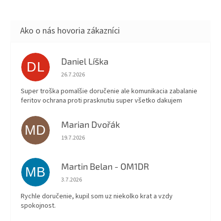
Daniel Líška
DL
Hodnotenie obchodu je 5 z 5 hviezdičiek.
26.7.2026
Super troška pomalšie doručenie ale komunikacia zabalanie
feritov ochrana proti prasknutiu super všetko dakujem
Marian Dvořák
MD
Hodnotenie obchodu je 5 z 5 hviezdičiek.
19.7.2026
Martin Belan - OM1DR
MB
Hodnotenie obchodu je 5 z 5 hviezdičiek.
3.7.2026
Rychle doručenie, kupil som uz niekolko krat a vzdy
spokojnost.