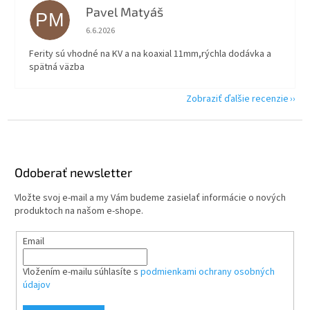
Pavel Matyáš
PM
Hodnotenie obchodu je 5 z 5 hviezdičiek.
6.6.2026
Ferity sú vhodné na KV a na koaxial 11mm,rýchla dodávka a
spätná väzba
Zobraziť ďalšie recenzie
Z
á
p
ä
Odoberať newsletter
t
Vložte svoj e-mail a my Vám budeme zasielať informácie o nových
i
produktoch na našom e-shope.
e
Email
Vložením e-mailu súhlasíte s
podmienkami ochrany osobných
údajov