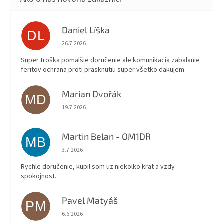
Daniel Líška
DL
Hodnotenie obchodu je 5 z 5 hviezdičiek.
26.7.2026
Super troška pomalšie doručenie ale komunikacia zabalanie
feritov ochrana proti prasknutiu super všetko dakujem
Marian Dvořák
MD
Hodnotenie obchodu je 5 z 5 hviezdičiek.
19.7.2026
Martin Belan - OM1DR
MB
Hodnotenie obchodu je 5 z 5 hviezdičiek.
3.7.2026
Rychle doručenie, kupil som uz niekolko krat a vzdy
spokojnost.
Pavel Matyáš
PM
Hodnotenie obchodu je 5 z 5 hviezdičiek.
6.6.2026