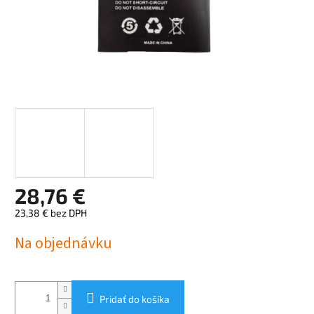
28,76 €
23,38 € bez DPH
Jednotková
Na objednávku
cena:
Pridať do košíka