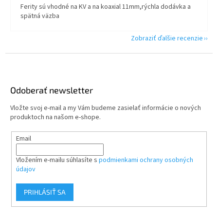
Ferity sú vhodné na KV a na koaxial 11mm,rýchla dodávka a
spätná väzba
Zobraziť ďalšie recenzie
Z
á
p
ä
Odoberať newsletter
t
Vložte svoj e-mail a my Vám budeme zasielať informácie o nových
i
produktoch na našom e-shope.
e
Email
Vložením e-mailu súhlasíte s
podmienkami ochrany osobných
údajov
PRIHLÁSIŤ SA