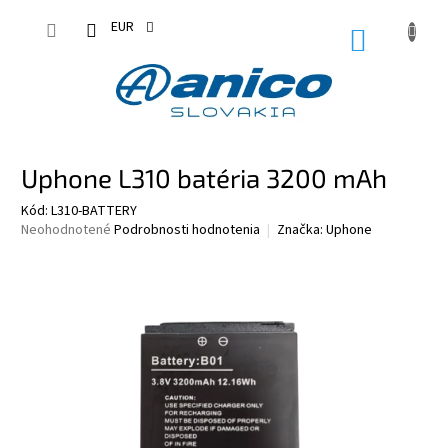
Prejsť
na
EUR
NÁKUPN
obsah
KOŠÍK
Uphone L310 batéria 3200 mAh
Kód:
L310-BATTERY
Priemerné
Neohodnotené
Podrobnosti hodnotenia
Značka:
Uphone
hodnotenie
produktu
je
0,0
z
5
hviezdičiek.