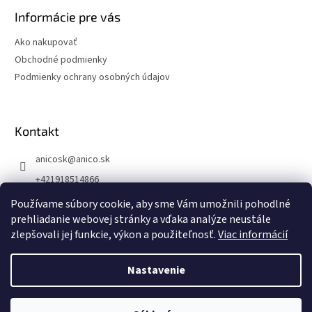
Informácie pre vás
Ako nakupovať
Obchodné podmienky
Podmienky ochrany osobných údajov
Kontakt
anicosk
@
anico.sk
+421918514866
ANICO Slovakia
Používame súbory cookie, aby sme Vám umožnili pohodlné
prehliadanie webovej stránky a vďaka analýze neustále
anico_slovakia
zlepšovali jej funkcie, výkon a použiteľnosť.
Viac informácií
Nastavenie
Vytvoril Shoptet
6.8.2026 DOVOLENKA
Kancelária zatvorená.
Objednávky prijímame cez eshop alebo