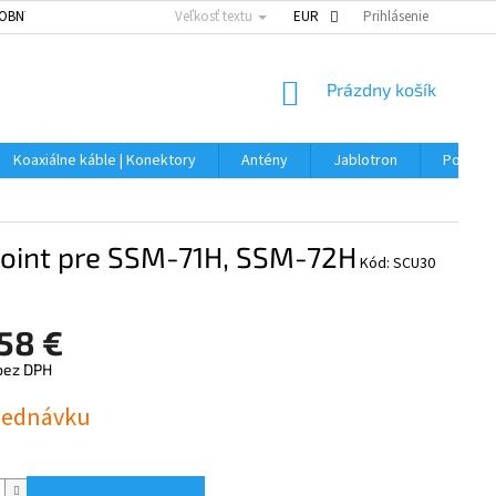
OBNÝCH ÚDAJOV
Veľkosť textu
EUR
Prihlásenie
NÁKUPNÝ
Prázdny košík
KOŠÍK
Koaxiálne káble | Konektory
Antény
Jablotron
Použitý
point pre SSM-71H, SSM-72H
Kód:
SCU30
,58 €
 bez DPH
ová
jednávku