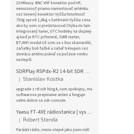
10 Mínusy: BNC VHF konektor pod HF,
nemoznosť priamo namontovať anténku
cez lomený konektor Vyššia hmotnosť
750g oproti 1,6kg s batériami Vyššia cena
ako by som si predstavoval Chýba mi tam
integrovaný tuner, UTC hodinky na displeji
aj keď je RTC prítomné, SWR meter,
BT,WiFi modul Už som sa s ňou skamarátil,
začiatky boli ťažké a zatiaľ trénujem cez
domácu anténu pokiaľ sa počasie vonku
nezlepší.
SDRPlay RSPdx-R2 14-bit SDR prijímač 1kHz-2GHz
Stanislav Kostka
|
Hodnotenie produktu je 5 z 5 hviezdičiek.
upgrade z rtl-sdr blog4, som spokojny, ma
softwarove prepinanie anten a funguje
velmi dobre so sdr-console.
Yaesu FT-4XE rádiostanica | vysielačka
Robert Stenda
|
Hodnotenie produktu je 5 z 5 hviezdičiek.
Parádní rádio, menu stejné jako jsem měl