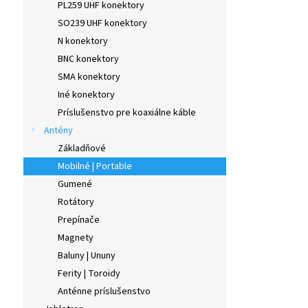
PL259 UHF konektory
SO239 UHF konektory
N konektory
BNC konektory
SMA konektory
Iné konektory
Príslušenstvo pre koaxiálne káble
Antény
Základňové
Mobilné | Portable
Gumené
Rotátory
Prepínače
Magnety
Baluny | Ununy
Ferity | Toroidy
Anténne príslušenstvo