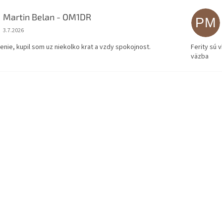
Martin Belan - OM1DR
PM
Hodnotenie obchodu je 5 z 5 hviezdičiek.
3.7.2026
enie, kupil som uz niekolko krat a vzdy spokojnost.
Ferity sú 
väzba