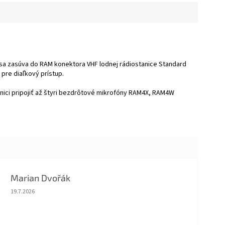
sa zasúva do RAM konektora VHF lodnej rádiostanice Standard
re diaľkový prístup.
ici pripojiť až štyri bezdrôtové mikrofóny RAM4X, RAM4W
Marian Dvořák
Hodnotenie obchodu je 5 z 5 hviezdičiek.
19.7.2026