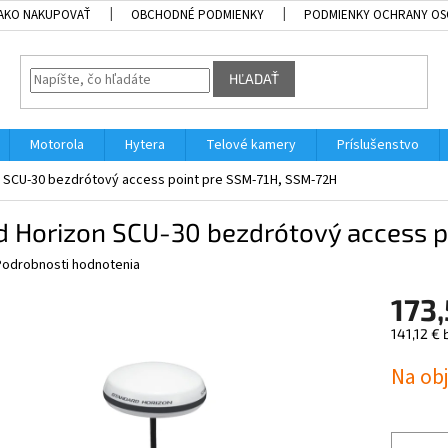
AKO NAKUPOVAŤ
OBCHODNÉ PODMIENKY
PODMIENKY OCHRANY OS
HĽADAŤ
Motorola
Hytera
Telové kamery
Príslušenstvo
 SCU-30 bezdrótový access point pre SSM-71H, SSM-72H
d Horizon SCU-30 bezdrótový access 
Podrobnosti hodnotenia
173
141,12 €
Jednotk
Na ob
cena: