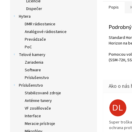
s adaptérom z
Licencie
SDD-14. Umožň
Popis
Dispečer
ovládanie všet
Hytera
„SPEAKER SEL
CONFIGURATIO
DMR rádiostanice
Podrobný
rádia Standard
Analógové rádiostanice
montážou. Plne
Standard Hor
Prevádzače
programovateľ
Horizon na b
umožňujú rých
PoC
ovládanie. Med
Pomocou voli
Telové kamery
patrí núdzové
(SSM-72H, SS
svetlo aktivov
Zariadenia
MOB (Man Over
Software
funkcie DSC vr
Príslušenstvo
signalizácie. 
bezdrôtového 
Príslušenstvo
SCU-30 je možn
Stabilizované zdroje
rádiostanici a
Anténne tunery
mikrofóny s d
DL
RAM4X (SSM-72
VF zosilňovače
Interface
Super troška
Meracie prístroje
ochrana prot
Mikrofóny