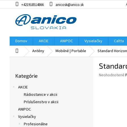
Prejsť
+421918514866
anicosk@anico.sk
na
obsah
Domov
AKCIE
ANIPOC
Vysielačky
Caltta
Domov
Antény
Mobilné | Portable
Standard Horizon
B
Standar
o
Preskočiť
č
Priemerné
Neohodnotené
Kategórie
kategórie
n
hodnotenie
ý
produktu
AKCIE
p
je
Rádiostanice v akcii
0,0
a
z
Príslušenstvo v akcii
n
5
e
ANIPOC
hviezdičiek.
l
Vysielačky
Profesionálne