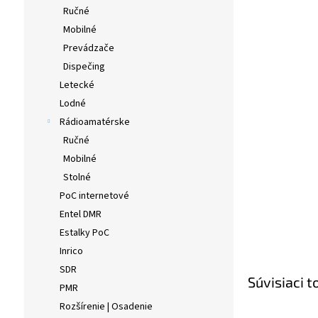
Ručné
Mobilné
Prevádzače
Dispečing
Letecké
Lodné
Rádioamatérske
Ručné
Mobilné
Stolné
PoC internetové
Entel DMR
Estalky PoC
Inrico
SDR
Súvisiaci t
PMR
Rozšírenie | Osadenie