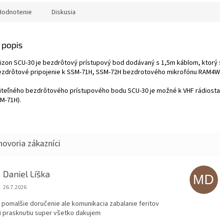
apaľovača cigariet
CPA/TCPA, MOB, GM, zobrazovanie
uje diaľkové
LAT/LON, SOG, COG, remote
Hodnotenie
Diskusia
kých funkcií (okrem
stanica, NOAA kanály, IPX8
ECT“ v MENU
N SETUP MENU) VHF
 popis
 Horizon s pevnou
 bodový displej a
izon SCU-30 je bezdrôtový prístupový bod dodávaný s 1,5m káblom, ktorý 
né klávesy
ezdrôtové pripojenie k SSM-71H, SSM-72H bezdrotového mikrofónu RAM4W p
le a jednoduché
zi ďalšie funkcie
teľného bezdrôtového prístupového bodu SCU-30 je možné k VHF rádiostan
 stroboskopické
M-71H).
ané vodou, funkcia
-Board) a všetky
átane núdzovej
Pomocou voliteľného
prístupového bodu
é pripojiť k VHF
ž štyri bezdrôtové
iaľkovým prístupom
Daniel Líška
MD
H).
Hodnotenie obchodu je 5 z 5 hviezdičiek.
26.7.2026
 pomalšie doručenie ale komunikacia zabalanie feritov
i prasknutiu super všetko dakujem