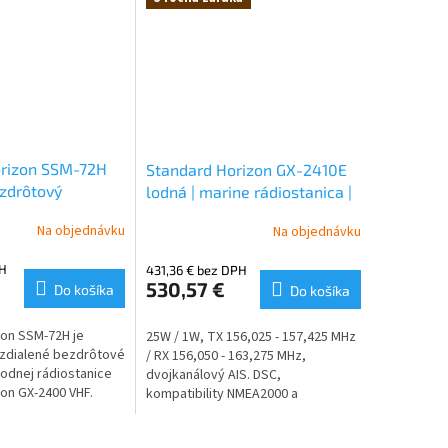
orizon SSM-72H
Standard Horizon GX-2410E
zdrôtový
lodná | marine rádiostanica |
dialeného
vysielačka
Na objednávku
Na objednávku
re GX-2400
PH
431,36 € bez DPH
530,57 €
Do košíka
Do košíka
zon SSM-72H je
25W / 1W, TX 156,025 - 157,425 MHz
vzdialené bezdrôtové
/ RX 156,050 - 163,275 MHz,
lodnej rádiostanice
dvojkanálový AIS. DSC,
on GX-2400 VHF.
kompatibility NMEA2000 a
liteľný bezdrôtový
NMEA0183, potlačenie hluku,
 (SCU-30). Dodáva sa
hlasový scrambler, 30W PA,