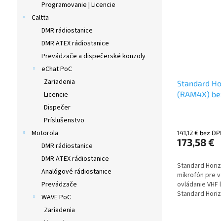
Programovanie | Licencie
Caltta
DMR rádiostanice
DMR ATEX rádiostanice
Prevádzače a dispečerské konzoly
eChat PoC
Zariadenia
Standard H
(RAM4X) be
Licencie
mikrofón vz
Dispečer
ovládania p
Príslušenstvo
Motorola
141,12 € bez D
173,58 €
DMR rádiostanice
DMR ATEX rádiostanice
Standard Hori
Analógové rádiostanice
mikrofón pre 
ovládanie VHF 
Prevádzače
Standard Horiz
WAVE PoC
Vyžaduje sa vo
Zariadenia
prístupový bod