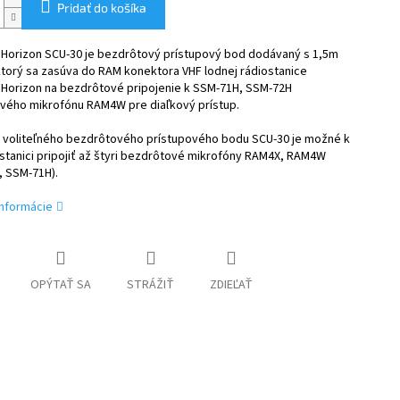
Pridať do košíka
 Horizon SCU-30 je bezdrôtový prístupový bod dodávaný s 1,5m
torý sa zasúva do RAM konektora VHF lodnej rádiostanice
 Horizon na bezdrôtové pripojenie k SSM-71H, SSM-72H
vého mikrofónu RAM4W pre diaľkový prístup.
voliteľného bezdrôtového prístupového bodu SCU-30 je možné k
stanici pripojiť až štyri bezdrôtové mikrofóny RAM4X, RAM4W
, SSM-71H).
informácie
OPÝTAŤ SA
STRÁŽIŤ
ZDIEĽAŤ