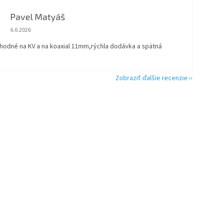
Pavel Matyáš
Hodnotenie obchodu je 5 z 5 hviezdičiek.
6.6.2026
vhodné na KV a na koaxial 11mm,rýchla dodávka a spätná
Zobraziť ďalšie recenzie