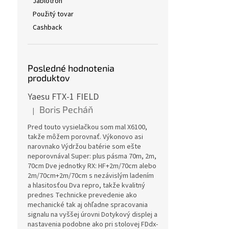
Jablotron
Použitý tovar
Cashback
Posledné hodnotenia
produktov
Yaesu FTX-1 FIELD
Boris Pecháň
|
Hodnotenie produktu je 5 z 5 hviezdičiek.
Pred touto vysielačkou som mal X6100,
takže môžem porovnať. Výkonovo asi
narovnako Výdržou batérie som ešte
neporovnával Super: plus pásma 70m, 2m,
70cm Dve jednotky RX: HF+2m/70cm alebo
2m/70cm+2m/70cm s nezávislým ladením
a hlasitosťou Dva repro, takže kvalitný
prednes Technicke prevedenie ako
mechanické tak aj ohľadne spracovania
signalu na vyššej úrovni Dotykový displej a
nastavenia podobne ako pri stolovej FDdx-