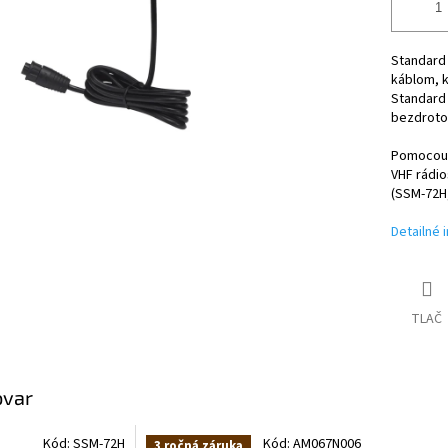
Standard
káblom, k
Standard
bezdroto
Pomocou 
VHF rádio
(SSM-72H
Detailné 
TLAČ
ovar
Kód:
SSM-72H
Kód:
AM067N006
3 ročná záruka