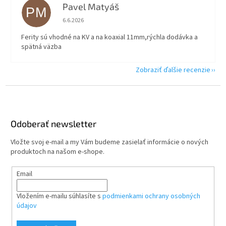
Pavel Matyáš
PM
Hodnotenie obchodu je 5 z 5 hviezdičiek.
6.6.2026
Ferity sú vhodné na KV a na koaxial 11mm,rýchla dodávka a
spätná väzba
Zobraziť ďalšie recenzie
Z
á
p
ä
Odoberať newsletter
t
Vložte svoj e-mail a my Vám budeme zasielať informácie o nových
i
produktoch na našom e-shope.
e
Email
Vložením e-mailu súhlasíte s
podmienkami ochrany osobných
údajov