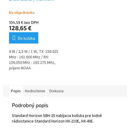
rádiostanica | vysielačka
Na objednávku
104,59 € bez DPH
128,65 €
Do košíka
6 W / 2,5 W / 1 W, TX: 156.025
MHz - 161.600 MHz / RX:
156.050 MHz - 163.275 MHz,
príjem NOAA
meteorologických kanálov,
vodotesnosť IPX7 (1 m / 30
minút), krok ladenia 25 kHz,
FM rozhlasový prijímač 65 -
Popis
Hodnotenie
Diskusia
108 MHz (krok ladenia 100
kHz), reproduktor 600
Podrobný popis
mW, vodou aktivované
núdzové svetlo.
Standard Horizon SBH-25 nabíjacia kolíska pre lodné
rádiostanice Standard Horizon HX-210E, HX-40E.
Obsah balenia:
rádiostanica,
Li-Ion batéria 1800 mAh,