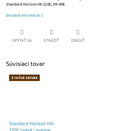
Standard Horizon HX-210E, HX-40E.
Detailné informácie
OPÝTAŤ SA
STRÁŽIŤ
ZDIEĽAŤ
Súvisiaci tovar
3 ročná záruka
Standard Horizon HX-
210E lodná | marine