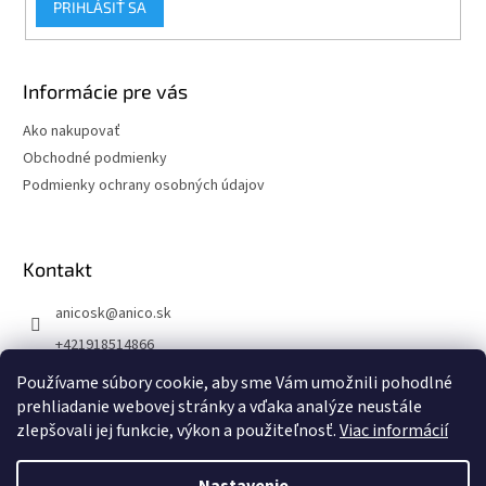
PRIHLÁSIŤ SA
Informácie pre vás
Ako nakupovať
Obchodné podmienky
Podmienky ochrany osobných údajov
Kontakt
anicosk
@
anico.sk
+421918514866
ANICO Slovakia
Používame súbory cookie, aby sme Vám umožnili pohodlné
prehliadanie webovej stránky a vďaka analýze neustále
anico_slovakia
zlepšovali jej funkcie, výkon a použiteľnosť.
Viac informácií