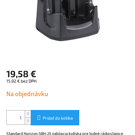
19,58 €
15,92 € bez DPH
Jednotková
Na objednávku
cena:
Pridať do košíka
Standard Horizon SBH-25 nabíjacia kolíska pre lodné rádiostanice