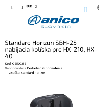
Prejsť
na
EUR
NÁKUPN
obsah
KOŠÍK
Standard Horizon SBH-25
nabíjacia kolíska pre HX-210, HX-
40
Kód:
Q9500259
Priemerné
Neohodnotené
Podrobnosti hodnotenia
hodnotenie
Značka:
Standard Horizon
produktu
je
0,0
z
5
hviezdičiek.