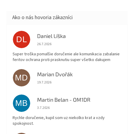
anténa, AC adaptér, DC kábel
do autozapaľovača, nabíjacia
kolíska, spona na opasok.
Daniel Líška
DL
Hodnotenie obchodu je 5 z 5 hviezdičiek.
26.7.2026
Super troška pomalšie doručenie ale komunikacia zabalanie
feritov ochrana proti prasknutiu super všetko dakujem
Marian Dvořák
MD
Hodnotenie obchodu je 5 z 5 hviezdičiek.
19.7.2026
Martin Belan - OM1DR
MB
Hodnotenie obchodu je 5 z 5 hviezdičiek.
3.7.2026
Rychle doručenie, kupil som uz niekolko krat a vzdy
spokojnost.