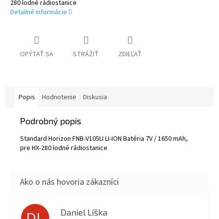
280 lodné rádiostanice
Detailné informácie
OPÝTAŤ SA
STRÁŽIŤ
ZDIEĽAŤ
Popis
Hodnotenie
Diskusia
Podrobný popis
Standard Horizon FNB-V105LI LI-ION Batéria 7V / 1650 mAh,
pre HX-280 lodné rádiostanice
Daniel Líška
DL