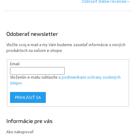
Zobraziť ďalšie recenzie
Z
á
p
ä
Odoberať newsletter
t
Vložte svoj e-mail a my Vám budeme zasielať informácie o nových
i
produktoch na našom e-shope.
e
Email
Vložením e-mailu súhlasíte s
podmienkami ochrany osobných
údajov
PRIHLÁSIŤ SA
Informácie pre vás
Ako nakupovať