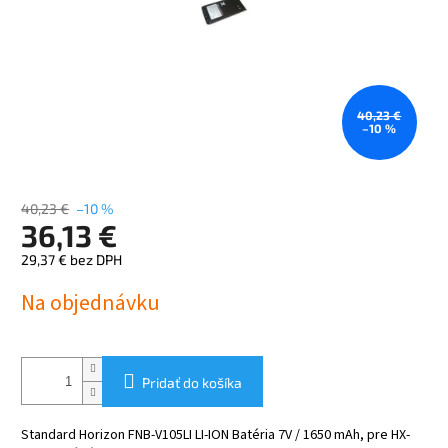
40,23 €
–10 %
40,23 €
–10 %
36,13 €
29,37 € bez DPH
Jednotková
Na objednávku
cena:
Pridať do košíka
Standard Horizon FNB-V105LI LI-ION Batéria 7V / 1650 mAh, pre HX-