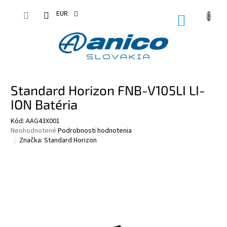
Prejsť
na
EUR
NÁKUPN
obsah
KOŠÍK
Standard Horizon FNB-V105LI LI-
ION Batéria
Kód:
AAG43X001
Priemerné
Neohodnotené
Podrobnosti hodnotenia
hodnotenie
Značka:
Standard Horizon
produktu
je
0,0
z
5
hviezdičiek.