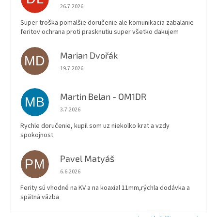
Hodnotenie obchodu je 5 z 5 hviezdičiek.
26.7.2026
Super troška pomalšie doručenie ale komunikacia zabalanie
feritov ochrana proti prasknutiu super všetko dakujem
Marian Dvořák
MD
Hodnotenie obchodu je 5 z 5 hviezdičiek.
19.7.2026
Martin Belan - OM1DR
MB
Hodnotenie obchodu je 5 z 5 hviezdičiek.
3.7.2026
Rychle doručenie, kupil som uz niekolko krat a vzdy
spokojnost.
Pavel Matyáš
PM
Hodnotenie obchodu je 5 z 5 hviezdičiek.
6.6.2026
Ferity sú vhodné na KV a na koaxial 11mm,rýchla dodávka a
spätná väzba