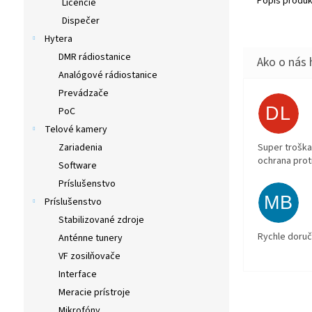
Popis produk
Licencie
Dispečer
Hytera
DMR rádiostanice
Analógové rádiostanice
Prevádzače
DL
PoC
Telové kamery
Zariadenia
Super troška
ochrana prot
Software
Príslušenstvo
MB
Príslušenstvo
Stabilizované zdroje
Rychle doruč
Anténne tunery
VF zosilňovače
Interface
Meracie prístroje
Mikrofóny