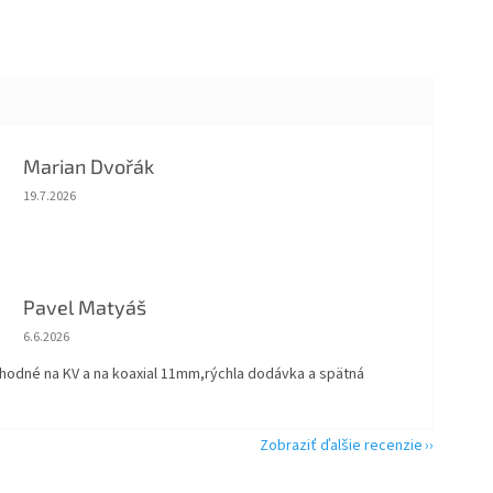
Marian Dvořák
Hodnotenie obchodu je 5 z 5 hviezdičiek.
19.7.2026
Pavel Matyáš
Hodnotenie obchodu je 5 z 5 hviezdičiek.
6.6.2026
vhodné na KV a na koaxial 11mm,rýchla dodávka a spätná
Zobraziť ďalšie recenzie