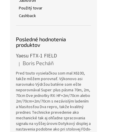
Jablotron
Použitý tovar
Cashback
Posledné hodnotenia
produktov
Yaesu FTX-1 FIELD
Boris Pecháň
|
Hodnotenie produktu je 5 z 5 hviezdičiek.
Pred touto vysielačkou som mal X6100,
takže môžem porovnať. Výkonovo asi
narovnako Výdržou batérie som ešte
neporovnával Super: plus pásma 70m, 2m,
70cm Dve jednotky RX: HF+2m/70cm alebo
2m/70cm+2m/70cm s nezávislým ladením
a hlasitosťou Dva repro, takže kvalitný
prednes Technicke prevedenie ako
mechanické tak aj ohľadne spracovania
signalu na vyššej úrovni Dotykový displej a
nastavenia podobne ako pri stolovej FDdx-