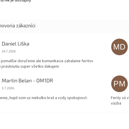
tu nie je dostupný
Daniel Líška
MD
Hodnotenie obchodu je 5 z 5 hviezdičiek.
26.7.2026
 pomalšie doručenie ale komunikacia zabalanie feritov
i prasknutiu super všetko dakujem
Martin Belan - OM1DR
PM
Hodnotenie obchodu je 5 z 5 hviezdičiek.
3.7.2026
enie, kupil som uz niekolko krat a vzdy spokojnost.
Ferity sú 
väzba