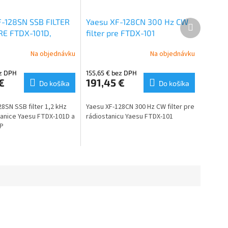
-128SN SSB FILTER
Yaesu XF-128CN 300 Hz CW
Ďalší
produkt
PRE FTDX-101D,
filter pre FTDX-101
1MP
Na objednávku
Na objednávku
ez DPH
155,65 € bez DPH
€
191,45 €
Do košíka
Do košíka
8SN SSB filter 1,2 kHz
Yaesu XF-128CN 300 Hz CW filter pre
tanice Yaesu FTDX-101D a
rádiostanicu Yaesu FTDX-101
MP