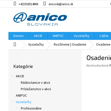
Prejsť
+421918514866
anicosk@anico.sk
na
obsah
Domov
AKCIE
ANIPOC
Vysielačky
Caltta
Domov
Vysielačky
Rozšírenie | Osadenie
Osadenie 
B
Osadenie
o
Preskočiť
č
Priemerné
Neohodnotené
Kategórie
kategórie
n
hodnotenie
ý
produktu
AKCIE
p
je
Rádiostanice v akcii
0,0
a
z
Príslušenstvo v akcii
n
5
e
ANIPOC
hviezdičiek.
l
Vysielačky
Profesionálne