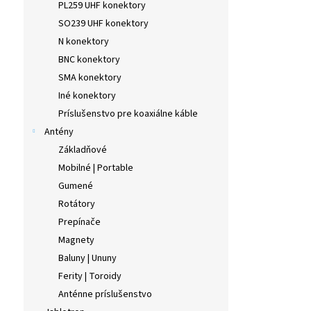
PL259 UHF konektory
SO239 UHF konektory
N konektory
BNC konektory
SMA konektory
Iné konektory
Príslušenstvo pre koaxiálne káble
Antény
Základňové
Mobilné | Portable
Gumené
Rotátory
Prepínače
Magnety
Baluny | Ununy
Ferity | Toroidy
Anténne príslušenstvo