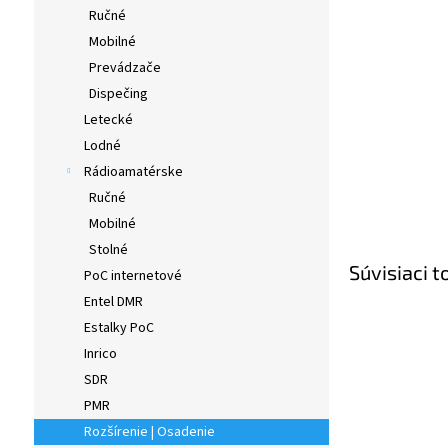
Ručné
Mobilné
Prevádzače
Dispečing
Letecké
Lodné
Rádioamatérske
Ručné
Mobilné
Stolné
Súvisiaci t
PoC internetové
Entel DMR
Estalky PoC
Inrico
SDR
PMR
Rozšírenie | Osadenie