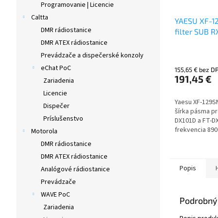
Programovanie | Licencie
Caltta
YAESU XF-12
DMR rádiostanice
filter SUB R
FTDX-101M
DMR ATEX rádiostanice
Prevádzače a dispečerské konzoly
eChat PoC
155,65 € bez D
191,45 €
Zariadenia
Licencie
Yaesu XF-129SN
Dispečer
šírka pásma pr
Príslušenstvo
DX101D a FT-D
frekvencia 890
Motorola
prijímače.
DMR rádiostanice
DMR ATEX rádiostanice
Popis
Analógové rádiostanice
Prevádzače
WAVE PoC
Podrobný
Zariadenia