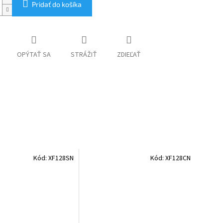
Pridať do košíka
OPÝTAŤ SA
STRÁŽIŤ
ZDIEĽAŤ
Kód:
XF128SN
Kód:
XF128CN