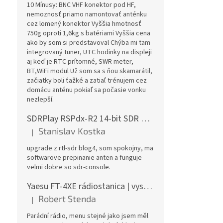
10 Mínusy: BNC VHF konektor pod HF,
nemoznosť priamo namontovať anténku
cez lomený konektor Vyššia hmotnosť
750g oproti 1,6kg s batériami Vyššia cena
ako by som si predstavoval Chýba mi tam
integrovaný tuner, UTC hodinky na displeji
aj keď je RTC prítomné, SWR meter,
BT,WiFi modul Už som sa s ňou skamarátil,
začiatky boli ťažké a zatiaľ trénujem cez
domácu anténu pokiaľ sa počasie vonku
nezlepší.
SDRPlay RSPdx-R2 14-bit SDR prijímač 1kHz-2GHz
Stanislav Kostka
|
Hodnotenie produktu je 5 z 5 hviezdičiek.
upgrade z rtl-sdr blog4, som spokojny, ma
softwarove prepinanie anten a funguje
velmi dobre so sdr-console.
Yaesu FT-4XE rádiostanica | vysielačka
Robert Stenda
|
Hodnotenie produktu je 5 z 5 hviezdičiek.
Parádní rádio, menu stejné jako jsem měl