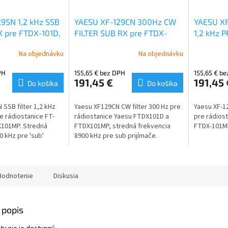
9SN 1,2 kHz SSB
YAESU XF-129CN 300Hz CW
YAESU XF
X pre FTDX-101D,
FILTER SUB RX pre FTDX-
1,2 kHz 
P
101D, FTDX-101MP
FTDX-10
Na objednávku
Na objednávku
PH
155,65 € bez DPH
155,65 € b
191,45 €
191,45 
Do košíka
Do košíka
 SSB filter 1,2 kHz
Yaesu XF129CN CW filter 300 Hz pre
Yaesu XF-12
e rádiostanice FT-
rádiostanice Yaesu FTDX101D a
pre rádios
X101MP. Stredná
FTDX101MP, stredná frekvencia
FTDX-101
0 kHz pre 'sub'
8900 kHz pre sub prijímače.
Hodnotenie
Diskusia
 popis