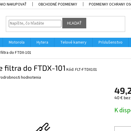
AKO NAKUPOVAŤ
OBCHODNÉ PODMIENKY
PODMIENKY OCHRANY OS
HĽADAŤ
Motorola
Hytera
Telové kamery
Príslušenstvo
filtra do FTDX-101
 filtra do FTDX-101
Kód:
FLT-FTDX101
Podrobnosti hodnotenia
49,
40 € bez
Jednotk
K disp
cena: