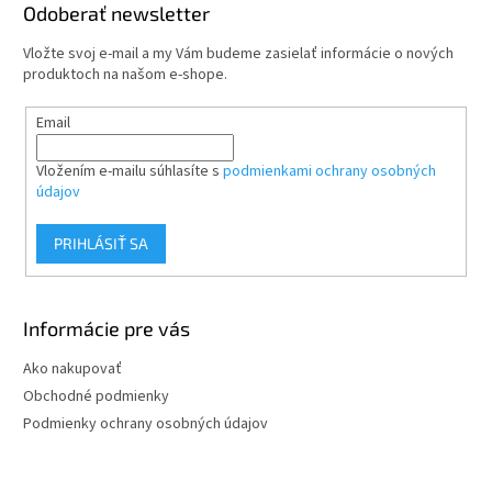
ä
Odoberať newsletter
t
Vložte svoj e-mail a my Vám budeme zasielať informácie o nových
i
produktoch na našom e-shope.
e
Email
Vložením e-mailu súhlasíte s
podmienkami ochrany osobných
údajov
PRIHLÁSIŤ SA
Informácie pre vás
Ako nakupovať
Obchodné podmienky
Podmienky ochrany osobných údajov