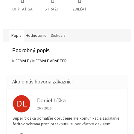
OPÝTAŤ SA
STRÁŽIŤ
ZDIEĽAŤ
Popis
Hodnotenie
Diskusia
Podrobný popis
N FEMALE / N FEMALE ADAPTÉR
Daniel Líška
DL
Hodnotenie obchodu je 5 z 5 hviezdičiek.
26.7.2026
Super troška pomalšie doručenie ale komunikacia zabalanie
feritov ochrana proti prasknutiu super všetko dakujem