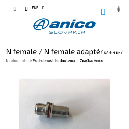
Prejsť
na
EUR
NÁKUPN
obsah
KOŠÍK
N female / N female adaptér
Kód:
N-KKY
Priemerné
Neohodnotené
Podrobnosti hodnotenia
Značka:
Anico
hodnotenie
produktu
je
0,0
z
5
hviezdičiek.