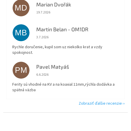
Marian Dvořák
MD
Hodnotenie obchodu je 5 z 5 hviezdičiek.
19.7.2026
Martin Belan - OM1DR
MB
Hodnotenie obchodu je 5 z 5 hviezdičiek.
3.7.2026
Rychle doručenie, kupil som uz niekolko krat a vzdy
spokojnost.
Pavel Matyáš
PM
Hodnotenie obchodu je 5 z 5 hviezdičiek.
6.6.2026
Ferity sú vhodné na KV a na koaxial 11mm,rýchla dodávka a
spätná väzba
Zobraziť ďalšie recenzie
Z
á
p