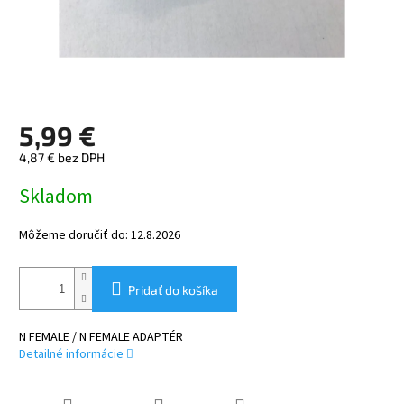
5,99 €
4,87 € bez DPH
Jednotková
Skladom
cena:
Môžeme doručiť do:
12.8.2026
Pridať do košíka
N FEMALE / N FEMALE ADAPTÉR
Detailné informácie