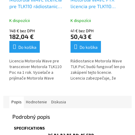
pre TLK110 rádiostanicu
licencia pre TLK110
na 1 rok
rádiostanicu na 3
mesiace
K dispozícii
K dispozícii
148 € bez DPH
41 € bez DPH
182,04 €
50,43 €
Do košíka
Do košíka
Licencia Motorola Wave pre
Rádiostanice Motorola Wave
transceiver Motorola TLK110
TLK PoC budú fungovať len po
Poc na 1 rok. Vysielače a
zakúpení tejto licencie.
prijímače Motorola Wave
Licencia zabezpečuje, že
TLK100 PoC budú fungovať
rádiostanica sa
iba pri zakúpení tejto licencie.
bezproblémovo pripojí k
Licencia zaisťuje
centrálnemu serveru
bezproblémové pripojenie k
prevádzkovanému
Popis
Hodnotenie
Diskusia
centrálnemu serveru
spoločnosťou Motorola cez
prevádzkovanému
internetovú sieť.
Podrobný popis
spoločnosťou Motorola cez
internetovú sieť.
SPECIFICATIONS