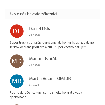
Daniel Líška
DL
Hodnotenie obchodu je 5 z 5 hviezdičiek.
26.7.2026
Super troška pomalšie doručenie ale komunikacia zabalanie
feritov ochrana proti prasknutiu super všetko dakujem
Marian Dvořák
MD
Hodnotenie obchodu je 5 z 5 hviezdičiek.
19.7.2026
Martin Belan - OM1DR
MB
Hodnotenie obchodu je 5 z 5 hviezdičiek.
3.7.2026
Rychle doručenie, kupil som uz niekolko krat a vzdy
spokojnost.