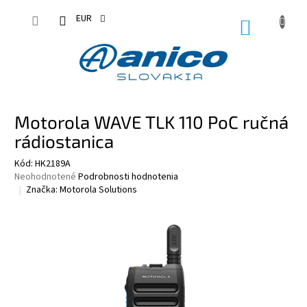
Prejsť
na
EUR
NÁKUPN
obsah
KOŠÍK
Motorola WAVE TLK 110 PoC ručná
rádiostanica
Kód:
HK2189A
Priemerné
Neohodnotené
Podrobnosti hodnotenia
hodnotenie
Značka:
Motorola Solutions
produktu
je
0,0
z
5
hviezdičiek.