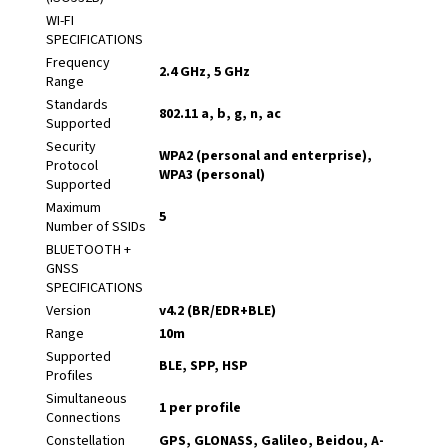
WI-FI
SPECIFICATIONS
Frequency
2.4 GHz, 5 GHz
Range
Standards
802.11 a, b, g, n, ac
Supported
Security
WPA2 (personal and enterprise),
Protocol
WPA3 (personal)
Supported
Maximum
5
Number of SSIDs
BLUETOOTH +
GNSS
SPECIFICATIONS
Version
v4.2 (BR/EDR+BLE)
Range
10m
Supported
BLE, SPP, HSP
Profiles
Simultaneous
1 per profile
Connections
Constellation
GPS, GLONASS, Galileo, Beidou, A-