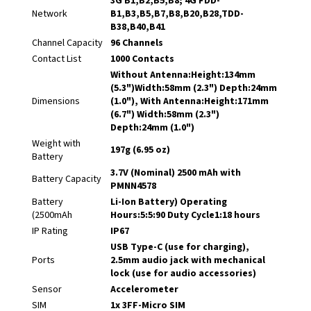
3G B1,B2,B5,B8; 4G FDD-
Network
B1,B3,B5,B7,B8,B20,B28,TDD-
B38,B40,B41
Channel Capacity
96 Channels
Contact List
1000 Contacts
Without Antenna:Height:134mm
(5.3")Width:58mm (2.3") Depth:24mm
Dimensions
(1.0"), With Antenna:Height:171mm
(6.7") Width:58mm (2.3")
Depth:24mm (1.0")
Weight with
197g (6.95 oz)
Battery
3.7V (Nominal) 2500 mAh with
Battery Capacity
PMNN4578
Battery
Li-Ion Battery) Operating
(2500mAh
Hours:5:5:90 Duty Cycle1:18 hours
IP Rating
IP67
USB Type-C (use for charging),
Ports
2.5mm audio jack with mechanical
lock (use for audio accessories)
Sensor
Accelerometer
SIM
1x 3FF-Micro SIM