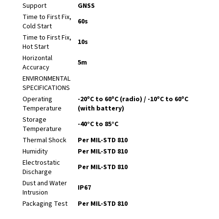
Support
GNSS
Time to First Fix,
60s
Cold Start
Time to First Fix,
10s
Hot Start
Horizontal
5m
Accuracy
ENVIRONMENTAL
SPECIFICATIONS
Operating
-20ºC to 60ºC (radio) / -10ºC to 60ºC
Temperature
(with battery)
Storage
-40°C to 85°C
Temperature
Thermal Shock
Per MIL-STD 810
Humidity
Per MIL-STD 810
Electrostatic
Per MIL-STD 810
Discharge
Dust and Water
IP67
Intrusion
Packaging Test
Per MIL-STD 810