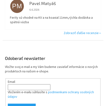
Pavel Matyáš
PM
Hodnotenie obchodu je 5 z 5 hviezdičiek.
6.6.2026
Ferity sú vhodné na KV a na koaxial 11mm,rýchla dodávka a
spätná väzba
Zobraziť ďalšie recenzie
Z
á
p
ä
Odoberať newsletter
t
Vložte svoj e-mail a my Vám budeme zasielať informácie o nových
i
produktoch na našom e-shope.
e
Email
Vložením e-mailu súhlasíte s
podmienkami ochrany osobných
údajov