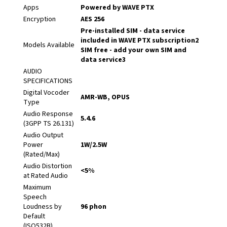
Apps
Powered by WAVE PTX
Encryption
AES 256
Pre-installed SIM - data service
included in WAVE PTX subscription2
Models Available
SIM free - add your own SIM and
data service3
AUDIO
SPECIFICATIONS
Digital Vocoder
AMR-WB, OPUS
Type
Audio Response
5.4.6
(3GPP TS 26.131)
Audio Output
Power
1W/2.5W
(Rated/Max)
Audio Distortion
<5%
at Rated Audio
Maximum
Speech
Loudness by
96 phon
Default
(ISO532B)