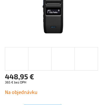
448,95 €
365 € bez DPH
Jednotková
Na objednávku
cena: