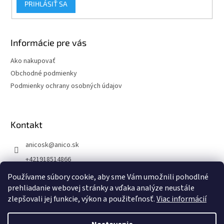
PRIHLÁSIŤ SA
Informácie pre vás
Ako nakupovať
Obchodné podmienky
Podmienky ochrany osobných údajov
Kontakt
anicosk
@
anico.sk
+421918514866
ANICO Slovakia
Používame súbory cookie, aby sme Vám umožnili pohodlné
prehliadanie webovej stránky a vďaka analýze neustále
anico_slovakia
zlepšovali jej funkcie, výkon a použiteľnosť.
Viac informácií