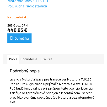
Motorola WAVE TLK 110
PoC ručná rádiostanica
Na objednávku
365 € bez DPH
448,95 €
Do košíka
Popis
Hodnotenie
Diskusia
Podrobný popis
Licencia Motorola Wave pre transceiver Motorola TLK110
Poc na 1 rok. Vysielače a prijímače Motorola Wave TLK100
PoC budú fungovať iba pri zakúpení tejto licencie. Licencia
zaisťuje bezproblémové pripojenie k centrálnemu serveru
prevádzkovanému spoločnosťou Motorola cez internetovú
sieť.