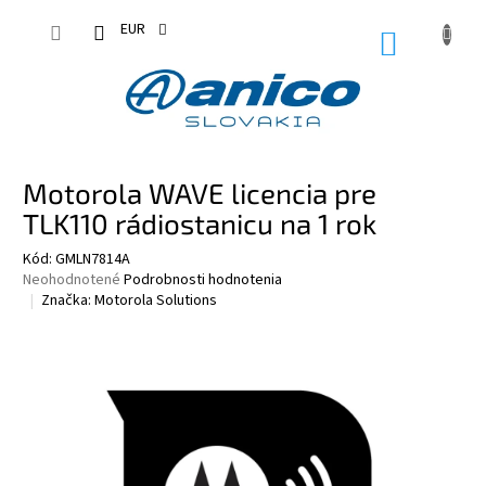
Prejsť
na
EUR
NÁKUPN
obsah
KOŠÍK
Motorola WAVE licencia pre
TLK110 rádiostanicu na 1 rok
Kód:
GMLN7814A
Priemerné
Neohodnotené
Podrobnosti hodnotenia
hodnotenie
Značka:
Motorola Solutions
produktu
je
0,0
z
5
hviezdičiek.