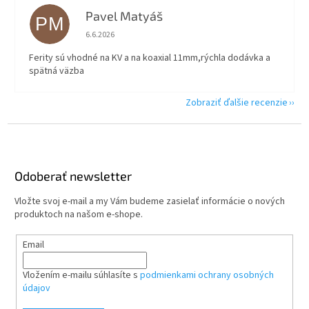
Pavel Matyáš
PM
Hodnotenie obchodu je 5 z 5 hviezdičiek.
6.6.2026
Ferity sú vhodné na KV a na koaxial 11mm,rýchla dodávka a
spätná väzba
Zobraziť ďalšie recenzie
Z
á
p
ä
Odoberať newsletter
t
Vložte svoj e-mail a my Vám budeme zasielať informácie o nových
i
produktoch na našom e-shope.
e
Email
Vložením e-mailu súhlasíte s
podmienkami ochrany osobných
údajov