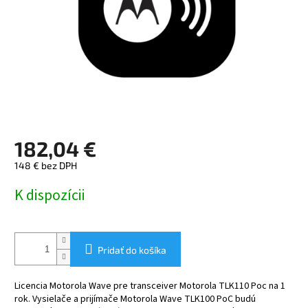
182,04 €
148 € bez DPH
Jednotková
K dispozícii
cena:
Pridať do košíka
Licencia Motorola Wave pre transceiver Motorola TLK110 Poc na 1
rok. Vysielače a prijímače Motorola Wave TLK100 PoC budú