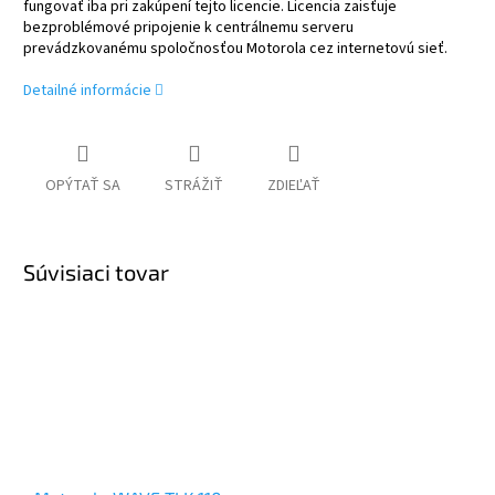
fungovať iba pri zakúpení tejto licencie. Licencia zaisťuje
bezproblémové pripojenie k centrálnemu serveru
prevádzkovanému spoločnosťou Motorola cez internetovú sieť.
Detailné informácie
OPÝTAŤ SA
STRÁŽIŤ
ZDIEĽAŤ
Súvisiaci tovar