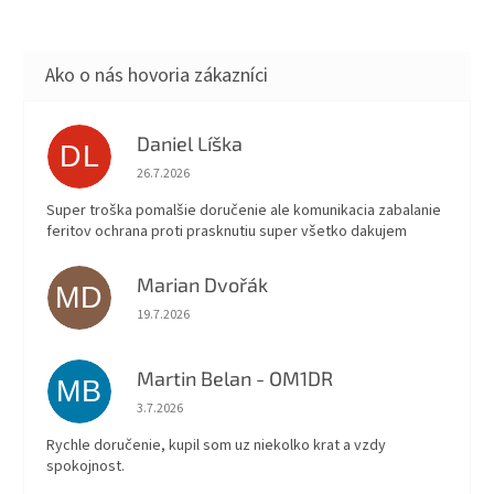
Daniel Líška
DL
Hodnotenie obchodu je 5 z 5 hviezdičiek.
26.7.2026
Super troška pomalšie doručenie ale komunikacia zabalanie
feritov ochrana proti prasknutiu super všetko dakujem
Marian Dvořák
MD
Hodnotenie obchodu je 5 z 5 hviezdičiek.
19.7.2026
Martin Belan - OM1DR
MB
Hodnotenie obchodu je 5 z 5 hviezdičiek.
3.7.2026
Rychle doručenie, kupil som uz niekolko krat a vzdy
spokojnost.