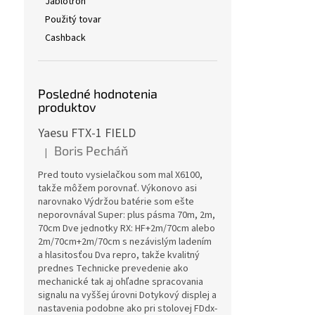
Jablotron
Použitý tovar
Cashback
Posledné hodnotenia
produktov
Yaesu FTX-1 FIELD
Boris Pecháň
|
Hodnotenie produktu je 5 z 5 hviezdičiek.
Pred touto vysielačkou som mal X6100,
takže môžem porovnať. Výkonovo asi
narovnako Výdržou batérie som ešte
neporovnával Super: plus pásma 70m, 2m,
70cm Dve jednotky RX: HF+2m/70cm alebo
2m/70cm+2m/70cm s nezávislým ladením
a hlasitosťou Dva repro, takže kvalitný
prednes Technicke prevedenie ako
mechanické tak aj ohľadne spracovania
signalu na vyššej úrovni Dotykový displej a
nastavenia podobne ako pri stolovej FDdx-