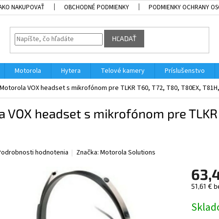
AKO NAKUPOVAŤ
OBCHODNÉ PODMIENKY
PODMIENKY OCHRANY OS
HĽADAŤ
Motorola
Hytera
Telové kamery
Príslušenstvo
Motorola VOX headset s mikrofónom pre TLKR T60, T72, T80, T80EX, T81H
a VOX headset s mikrofónom pre TLKR 
Podrobnosti hodnotenia
Značka:
Motorola Solutions
63,
51,61 € 
Jednotk
Skla
cena: