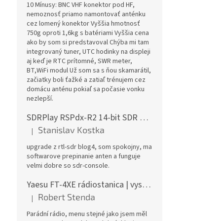
10 Mínusy: BNC VHF konektor pod HF,
nemoznosť priamo namontovať anténku
cez lomený konektor Vyššia hmotnosť
750g oproti 1,6kg s batériami Vyššia cena
ako by som si predstavoval Chýba mi tam
integrovaný tuner, UTC hodinky na displeji
aj keď je RTC prítomné, SWR meter,
BT,WiFi modul Už som sa s ňou skamarátil,
začiatky boli ťažké a zatiaľ trénujem cez
domácu anténu pokiaľ sa počasie vonku
nezlepší.
SDRPlay RSPdx-R2 14-bit SDR prijímač 1kHz-2GHz
Stanislav Kostka
|
Hodnotenie produktu je 5 z 5 hviezdičiek.
upgrade z rtl-sdr blog4, som spokojny, ma
softwarove prepinanie anten a funguje
velmi dobre so sdr-console.
Yaesu FT-4XE rádiostanica | vysielačka
Robert Stenda
|
Hodnotenie produktu je 5 z 5 hviezdičiek.
Parádní rádio, menu stejné jako jsem měl