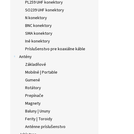
PL259 UHF konektory
SO239 UHF konektory
N konektory
BNC konektory
SMA konektory
Iné konektory
Príslušenstvo pre koaxiálne káble
Antény
Základňové
Mobilné | Portable
Gumené
Rotátory
Prepínače
Magnety
Baluny | Ununy
Ferity | Toroidy
Anténne príslušenstvo