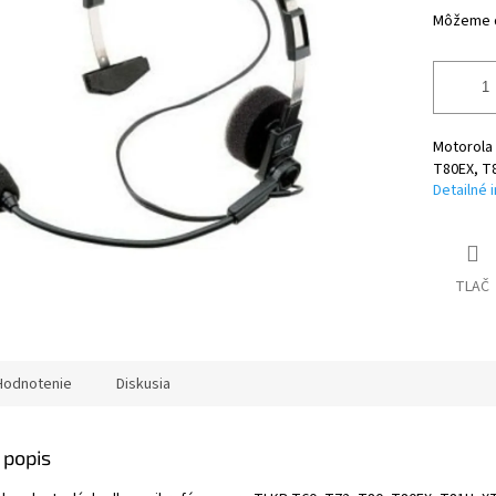
Môžeme d
Motorola
T80EX, T8
Detailné 
TLAČ
Hodnotenie
Diskusia
 popis