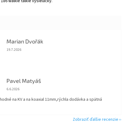
86 walkie talkie vysielačky.
Marian Dvořák
Hodnotenie obchodu je 5 z 5 hviezdičiek.
19.7.2026
Pavel Matyáš
Hodnotenie obchodu je 5 z 5 hviezdičiek.
6.6.2026
vhodné na KV a na koaxial 11mm,rýchla dodávka a spätná
Zobraziť ďalšie recenzie