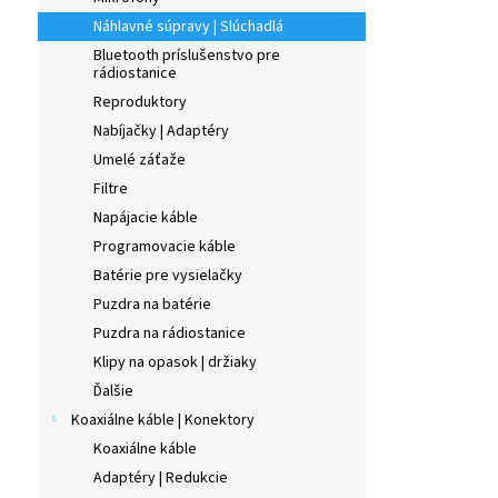
Náhlavné súpravy | Slúchadlá
Bluetooth príslušenstvo pre
rádiostanice
Reproduktory
Nabíjačky | Adaptéry
Umelé záťaže
Filtre
Napájacie káble
Programovacie káble
Batérie pre vysielačky
Puzdra na batérie
Puzdra na rádiostanice
Klipy na opasok | držiaky
Ďalšie
Koaxiálne káble | Konektory
Koaxiálne káble
Adaptéry | Redukcie