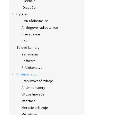
Licencie
Dispečer
Hytera
DMR rádiostanice
Analógové rádiostanice
Prevádzače
PoC
Telové kamery
Zariadenia
Software
Príslušenstvo
Príslušenstvo
Stabilizované zdroje
Anténne tunery
VF zosilňovače
Interface
Meracie prístroje
Mikrofóny