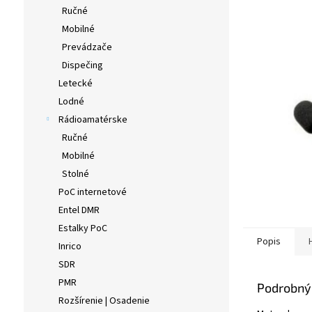
Ručné
Mobilné
Prevádzače
Dispečing
Letecké
Lodné
Rádioamatérske
Ručné
Mobilné
Stolné
PoC internetové
Entel DMR
Estalky PoC
Popis
Inrico
SDR
PMR
Podrobný
Rozšírenie | Osadenie