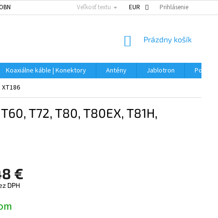
OBNÝCH ÚDAJOV
Veľkosť textu
EUR
Prihlásenie
NÁKUPNÝ
Prázdny košík
KOŠÍK
Koaxiálne káble | Konektory
Antény
Jablotron
Použitý
, XT186
T60, T72, T80, T80EX, T81H,
48 €
bez DPH
ová
dom