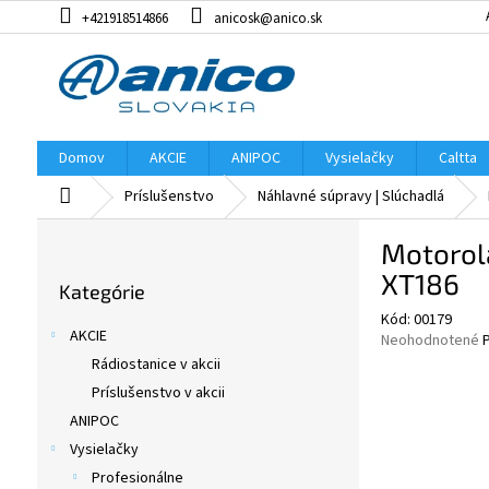
Prejsť
+421918514866
anicosk@anico.sk
na
obsah
Domov
AKCIE
ANIPOC
Vysielačky
Caltta
Domov
Príslušenstvo
Náhlavné súpravy | Slúchadlá
B
Motorol
o
Preskočiť
č
XT186
Kategórie
kategórie
n
Kód:
00179
ý
AKCIE
Priemerné
Neohodnotené
p
hodnotenie
Rádiostanice v akcii
a
produktu
Príslušenstvo v akcii
n
je
e
ANIPOC
0,0
z
l
Vysielačky
5
Profesionálne
hviezdičiek.