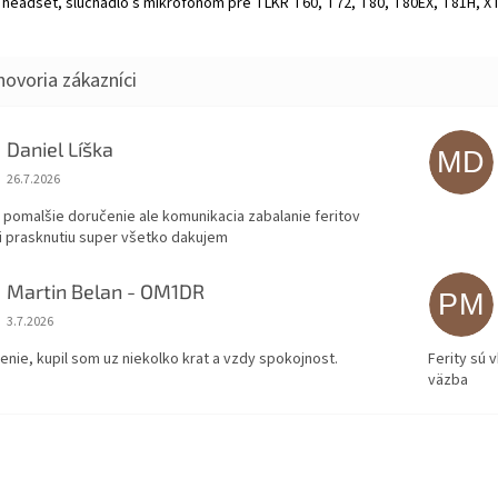
 headset, slúchadlo s mikrofónom pre TLKR T60, T72, T80, T80EX, T81H, XT1
Daniel Líška
MD
Hodnotenie obchodu je 5 z 5 hviezdičiek.
26.7.2026
 pomalšie doručenie ale komunikacia zabalanie feritov
i prasknutiu super všetko dakujem
Martin Belan - OM1DR
PM
Hodnotenie obchodu je 5 z 5 hviezdičiek.
3.7.2026
enie, kupil som uz niekolko krat a vzdy spokojnost.
Ferity sú 
väzba