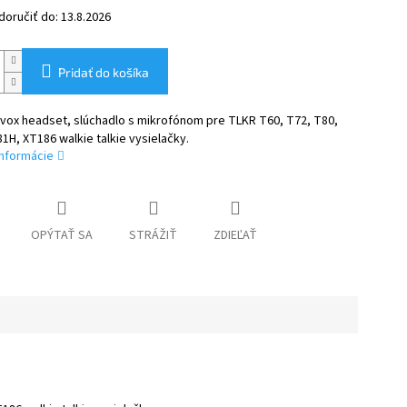
oručiť do:
13.8.2026
Pridať do košíka
 vox headset, slúchadlo s mikrofónom pre TLKR T60, T72, T80,
1H, XT186 walkie talkie vysielačky.
informácie
OPÝTAŤ SA
STRÁŽIŤ
ZDIEĽAŤ