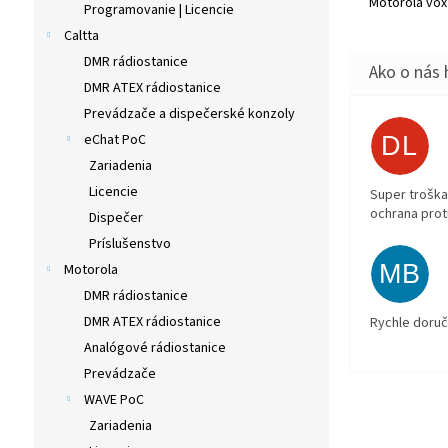
Motorola vox
Programovanie | Licencie
Caltta
DMR rádiostanice
DMR ATEX rádiostanice
Prevádzače a dispečerské konzoly
eChat PoC
DL
Zariadenia
Licencie
Super troška
ochrana prot
Dispečer
Príslušenstvo
MB
Motorola
DMR rádiostanice
DMR ATEX rádiostanice
Rychle doruč
Analógové rádiostanice
Prevádzače
WAVE PoC
Zariadenia