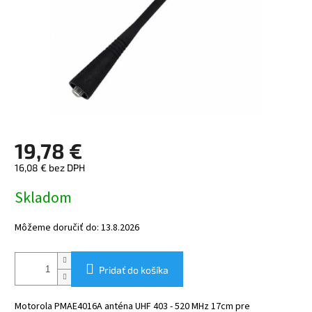
19,78 €
16,08 € bez DPH
Jednotková
Skladom
cena:
Môžeme doručiť do:
13.8.2026
Pridať do košíka
Motorola PMAE4016A anténa UHF 403 - 520 MHz 17cm pre