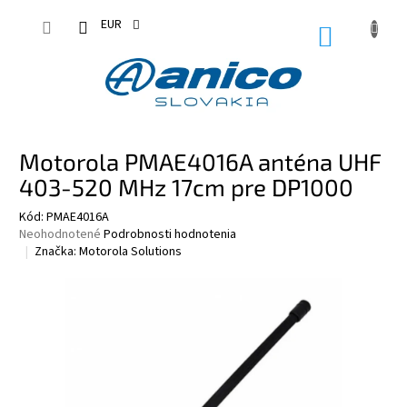
Prejsť
na
EUR
NÁKUPN
obsah
KOŠÍK
Motorola PMAE4016A anténa UHF
403-520 MHz 17cm pre DP1000
Kód:
PMAE4016A
Priemerné
Neohodnotené
Podrobnosti hodnotenia
hodnotenie
Značka:
Motorola Solutions
produktu
je
0,0
z
5
hviezdičiek.