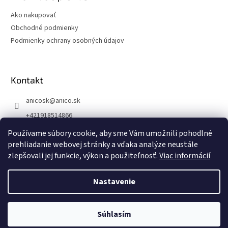
Ako nakupovať
Obchodné podmienky
Podmienky ochrany osobných údajov
Kontakt
anicosk
@
anico.sk
+421918514866
ANICO Slovakia
Používame súbory cookie, aby sme Vám umožnili pohodlné
prehliadanie webovej stránky a vďaka analýze neustále
anico_slovakia
zlepšovali jej funkcie, výkon a použiteľnosť.
Viac informácií
Nastavenie
Vytvoril Shoptet
6.8.2026 DOVOLENKA
Kancelária zatvorená.
Objednávky prijímame cez eshop alebo
Copyright 2026
ANICO Slovakia
. Všetky práva vyhradené.
Súhlasím
mailom.