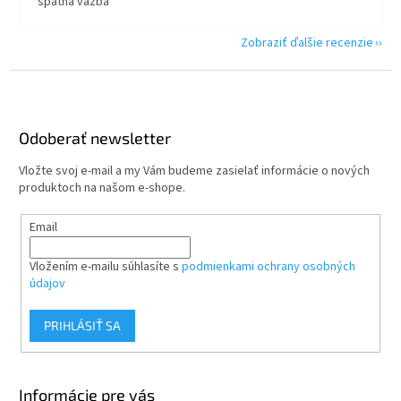
spätná väzba
Zobraziť ďalšie recenzie
Z
á
p
ä
Odoberať newsletter
t
Vložte svoj e-mail a my Vám budeme zasielať informácie o nových
i
produktoch na našom e-shope.
e
Email
Vložením e-mailu súhlasíte s
podmienkami ochrany osobných
údajov
PRIHLÁSIŤ SA
Informácie pre vás