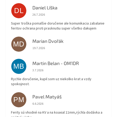
Daniel Líška
DL
Hodnotenie obchodu je 5 z 5 hviezdičiek.
26.7.2026
Super troška pomalšie doručenie ale komunikacia zabalanie
feritov ochrana proti prasknutiu super všetko dakujem
Marian Dvořák
MD
Hodnotenie obchodu je 5 z 5 hviezdičiek.
19.7.2026
Martin Belan - OM1DR
MB
Hodnotenie obchodu je 5 z 5 hviezdičiek.
3.7.2026
Rychle doručenie, kupil som uz niekolko krat a vzdy
spokojnost.
Pavel Matyáš
PM
Hodnotenie obchodu je 5 z 5 hviezdičiek.
6.6.2026
Ferity sú vhodné na KV a na koaxial 11mm,rýchla dodávka a