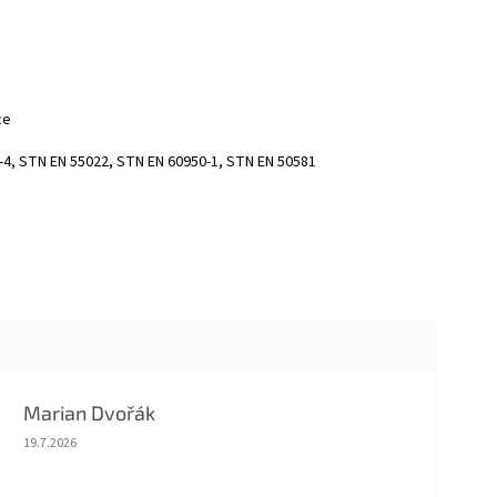
ce
-4, STN EN 55022, STN EN 60950-1, STN EN 50581
Marian Dvořák
Hodnotenie obchodu je 5 z 5 hviezdičiek.
19.7.2026