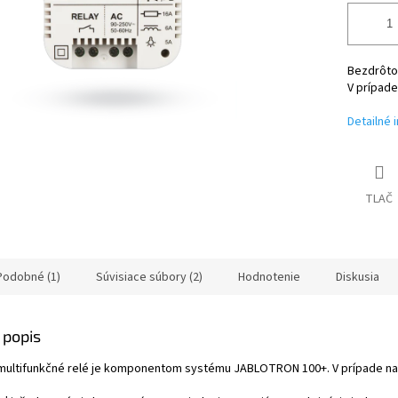
Bezdrôto
V prípade
Detailné 
TLAČ
Podobné (1)
Súvisiace súbory (2)
Hodnotenie
Diskusia
 popis
ultifunkčné relé je komponentom systému JABLOTRON 100+. V prípade nauč