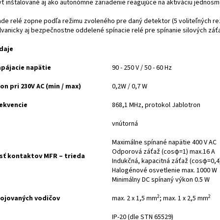
ť inštalované aj ako autonómne zariadenie reagujúce na aktiváciu jednos
de relé zopne podľa režimu zvoleného pre daný detektor (5 voliteľných rež
vanicky aj bezpečnostne oddelené spínacie relé pre spínanie silových záťaž
daje
pájacie napätie
90 - 250 V / 50 - 60 Hz
on pri 230V AC (min / max)
0,2W / 0,7 W
ekvencie
868,1 MHz, protokol Jablotron
vnútorná
Maximálne spínané napätie 400 V AC
Odporová záťaž (cosφ=1) max.16 A
sť kontaktov MFR – trieda
Indukčná, kapacitná záťaž (cosφ=0,4)
Halogénové osvetlenie max. 1000 W
Minimálny DC spínaný výkon 0.5 W
2
2
pojovaných vodičov
max. 2 x 1,5 mm
; max. 1 x 2,5 mm
IP-20 (dle STN 65529)