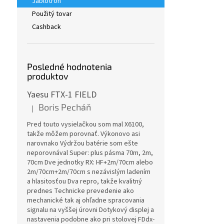
Jablotron
Použitý tovar
Cashback
Posledné hodnotenia
produktov
Yaesu FTX-1 FIELD
Boris Pecháň
|
Hodnotenie produktu je 5 z 5 hviezdičiek.
Pred touto vysielačkou som mal X6100,
takže môžem porovnať. Výkonovo asi
narovnako Výdržou batérie som ešte
neporovnával Super: plus pásma 70m, 2m,
70cm Dve jednotky RX: HF+2m/70cm alebo
2m/70cm+2m/70cm s nezávislým ladením
a hlasitosťou Dva repro, takže kvalitný
prednes Technicke prevedenie ako
mechanické tak aj ohľadne spracovania
signalu na vyššej úrovni Dotykový displej a
nastavenia podobne ako pri stolovej FDdx-