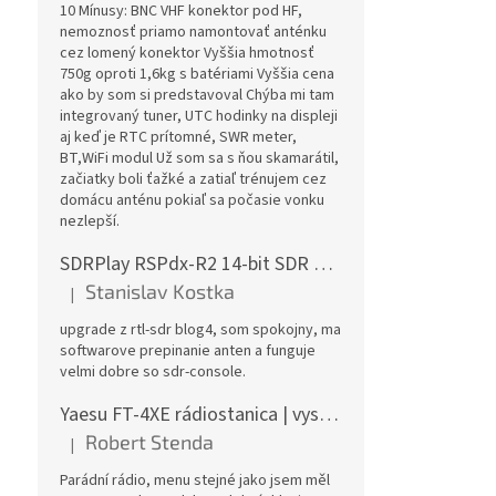
10 Mínusy: BNC VHF konektor pod HF,
nemoznosť priamo namontovať anténku
cez lomený konektor Vyššia hmotnosť
750g oproti 1,6kg s batériami Vyššia cena
ako by som si predstavoval Chýba mi tam
integrovaný tuner, UTC hodinky na displeji
aj keď je RTC prítomné, SWR meter,
BT,WiFi modul Už som sa s ňou skamarátil,
začiatky boli ťažké a zatiaľ trénujem cez
domácu anténu pokiaľ sa počasie vonku
nezlepší.
SDRPlay RSPdx-R2 14-bit SDR prijímač 1kHz-2GHz
Stanislav Kostka
|
Hodnotenie produktu je 5 z 5 hviezdičiek.
upgrade z rtl-sdr blog4, som spokojny, ma
softwarove prepinanie anten a funguje
velmi dobre so sdr-console.
Yaesu FT-4XE rádiostanica | vysielačka
Robert Stenda
|
Hodnotenie produktu je 5 z 5 hviezdičiek.
Parádní rádio, menu stejné jako jsem měl