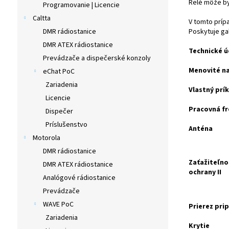
Relé môže by
Programovanie | Licencie
Caltta
V tomto prípa
DMR rádiostanice
Poskytuje gal
DMR ATEX rádiostanice
Technické ú
Prevádzače a dispečerské konzoly
Menovité na
eChat PoC
Zariadenia
Vlastný prík
Licencie
Pracovná fr
Dispečer
Príslušenstvo
Anténa
Motorola
DMR rádiostanice
Zaťažiteľno
DMR ATEX rádiostanice
ochrany II
Analógové rádiostanice
Prevádzače
WAVE PoC
Prierez pri
Zariadenia
Krytie