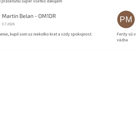
i prasknutiu super všetko dakujem
Martin Belan - OM1DR
PM
Hodnotenie obchodu je 5 z 5 hviezdičiek.
3.7.2026
enie, kupil som uz niekolko krat a vzdy spokojnost.
Ferity sú 
väzba