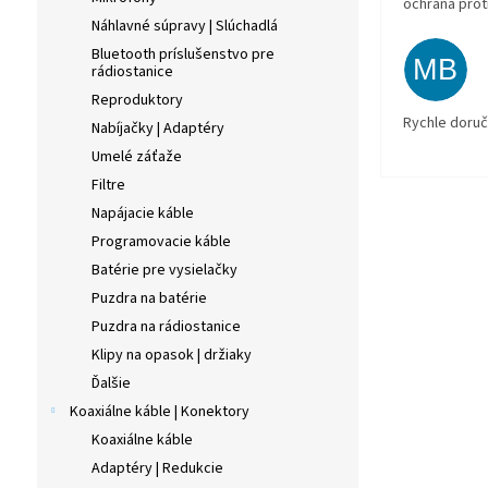
ochrana prot
Náhlavné súpravy | Slúchadlá
Bluetooth príslušenstvo pre
MB
rádiostanice
Reproduktory
Rychle doruč
Nabíjačky | Adaptéry
Umelé záťaže
Filtre
Napájacie káble
Programovacie káble
Batérie pre vysielačky
Puzdra na batérie
Puzdra na rádiostanice
Klipy na opasok | držiaky
Ďalšie
Koaxiálne káble | Konektory
Koaxiálne káble
Adaptéry | Redukcie