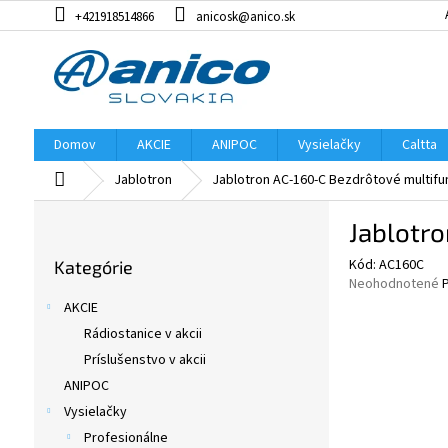
Prejsť
+421918514866
anicosk@anico.sk
na
obsah
Domov
AKCIE
ANIPOC
Vysielačky
Caltta
Domov
Jablotron
Jablotron AC-160-C Bezdrôtové multifu
B
Jablotro
o
Preskočiť
č
Kód:
AC160C
Kategórie
kategórie
n
Priemerné
Neohodnotené
ý
hodnotenie
AKCIE
p
produktu
Rádiostanice v akcii
je
a
0,0
Príslušenstvo v akcii
n
z
e
ANIPOC
5
l
Vysielačky
hviezdičiek.
Profesionálne