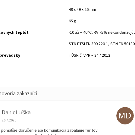
49 x 49 x 26 mm
65 g
covných teplôt
-10 až + 40°C, RV 75% nekondenzujú
STN ETSI EN 300 220-1, STN EN 50130
prevádzky
TÚSR č. VPR – 34 / 2012
Daniel Líška
MD
Hodnotenie obchodu je 5 z 5 hviezdičiek.
26.7.2026
 pomalšie doručenie ale komunikacia zabalanie feritov