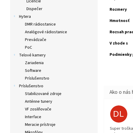
Licencie
Dispečer
Rozmery
Hytera
Hmotnosť
DMR rádiostanice
Analógové rádiostanice
Rozsah pra
Prevádzače
V zhode s
PoC
Podmienky 
Telové kamery
Zariadenia
Software
Príslušenstvo
Príslušenstvo
Stabilizované zdroje
Anténne tunery
VF zosilňovače
DL
Interface
Meracie prístroje
Super troška
Mikrofóny