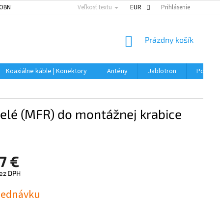
OBNÝCH ÚDAJOV
Veľkosť textu
EUR
Prihlásenie
NÁKUPNÝ
Prázdny košík
KOŠÍK
Koaxiálne káble | Konektory
Antény
Jablotron
Použitý
elé (MFR) do montážnej krabice
7 €
bez DPH
ová
jednávku