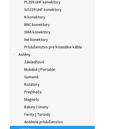
PL259 UHF konektory
SO239 UHF konektory
N konektory
BNC konektory
SMA konektory
Iné konektory
Príslušenstvo pre koaxiálne káble
Antény
Základňové
Mobilné | Portable
Gumené
Rotátory
Prepínače
Magnety
Baluny | Ununy
Ferity | Toroidy
Anténne príslušenstvo