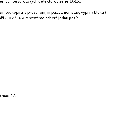
merných bezdrôtových detektorov série JA-15x.
imov: kopíruj s presahom, impulz, zmeň stav, vypni a blokuj).
í 230 V / 16 A. V systéme zaberá jednu pozíciu.
 max. 8 A