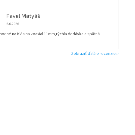
Pavel Matyáš
Hodnotenie obchodu je 5 z 5 hviezdičiek.
6.6.2026
vhodné na KV a na koaxial 11mm,rýchla dodávka a spätná
Zobraziť ďalšie recenzie