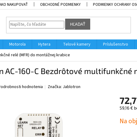
AKO NAKUPOVAŤ
OBCHODNÉ PODMIENKY
PODMIENKY OCHRANY OS
HĽADAŤ
Motorola
Hytera
Telové kamery
Príslušenstvo
nkčné relé (MFR) do montážnej krabice
n AC-160-C Bezdrôtové multifunkčné r
Podrobnosti hodnotenia
Značka:
Jablotron
72,7
59,16 € 
Jednotk
Na ob
cena: