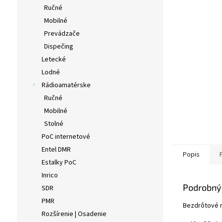
Ručné
Mobilné
Prevádzače
Dispečing
Letecké
Lodné
Rádioamatérske
Ručné
Mobilné
Stolné
PoC internetové
Entel DMR
Popis
Estalky PoC
Inrico
Podrobný
SDR
PMR
Bezdrôtové m
Rozšírenie | Osadenie