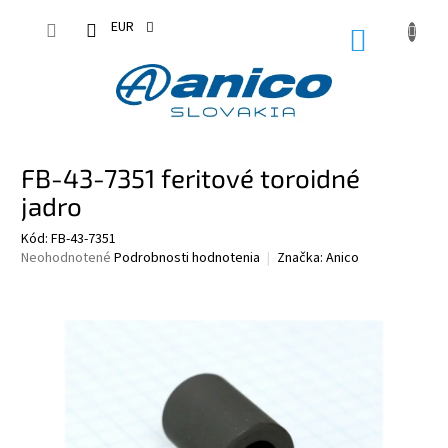
Prejsť
na
EUR
NÁKUPN
obsah
KOŠÍK
FB-43-7351 feritové toroidné
jadro
Kód:
FB-43-7351
Priemerné
Neohodnotené
Podrobnosti hodnotenia
Značka:
Anico
hodnotenie
produktu
je
0,0
z
5
hviezdičiek.