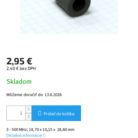
2,95 €
2,40 € bez DPH
Jednotková
Skladom
cena:
Môžeme doručiť do:
13.8.2026
Pridať do košíka
5 - 500 MHz; 18,70 x
10,15 x
28,60 mm
Detailné informácie