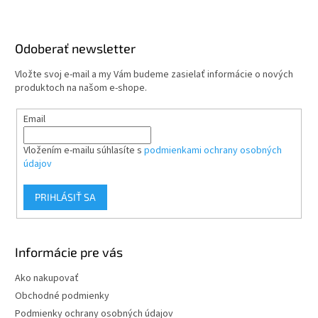
Z
á
p
ä
Odoberať newsletter
t
Vložte svoj e-mail a my Vám budeme zasielať informácie o nových
i
produktoch na našom e-shope.
e
Email
Vložením e-mailu súhlasíte s
podmienkami ochrany osobných
údajov
PRIHLÁSIŤ SA
Informácie pre vás
Ako nakupovať
Obchodné podmienky
Podmienky ochrany osobných údajov