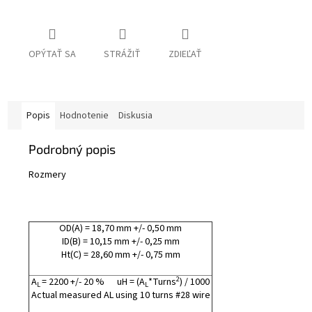
OPÝTAŤ SA
STRÁŽIŤ
ZDIEĽAŤ
Popis
Hodnotenie
Diskusia
Podrobný popis
Rozmery
OD(A) = 18,70 mm +/- 0,50 mm
ID(B) = 10,15 mm +/- 0,25 mm
Ht(C) = 28,60 mm +/- 0,75 mm
2
A
= 2200 +/- 20 % uH = (A
*Turns
) / 1000
L
L
Actual measured AL using 10 turns #28 wire