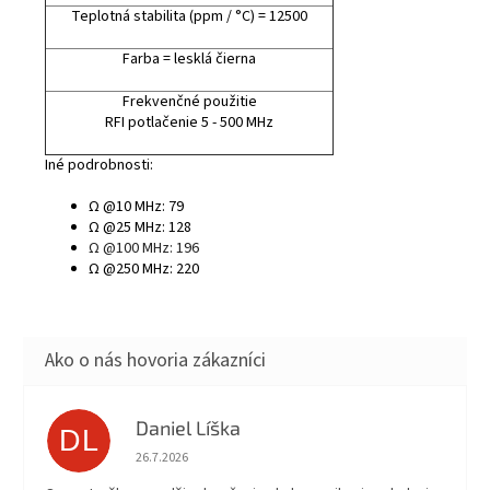
Teplotná stabilita (ppm / °C) = 12500
Farba = lesklá čierna
Frekvenčné použitie
RFI potlačenie 5 - 500 MHz
Iné podrobnosti:
Ω @10 MHz: 79
Ω @25 MHz: 128
Ω @100 MHz: 196
Ω @250 MHz: 220
Daniel Líška
DL
Hodnotenie obchodu je 5 z 5 hviezdičiek.
26.7.2026