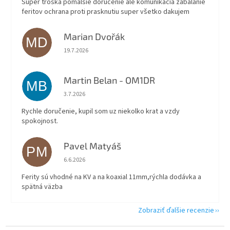
Super troška pomalšie doručenie ale komunikacia zabalanie
feritov ochrana proti prasknutiu super všetko dakujem
Marian Dvořák
MD
Hodnotenie obchodu je 5 z 5 hviezdičiek.
19.7.2026
Martin Belan - OM1DR
MB
Hodnotenie obchodu je 5 z 5 hviezdičiek.
3.7.2026
Rychle doručenie, kupil som uz niekolko krat a vzdy
spokojnost.
Pavel Matyáš
PM
Hodnotenie obchodu je 5 z 5 hviezdičiek.
6.6.2026
Ferity sú vhodné na KV a na koaxial 11mm,rýchla dodávka a
spätná väzba
Zobraziť ďalšie recenzie