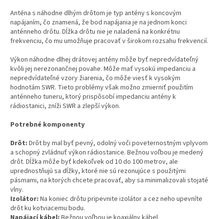
Anténa s náhodne dlhým drôtom je typ antény s koncovým
napájaním, čo znamená, že bod napájania je na jednom konci
anténneho drôtu. Dĺžka drôtu nie je naladená na konkrétnu
frekvenciu, čo mu umožňuje pracovať v širokom rozsahu frekvencií.
Výkon náhodne dlhej drátovej antény môže byť nepredvídateľný
kvôli jej nerezonančnej povahe. Môže mať vysokú impedanciu a
nepredvídateľné vzory žiarenia, čo môže viesť k vysokým
hodnotám SWR. Tieto problémy však možno zmierniť použitím
anténneho tuneru, ktorý prispôsobí impedanciu antény k
rádiostanici, zníži SWR a zlepší výkon.
Potrebné komponenty
Drôt:
Drôt by mal byť pevný, odolný voči poveternostným vplyvom
a schopný zvládnuť výkon rádiostanice. Bežnou voľbou je medený
drôt. Dĺžka môže byť kdekoľvek od 10 do 100 metrov, ale
uprednostňujú sa dĺžky, ktoré nie sú rezonujúce s použitými
pásmami, na ktorých chcete pracovať, aby sa minimalizovali stojaté
vlny.
Izolátor:
Na koniec drôtu pripevnite izolátor a cez neho upevníte
drôt ku kotviacemu bodu.
Napájací kábel:
Bežnou voľbou je koaxiálny kábel.