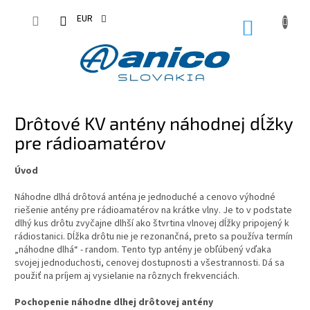
Prejsť
na
EUR
NÁKUPN
obsah
KOŠÍK
Drôtové KV antény náhodnej dĺžky
pre rádioamatérov
Úvod
Náhodne dlhá drôtová anténa je jednoduché a cenovo výhodné
riešenie antény pre rádioamatérov na krátke vlny. Je to v podstate
dlhý kus drôtu zvyčajne dlhší ako štvrtina vlnovej dĺžky pripojený k
rádiostanici. Dĺžka drôtu nie je rezonančná, preto sa používa termín
„náhodne dlhá“ - random. Tento typ antény je obľúbený vďaka
svojej jednoduchosti, cenovej dostupnosti a všestrannosti. Dá sa
použiť na príjem aj vysielanie na rôznych frekvenciách.
Pochopenie náhodne dlhej drôtovej antény