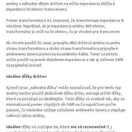
antény s náhodne dlhým drôtom na nižšiu impedanciu bližšiu k
impedancii 50 ohmov transceivera.
Pomer transformátora 9:1 znamená, že transformuje impedanciu 9-
násobne. Napríklad, ak je impedancia antény 450 ohmov,
transformátor ju zníži na 50 ohmov, čo je vhodné pre transceiver.
Ak chcete použiť 9:1 unun, pripojíte dlhú drôtovú anténu na jednu
stranu transformátora a druhú stranu transformátora pripojíte k
anténnemu tuneru pomocou koaxiálneho kábla. Tuner sa potom
môže použiť na jemné doladenie impedancie a tak aj zníženie SWR
na prijateľnú úroveň.
Ideálne dĺžky drôtov
Aj keď výraz „náhodná dĺžka“ môže naznačovať, že pre tento typ
antény možno použiť akúkoľvek dĺžku drôtu, existujú určité dĺžky,
ktoré sa považujú za ideálnejšie. Tieto dĺžky sú zvolené tak, aby sa
minimalizoval pomer stojatých vĺn SWR na čo najväčšom počte
pásiem, čo následne znižuje zaťaženie anténneho tuneru a zlepšuje
celkový výkon antény.
Ideálne
dĺžky sú zvyčajne tie, ktoré
nie sú rezonančné
(t. j.