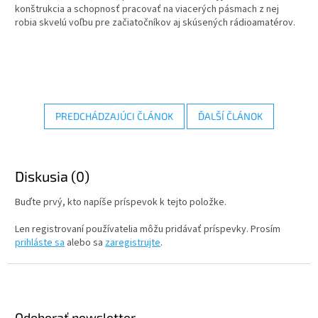
konštrukcia a schopnosť pracovať na viacerých pásmach z nej
robia skvelú voľbu pre začiatočníkov aj skúsených rádioamatérov.
PREDCHÁDZAJÚCI ČLÁNOK
ĎALŠÍ ČLÁNOK
Diskusia (0)
Buďte prvý, kto napíše príspevok k tejto položke.
Len registrovaní používatelia môžu pridávať príspevky. Prosím
prihláste sa
alebo sa
zaregistrujte
.
Z
á
p
ä
Odoberať newsletter