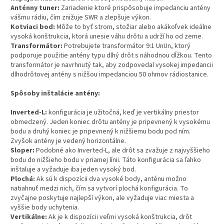
Anténny tuner:
Zariadenie ktoré prispôsobuje impedanciu antény
vášmu rádiu, čím znižuje SWR a zlepšuje výkon.
Kotviaci bod:
Môže to byť strom, stožiar alebo akákoľvek ideálne
vysoká konštrukcia, ktorá unesie váhu drôtu a udrží ho od zeme.
Transformátor:
Potrebujete transformátor 9:1 UnUn, ktorý
podporuje použitie antény typu dlhý drôt s náhodnou dĺžkou. Tento
transformátor je navrhnutý tak, aby zodpovedal vysokej impedancii
dlhodrôtovej antény s nižšou impedanciou 50 ohmov rádiostanice.
Spôsoby inštalácie antény:
Inverted-L:
konfigurácia je užitočná, keď je vertikálny priestor
obmedzený. Jeden koniec drôtu antény je pripevnený k vysokému
bodu a druhý koniec je pripevnený k nižšiemu bodu pod ním.
Zvyšok antény je vedený horizontálne.
Sloper:
Podobné ako Inverted-L, ale drôt sa zvažuje z najvyššieho
bodu do nižšieho bodu v priamej línii. Táto konfigurácia sa ľahko
inštaluje a vyžaduje iba jeden vysoký bod.
Plochá:
Ak sú k dispozícii dva vysoké body, anténu možno
natiahnuť medzi nich, čím sa vytvorí plochá konfigurácia. To
zvyčajne poskytuje najlepší výkon, ale vyžaduje viac miesta a
vyššie body uchytenia.
Vertikálne:
Ak je k dispozícii veľmi vysoká konštrukcia, drôt