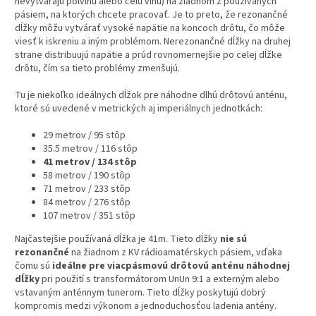
nevytvárajú polvlnu alebo celú vlnu) na žiadnom z používaných
pásiem, na ktorých chcete pracovať. Je to preto, že rezonančné
dĺžky môžu vytvárať vysoké napätie na koncoch drôtu, čo môže
viesť k iskreniu a iným problémom. Nerezonančné dĺžky na druhej
strane distribuujú napätie a prúd rovnomernejšie po celej dĺžke
drôtu, čím sa tieto problémy zmenšujú.
Tu je niekoľko ideálnych dĺžok pre náhodne dlhú drôtovú anténu,
ktoré sú uvedené v metrických aj imperiálnych jednotkách:
29 metrov / 95 stôp
35.5 metrov / 116 stôp
41 metrov / 134 stôp
58 metrov / 190 stôp
71 metrov / 233 stôp
84 metrov / 276 stôp
107 metrov / 351 stôp
Najčastejšie používaná dĺžka je 41m. Tieto dĺžky
nie sú
rezonančné
na žiadnom z KV rádioamatérskych pásiem, vďaka
čomu sú
ideálne pre viacpásmovú drôtovú anténu
náhodnej
dĺžky
pri použití s transformátorom UnUn 9:1 a externým alebo
vstavaným anténnym tunerom. Tieto dĺžky poskytujú dobrý
kompromis medzi výkonom a jednoduchosťou ladenia antény.