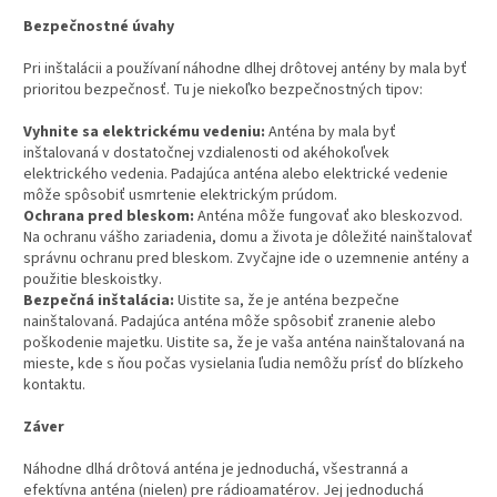
Bezpečnostné úvahy
Pri inštalácii a používaní náhodne dlhej drôtovej antény by mala byť
prioritou bezpečnosť. Tu je niekoľko bezpečnostných tipov:
Vyhnite sa elektrickému vedeniu:
Anténa by mala byť
inštalovaná v dostatočnej vzdialenosti od akéhokoľvek
elektrického vedenia. Padajúca anténa alebo elektrické vedenie
môže spôsobiť usmrtenie elektrickým prúdom.
Ochrana pred bleskom:
Anténa môže fungovať ako bleskozvod.
Na ochranu vášho zariadenia, domu a života je dôležité nainštalovať
správnu ochranu pred bleskom. Zvyčajne ide o uzemnenie antény a
použitie bleskoistky.
Bezpečná inštalácia:
Uistite sa, že je anténa bezpečne
nainštalovaná. Padajúca anténa môže spôsobiť zranenie alebo
poškodenie majetku. Uistite sa, že je vaša anténa nainštalovaná na
mieste, kde s ňou počas vysielania ľudia nemôžu prísť do blízkeho
kontaktu.
Záver
Náhodne dlhá drôtová anténa je jednoduchá, všestranná a
efektívna anténa (nielen) pre rádioamatérov. Jej jednoduchá