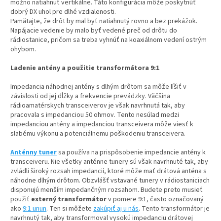
možno natiahnuť vertikálne. Táto konfigurácia môže poskytnúť
dobrý DX uhol pre dlhé vzdialenosti.
Pamätajte, že drôt by mal byť natiahnutý rovno a bez prekážok.
Napájacie vedenie by malo byť vedené preč od drôtu do
rádiostanice, pričom sa treba vyhnúť na koaxiálnom vedení ostrým
ohybom.
Ladenie antény a použitie transformátora 9:1
Impedancia náhodnej antény s dlhým drôtom sa môže líšiť v
závislosti od jej dĺžky a frekvencie prevádzky. Väčšina
rádioamatérskych transceiverov je však navrhnutá tak, aby
pracovala s impedanciou 50 ohmov. Tento nesúlad medzi
impedanciou antény a impedanciou transceivera môže viesť k
slabému výkonu a potenciálnemu poškodeniu transceivera.
Anténny tuner
sa používa na prispôsobenie impedancie antény k
transceiveru. Nie všetky anténne tunery sú však navrhnuté tak, aby
zvládli široký rozsah impedancií, ktoré môže mať drátová anténa s
náhodne dlhým drôtom. Obzvlášť vstavané tunery v rádiostaniciach
disponujú menším impedančným rozsahom. Budete preto musieť
použiť
externý transformátor
v pomere 9:1, často označovaný
ako
9:1 unun
. Ten si môžete
zakúpiť aj u nás
. Tento transformátor je
navrhnutý tak, aby transformoval vysokú impedanciu drátovej