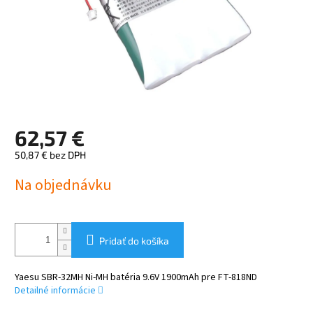
62,57 €
50,87 € bez DPH
Jednotková
Na objednávku
cena:
Pridať do košíka
Yaesu SBR-32MH Ni-MH batéria 9.6V 1900mAh pre FT-818ND
Detailné informácie