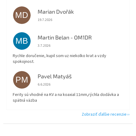
Marian Dvořák
MD
Hodnotenie obchodu je 5 z 5 hviezdičiek.
19.7.2026
Martin Belan - OM1DR
MB
Hodnotenie obchodu je 5 z 5 hviezdičiek.
3.7.2026
Rychle doručenie, kupil som uz niekolko krat a vzdy
spokojnost.
Pavel Matyáš
PM
Hodnotenie obchodu je 5 z 5 hviezdičiek.
6.6.2026
Ferity sú vhodné na KV a na koaxial 11mm,rýchla dodávka a
spätná väzba
Zobraziť ďalšie recenzie
Z
á