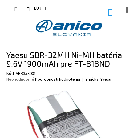
Prejsť
na
EUR
NÁKUPN
obsah
KOŠÍK
Yaesu SBR-32MH Ni-MH batéria
9.6V 1900mAh pre FT-818ND
Kód:
ABB35X001
Priemerné
Neohodnotené
Podrobnosti hodnotenia
Značka:
Yaesu
hodnotenie
produktu
je
0,0
z
5
hviezdičiek.