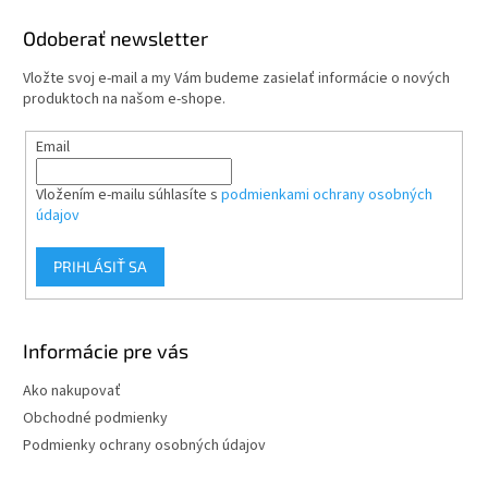
p
ä
Odoberať newsletter
t
Vložte svoj e-mail a my Vám budeme zasielať informácie o nových
i
produktoch na našom e-shope.
e
Email
Vložením e-mailu súhlasíte s
podmienkami ochrany osobných
údajov
PRIHLÁSIŤ SA
Informácie pre vás
Ako nakupovať
Obchodné podmienky
Podmienky ochrany osobných údajov