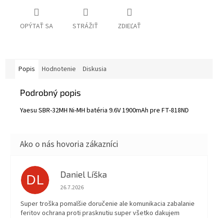
OPÝTAŤ SA
STRÁŽIŤ
ZDIEĽAŤ
Popis
Hodnotenie
Diskusia
Podrobný popis
Yaesu SBR-32MH Ni-MH batéria 9.6V 1900mAh pre FT-818ND
Daniel Líška
DL
Hodnotenie obchodu je 5 z 5 hviezdičiek.
26.7.2026
Super troška pomalšie doručenie ale komunikacia zabalanie
feritov ochrana proti prasknutiu super všetko dakujem