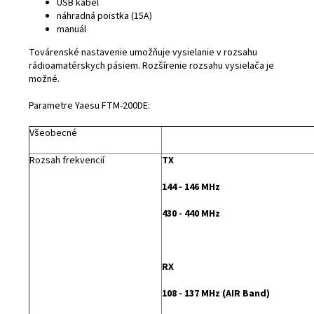
USB kábel
náhradná poistka (15A)
manuál
Továrenské nastavenie umožňuje vysielanie v rozsahu
rádioamatérskych pásiem. Rozšírenie rozsahu vysielača je
možné.
Parametre Yaesu FTM-200DE:
Všeobecné
Rozsah frekvencií
TX
144 - 146 MHz
430 - 440 MHz
RX
108 - 137 MHz (AIR Band)