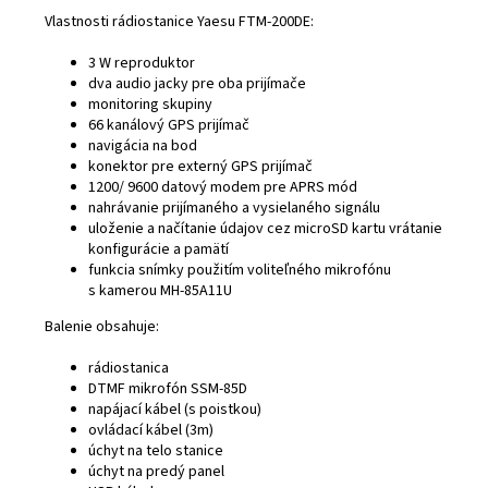
Vlastnosti rádiostanice Yaesu FTM-200DE:
3 W reproduktor
dva audio jacky pre oba prijímače
monitoring skupiny
66 kanálový GPS prijímač
navigácia na bod
konektor pre externý GPS prijímač
1200/ 9600 datový modem pre APRS mód
nahrávanie prijímaného a vysielaného signálu
uloženie a načítanie údajov cez microSD kartu vrátanie
konfigurácie a pamätí
funkcia snímky použitím voliteľného mikrofónu
s kamerou MH-85A11U
Balenie obsahuje:
rádiostanica
DTMF mikrofón SSM-85D
napájací kábel (s poistkou)
ovládací kábel (3m)
úchyt na telo stanice
úchyt na predý panel