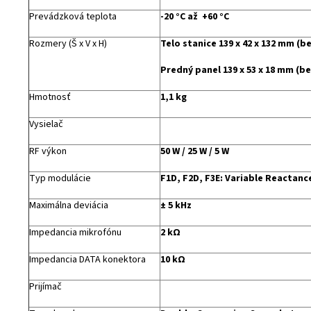
Prevádzková teplota
-20 °C až +60 °C
Rozmery (Š x V x H)
Telo stanice 139 x 42 x 132 mm (b
Predný panel 139 x 53 x 18 mm (be
Hmotnosť
1,1 kg
Vysielač
RF výkon
50 W / 25 W / 5 W
Typ modulácie
F1D, F2D, F3E: Variable Reactan
Maximálna deviácia
± 5 kHz
Impedancia mikrofónu
2 kΩ
Impedancia DATA konektora
10 kΩ
Prijímač