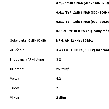
0.2μV 12dB SINAD (470 - 520MHz, 
0.4μV TYP 12dB SINAD (800 - 900
0.8μV TYP 12dB SINAD (900 - 999.
0.19μV TYP BER 1% (digitálny mó
Selektivita (-6 dB/-60 dB)
NFM, AM 12 kHz / 30 kHz
AF výstup
3 W (8 Ω, THD10%, 13.8 V) Interna
Impedancia AF výstupu
8 Ω
Bluetooth
voliteľný
Verzia
4.2
Trieda
2
Výkon
2 dBm