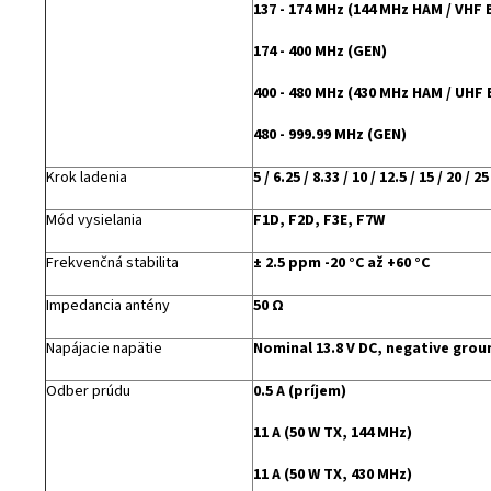
137 - 174 MHz (144 MHz HAM / VHF
174 - 400 MHz (GEN)
400 - 480 MHz (430 MHz HAM / UHF
480 - 999.99 MHz (GEN)
Krok ladenia
5 / 6.25 / 8.33 / 10 / 12.5 / 15 / 20 
Mód vysielania
F1D, F2D, F3E, F7W
Frekvenčná stabilita
± 2.5 ppm -20 °C až +60 °C
Impedancia antény
50 Ω
Napájacie napätie
Nominal 13.8 V DC, negative grou
Odber prúdu
0.5 A (príjem)
11 A (50 W TX, 144 MHz)
11 A (50 W TX, 430 MHz)