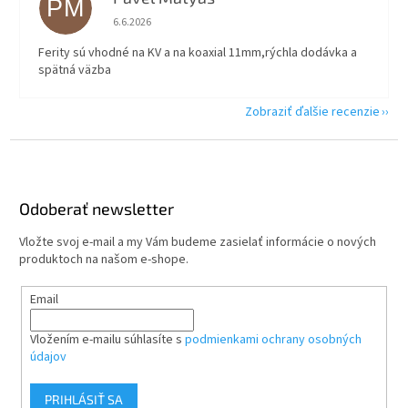
PM
Hodnotenie obchodu je 5 z 5 hviezdičiek.
6.6.2026
Ferity sú vhodné na KV a na koaxial 11mm,rýchla dodávka a
spätná väzba
Zobraziť ďalšie recenzie
Z
á
p
ä
Odoberať newsletter
t
Vložte svoj e-mail a my Vám budeme zasielať informácie o nových
i
produktoch na našom e-shope.
e
Email
Vložením e-mailu súhlasíte s
podmienkami ochrany osobných
údajov
PRIHLÁSIŤ SA