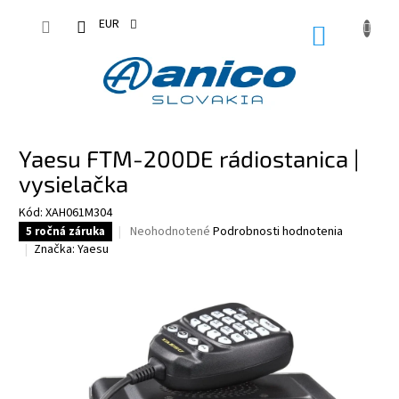
Prejsť
na
EUR
NÁKUPN
obsah
KOŠÍK
Yaesu FTM-200DE rádiostanica |
vysielačka
Kód:
XAH061M304
Priemerné
Neohodnotené
Podrobnosti hodnotenia
5 ročná záruka
hodnotenie
Značka:
Yaesu
produktu
je
0,0
z
5
hviezdičiek.