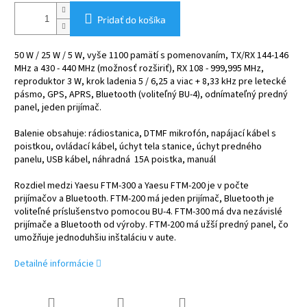
Pridať do košíka
50 W / 25 W / 5 W, vyše 1100 pamätí s pomenovaním, TX/RX 144-146
MHz a 430 - 440 MHz (možnosť rozširiť), RX 108 - 999,995 MHz,
reproduktor 3 W, krok ladenia 5 / 6,25 a viac + 8,33 kHz pre letecké
pásmo, GPS, APRS, Bluetooth (voliteľný BU-4), odnímateľný predný
panel, jeden prijímač.
Balenie obsahuje: rádiostanica, DTMF mikrofón, napájací kábel s
poistkou, ovládací kábel, úchyt tela stanice, úchyt predného
panelu, USB kábel, náhradná 15A poistka, manuál
Rozdiel medzi Yaesu FTM-300 a Yaesu FTM-200 je v počte
prijímačov a Bluetooth. FTM-200 má jeden prijímač, Bluetooth je
voliteľné príslušenstvo pomocou BU-4. FTM-300 má dva nezávislé
prijímače a Bluetooth od výroby. FTM-200 má užší predný panel, čo
umožňuje jednoduhšiu inštaláciu v aute.
Detailné informácie