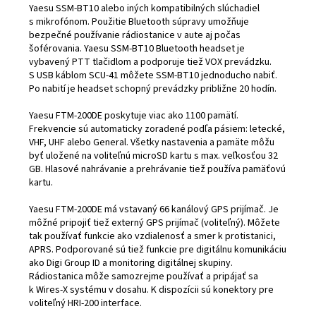
Yaesu SSM-BT10 alebo iných kompatibilných slúchadiel
s mikrofónom. Použitie Bluetooth súpravy umožňuje
bezpečné používanie rádiostanice v aute aj počas
šoférovania. Yaesu SSM-BT10 Bluetooth headset je
vybavený PTT tlačidlom a podporuje tiež VOX prevádzku.
S USB káblom SCU-41 môžete SSM-BT10 jednoducho nabiť.
Po nabití je headset schopný prevádzky približne 20 hodín.
Yaesu FTM-200DE poskytuje viac ako 1100 pamätí.
Frekvencie sú automaticky zoradené podľa pásiem: letecké,
VHF, UHF alebo General. Všetky nastavenia a pamäte môžu
byť uložené na voliteľnú microSD kartu s max. veľkosťou 32
GB. Hlasové nahrávanie a prehrávanie tiež používa pamäťovú
kartu.
Yaesu FTM-200DE má vstavaný 66 kanálový GPS prijímač. Je
môžné pripojiť tiež externý GPS prijímač (voliteľný). Môžete
tak používať funkcie ako vzdialenosť a smer k protistanici,
APRS. Podporované sú tiež funkcie pre digitálnu komunikáciu
ako Digi Group ID a monitoring digitálnej skupiny.
Rádiostanica môže samozrejme používať a pripájať sa
k Wires-X systému v dosahu. K dispozícii sú konektory pre
voliteľný HRI-200 interface.