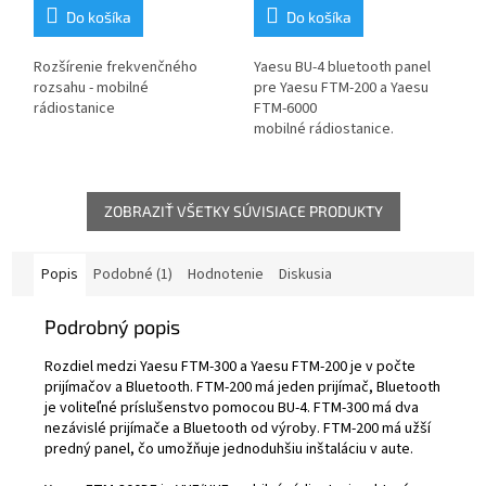
Do košíka
Do košíka
Rozšírenie frekvenčného
Yaesu BU-4 bluetooth panel
rozsahu - mobilné
pre Yaesu FTM-200 a Yaesu
rádiostanice
FTM-6000
mobilné rádiostanice.
Umožňuje použitie Bluetooth
náhlavnej súpravy ako Yaesu
SSM-BT10 s rádiostanicou.
Bezpečná a pohodlná
ZOBRAZIŤ VŠETKY SÚVISIACE PRODUKTY
komunikácia bez káblov.
Popis
Podobné (1)
Hodnotenie
Diskusia
Podrobný popis
Rozdiel medzi Yaesu FTM-300 a Yaesu FTM-200 je v počte
prijímačov a Bluetooth. FTM-200 má jeden prijímač, Bluetooth
je voliteľné príslušenstvo pomocou BU-4. FTM-300 má dva
nezávislé prijímače a Bluetooth od výroby. FTM-200 má užší
predný panel, čo umožňuje jednoduhšiu inštaláciu v aute.