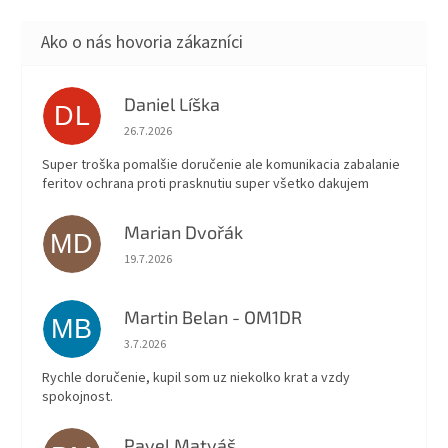
Daniel Líška
DL
Hodnotenie obchodu je 5 z 5 hviezdičiek.
26.7.2026
Super troška pomalšie doručenie ale komunikacia zabalanie
feritov ochrana proti prasknutiu super všetko dakujem
Marian Dvořák
MD
Hodnotenie obchodu je 5 z 5 hviezdičiek.
19.7.2026
Martin Belan - OM1DR
MB
Hodnotenie obchodu je 5 z 5 hviezdičiek.
3.7.2026
Rychle doručenie, kupil som uz niekolko krat a vzdy
spokojnost.
Pavel Matyáš