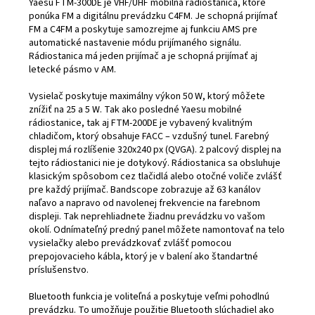
Yaesu FTM-300DE je VHF/UHF mobilná rádiostanica, ktoré
ponúka FM a digitálnu prevádzku C4FM. Je schopná prijímať
FM a C4FM a poskytuje samozrejme aj funkciu AMS pre
automatické nastavenie módu prijímaného signálu.
Rádiostanica má jeden prijímač a je schopná prijímať aj
letecké pásmo v AM.
Vysielač poskytuje maximálny výkon 50 W, ktorý môžete
znížiť na 25 a 5 W. Tak ako posledné Yaesu mobilné
rádiostanice, tak aj FTM-200DE je vybavený kvalitným
chladičom, ktorý obsahuje FACC – vzdušný tunel. Farebný
displej má rozlíšenie 320x240 px (QVGA). 2 palcový displej na
tejto rádiostanici nie je dotykový. Rádiostanica sa obsluhuje
klasickým spôsobom cez tlačidlá alebo otočné voliče zvlášť
pre každý prijímač. Bandscope zobrazuje až 63 kanálov
naľavo a napravo od navolenej frekvencie na farebnom
displeji. Tak neprehliadnete žiadnu prevádzku vo vašom
okolí. Odnímateľný predný panel môžete namontovať na telo
vysielačky alebo prevádzkovať zvlášť pomocou
prepojovacieho kábla, ktorý je v balení ako štandartné
príslušenstvo.
Bluetooth funkcia je voliteľná a poskytuje veľmi pohodlnú
prevádzku. To umožňuje použitie Bluetooth slúchadiel ako