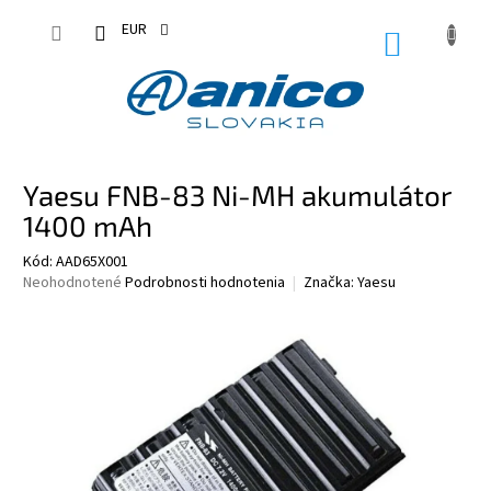
Prejsť
na
EUR
NÁKUPN
obsah
KOŠÍK
Yaesu FNB-83 Ni-MH akumulátor
1400 mAh
Kód:
AAD65X001
Priemerné
Neohodnotené
Podrobnosti hodnotenia
Značka:
Yaesu
hodnotenie
produktu
je
0,0
z
5
hviezdičiek.