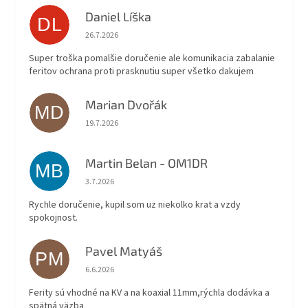
Daniel Líška
DL
Hodnotenie obchodu je 5 z 5 hviezdičiek.
26.7.2026
Super troška pomalšie doručenie ale komunikacia zabalanie
feritov ochrana proti prasknutiu super všetko dakujem
Marian Dvořák
MD
Hodnotenie obchodu je 5 z 5 hviezdičiek.
19.7.2026
Martin Belan - OM1DR
MB
Hodnotenie obchodu je 5 z 5 hviezdičiek.
3.7.2026
Rychle doručenie, kupil som uz niekolko krat a vzdy
spokojnost.
Pavel Matyáš
PM
Hodnotenie obchodu je 5 z 5 hviezdičiek.
6.6.2026
Ferity sú vhodné na KV a na koaxial 11mm,rýchla dodávka a
spätná väzba