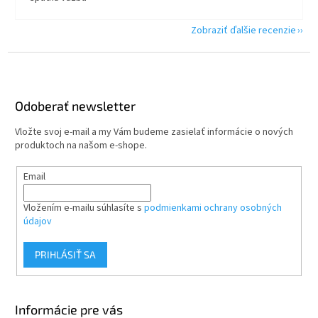
Zobraziť ďalšie recenzie
Z
á
p
ä
Odoberať newsletter
t
Vložte svoj e-mail a my Vám budeme zasielať informácie o nových
i
produktoch na našom e-shope.
e
Email
Vložením e-mailu súhlasíte s
podmienkami ochrany osobných
údajov
PRIHLÁSIŤ SA
Informácie pre vás