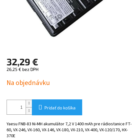
32,29 €
26,25 € bez DPH
Jednotková
Na objednávku
cena:
Pridať do košíka
Yaesu FNB-83 Ni-MH akumulátor 7,2 V 1400 mAh pre rádiostanice FT-
60, VX-246, VX-160, VX-146, VX-180, VX-210, VX-400, VX-120/170, HX-
370E