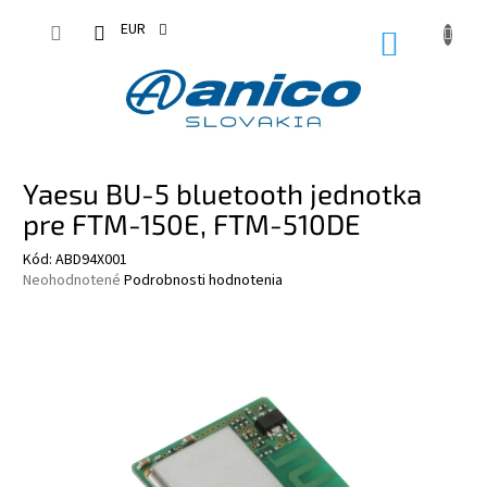
Prejsť
na
EUR
NÁKUPN
obsah
KOŠÍK
Yaesu BU-5 bluetooth jednotka
pre FTM-150E, FTM-510DE
Kód:
ABD94X001
Priemerné
Neohodnotené
Podrobnosti hodnotenia
hodnotenie
produktu
je
0,0
z
5
hviezdičiek.