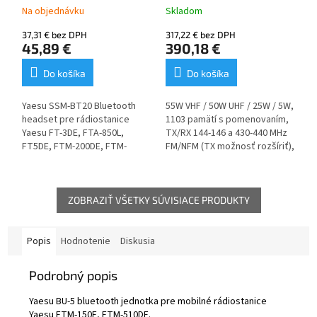
850L, FT5DE, FTM-
Na objednávku
Skladom
200DE, FTM-300DE,
37,31 € bez DPH
317,22 € bez DPH
FTM-500DE, FTM-
45,89 €
390,18 €
500DE, HX-891BT
Do košíka
Do košíka
Yaesu SSM-BT20 Bluetooth
55W VHF / 50W UHF / 25W / 5W,
headset pre rádiostanice
1103 pamätí s pomenovaním,
Yaesu FT-3DE, FTA-850L,
TX/RX 144-146 a 430-440 MHz
FT5DE, FTM-200DE, FTM-
FM/NFM (TX možnosť rozšíriť),
300DE, FTM-500DE, HX-891BT.
RX 108-137 MHz AM, 137-174
MHz, 174-400 MHz, 400-550
MHz, reproduktor 3W+3W,
krok ladenia 5 / 6,25 a viac +
ZOBRAZIŤ VŠETKY SÚVISIACE PRODUKTY
8,33 pre letecké pásmo,
voliteľné Bluetooth, mikrofón
napojiteľný na predný panel
Popis
Hodnotenie
Diskusia
alebo do tela rádiostanice,
chladenie s ventilátorom
Podrobný popis
Yaesu BU-5 bluetooth jednotka pre mobilné rádiostanice
Yaesu FTM-150E, FTM-510DE.