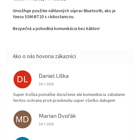
Umožňuje použitie náhlavných súprav Bluetooth, ako je
Yaesu SSM-BT20 s rádiostanicou.
Bezpečná a pohodlná komunikácia bez káblov!
Daniel Líška
DL
Hodnotenie obchodu je 5 z 5 hviezdičiek.
26.7.2026
Super troška pomalšie doručenie ale komunikacia zabalanie
feritov ochrana proti prasknutiu super všetko dakujem
Marian Dvořák
MD
Hodnotenie obchodu je 5 z 5 hviezdičiek.
19.7.2026