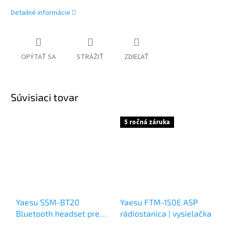
Detailné informácie
OPÝTAŤ SA
STRÁŽIŤ
ZDIEĽAŤ
Súvisiaci tovar
5 ročná záruka
Yaesu SSM-BT20
Yaesu FTM-150E ASP
Bluetooth headset pre
rádiostanica | vysielačka
Yaesu FT-3DE, FTA-