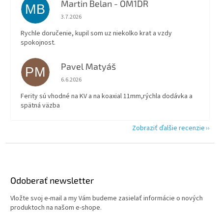
Martin Belan - OM1DR
MB
Hodnotenie obchodu je 5 z 5 hviezdičiek.
3.7.2026
Rychle doručenie, kupil som uz niekolko krat a vzdy
spokojnost.
Pavel Matyáš
PM
Hodnotenie obchodu je 5 z 5 hviezdičiek.
6.6.2026
Ferity sú vhodné na KV a na koaxial 11mm,rýchla dodávka a
spätná väzba
Zobraziť ďalšie recenzie
Z
á
p
ä
Odoberať newsletter
t
Vložte svoj e-mail a my Vám budeme zasielať informácie o nových
i
produktoch na našom e-shope.
e