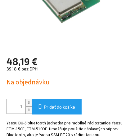
48,19 €
39,18 € bez DPH
Jednotková
Na objednávku
cena:
Pridať do košíka
Yaesu BU-5 bluetooth jednotka pre mobilné rádiostanice Yaesu
FTM-150E, FTM-510DE. Umožňuje použitie náhlavných súprav
Bluetooth, ako je Yaesu SSM-BT20 s rádiostanicou.