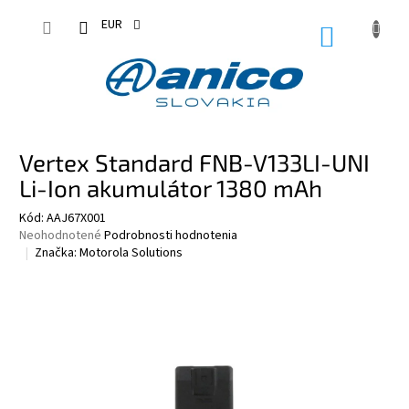
Prejsť
na
EUR
NÁKUPN
obsah
KOŠÍK
Vertex Standard FNB-V133LI-UNI
Li-Ion akumulátor 1380 mAh
Kód:
AAJ67X001
Priemerné
Neohodnotené
Podrobnosti hodnotenia
hodnotenie
Značka:
Motorola Solutions
produktu
je
0,0
z
5
hviezdičiek.