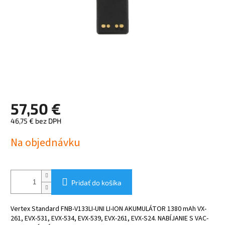
57,50 €
46,75 € bez DPH
Jednotková
Na objednávku
cena:
Pridať do košíka
Vertex Standard FNB-V133LI-UNI LI-ION AKUMULÁTOR 1380 mAh VX-
261, EVX-531, EVX-534, EVX-539, EVX-261, EVX-S24.
NABÍJANIE S
VAC-