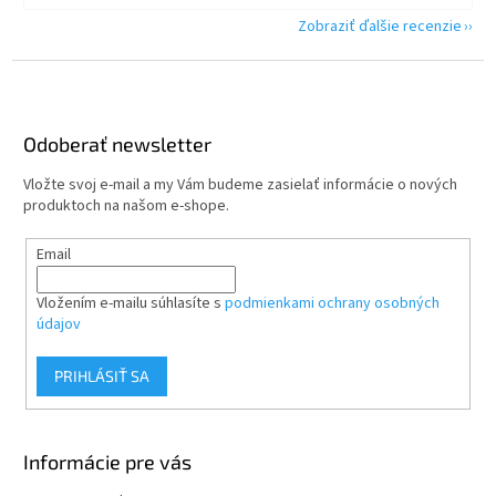
Zobraziť ďalšie recenzie
Z
á
p
ä
Odoberať newsletter
t
Vložte svoj e-mail a my Vám budeme zasielať informácie o nových
i
produktoch na našom e-shope.
e
Email
Vložením e-mailu súhlasíte s
podmienkami ochrany osobných
údajov
PRIHLÁSIŤ SA
Informácie pre vás