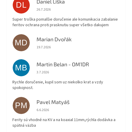
Daniel Líška
DL
Hodnotenie obchodu je 5 z 5 hviezdičiek.
26.7.2026
Super troška pomalšie doručenie ale komunikacia zabalanie
feritov ochrana proti prasknutiu super všetko dakujem
Marian Dvořák
MD
Hodnotenie obchodu je 5 z 5 hviezdičiek.
19.7.2026
Martin Belan - OM1DR
MB
Hodnotenie obchodu je 5 z 5 hviezdičiek.
3.7.2026
Rychle doručenie, kupil som uz niekolko krat a vzdy
spokojnost.
Pavel Matyáš
PM
Hodnotenie obchodu je 5 z 5 hviezdičiek.
6.6.2026
Ferity sú vhodné na KV a na koaxial 11mm,rýchla dodávka a
spätná väzba