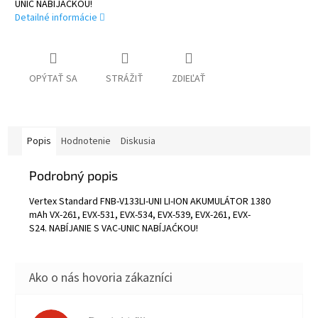
UNIC NABÍJAĆKOU!
Detailné informácie
OPÝTAŤ SA
STRÁŽIŤ
ZDIEĽAŤ
Popis
Hodnotenie
Diskusia
Podrobný popis
Vertex Standard FNB-V133LI-UNI LI-ION AKUMULÁTOR 1380
mAh VX-261, EVX-531, EVX-534, EVX-539, EVX-261, EVX-
S24.
NABÍJANIE S VAC-UNIC NABÍJAĆKOU!