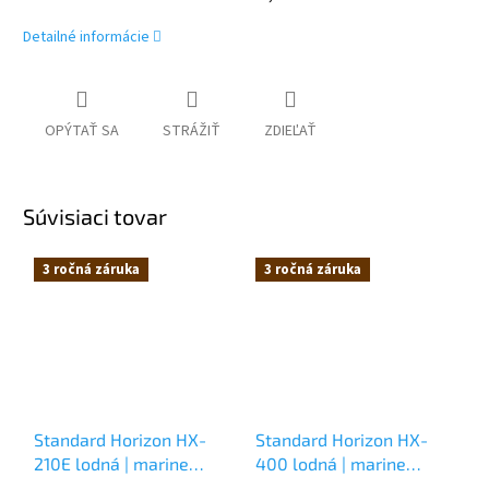
Detailné informácie
OPÝTAŤ SA
STRÁŽIŤ
ZDIEĽAŤ
Súvisiaci tovar
3 ročná záruka
3 ročná záruka
Standard Horizon HX-
Standard Horizon HX-
210E lodná | marine
400 lodná | marine
rádiostanica | vysielačka
rádiostanica | vysielačka