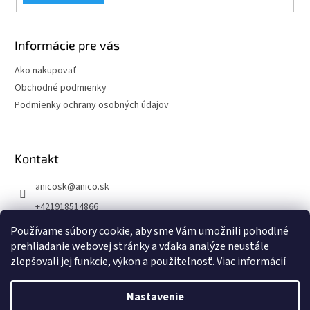
Informácie pre vás
Ako nakupovať
Obchodné podmienky
Podmienky ochrany osobných údajov
Kontakt
anicosk
@
anico.sk
+421918514866
ANICO Slovakia
Používame súbory cookie, aby sme Vám umožnili pohodlné
prehliadanie webovej stránky a vďaka analýze neustále
anico_slovakia
zlepšovali jej funkcie, výkon a použiteľnosť.
Viac informácií
Nastavenie
Vytvoril Shoptet