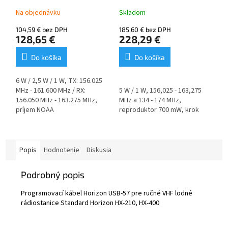
Na objednávku
Skladom
104,59 € bez DPH
185,60 € bez DPH
128,65 €
228,29 €
Do košíka
Do košíka
6 W / 2,5 W / 1 W, TX: 156.025
MHz - 161.600 MHz / RX:
5 W / 1 W, 156,025 - 163,275
156.050 MHz - 163.275 MHz,
MHz a 134 - 174 MHz,
príjem NOAA
reproduktor 700 mW, krok
meteorologických kanálov,
ladenia 25 kHz / 12,5 kHz.
vodotesnosť IPX7 (1 m / 30
minút), krok ladenia 25 kHz,
Obsah balenia: rádiostanica,
FM rozhlasový prijímač 65 -
anténa, Li-Ion batéria 2300
Popis
Hodnotenie
Diskusia
108 MHz (krok ladenia 100
mAh, nabíjacia kolíska a
kHz), reproduktor 600
adaptér, spona na opasok,
Podrobný popis
mW, vodou aktivované
šnúrka na ruku, manuál.
núdzové svetlo.
Programovací kábel Horizon USB-57 pre ručné VHF lodné
Pri zakúpení rádiostanice
rádiostanice Standard Horizon HX-210, HX-400
Obsah balenia:
rádiostanica,
HX-400 od nás dostanete
Li-Ion batéria 1800 mAh,
programovací kábel CT-111
anténa, AC adaptér, DC kábel
a mailom Vám pošleme