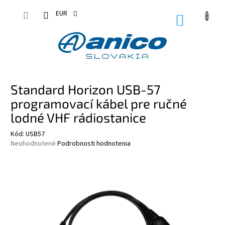
Prejsť
na
EUR
NÁKUPN
obsah
KOŠÍK
Standard Horizon USB-57
programovací kábel pre ručné
lodné VHF rádiostanice
Kód:
USB57
Priemerné
Neohodnotené
Podrobnosti hodnotenia
hodnotenie
produktu
je
0,0
z
5
hviezdičiek.