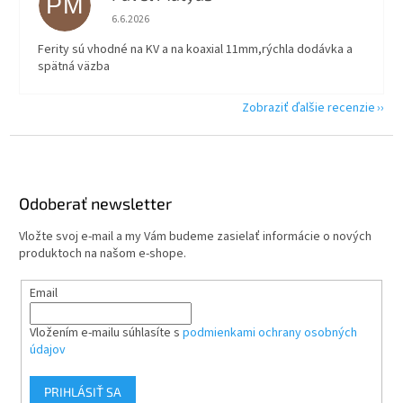
PM
Hodnotenie obchodu je 5 z 5 hviezdičiek.
6.6.2026
Ferity sú vhodné na KV a na koaxial 11mm,rýchla dodávka a
spätná väzba
Zobraziť ďalšie recenzie
Z
á
p
ä
Odoberať newsletter
t
Vložte svoj e-mail a my Vám budeme zasielať informácie o nových
i
produktoch na našom e-shope.
e
Email
Vložením e-mailu súhlasíte s
podmienkami ochrany osobných
údajov
PRIHLÁSIŤ SA