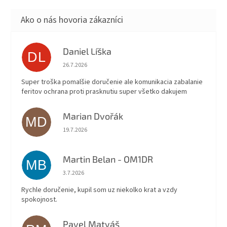
do autozapaľovača, nabíjacia
programovací software.
kolíska, spona na opasok.
Daniel Líška
DL
Hodnotenie obchodu je 5 z 5 hviezdičiek.
26.7.2026
Super troška pomalšie doručenie ale komunikacia zabalanie
feritov ochrana proti prasknutiu super všetko dakujem
Marian Dvořák
MD
Hodnotenie obchodu je 5 z 5 hviezdičiek.
19.7.2026
Martin Belan - OM1DR
MB
Hodnotenie obchodu je 5 z 5 hviezdičiek.
3.7.2026
Rychle doručenie, kupil som uz niekolko krat a vzdy
spokojnost.
Pavel Matyáš