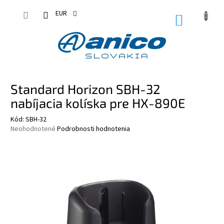
Prejsť
na
EUR
NÁKUPN
obsah
KOŠÍK
Standard Horizon SBH-32
nabíjacia kolíska pre HX-890E
Kód:
SBH-32
Priemerné
Neohodnotené
Podrobnosti hodnotenia
hodnotenie
produktu
je
0,0
z
5
hviezdičiek.