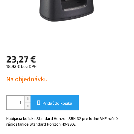
23,27 €
18,92 € bez DPH
Jednotková
Na objednávku
cena:
Pridať do košíka
Nabíjacia kolíska Standard Horizon SBH-32 pre lodné VHF ručné
rádiostanice Standard Horizon HX-890E.