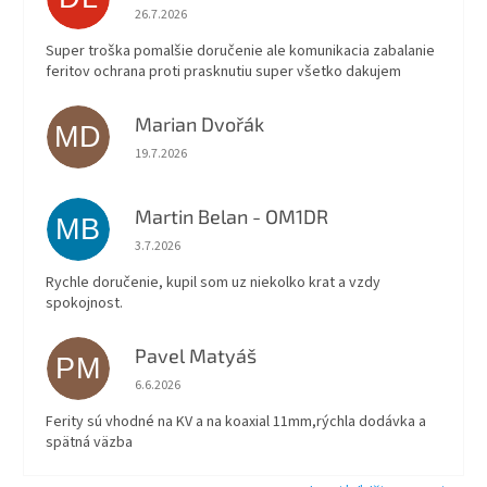
Hodnotenie obchodu je 5 z 5 hviezdičiek.
26.7.2026
Super troška pomalšie doručenie ale komunikacia zabalanie
feritov ochrana proti prasknutiu super všetko dakujem
Marian Dvořák
MD
Hodnotenie obchodu je 5 z 5 hviezdičiek.
19.7.2026
Martin Belan - OM1DR
MB
Hodnotenie obchodu je 5 z 5 hviezdičiek.
3.7.2026
Rychle doručenie, kupil som uz niekolko krat a vzdy
spokojnost.
Pavel Matyáš
PM
Hodnotenie obchodu je 5 z 5 hviezdičiek.
6.6.2026
Ferity sú vhodné na KV a na koaxial 11mm,rýchla dodávka a
spätná väzba