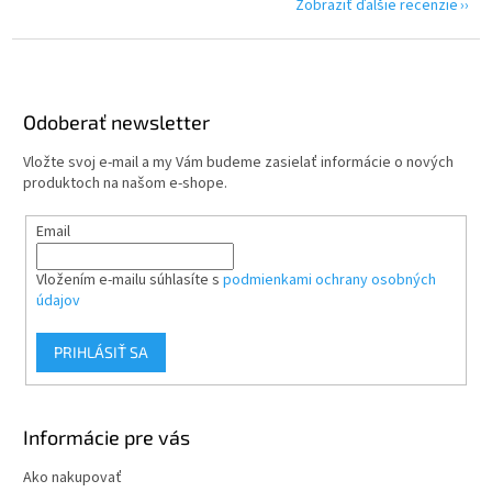
Zobraziť ďalšie recenzie
Z
á
p
ä
Odoberať newsletter
t
Vložte svoj e-mail a my Vám budeme zasielať informácie o nových
i
produktoch na našom e-shope.
e
Email
Vložením e-mailu súhlasíte s
podmienkami ochrany osobných
údajov
PRIHLÁSIŤ SA
Informácie pre vás
Ako nakupovať