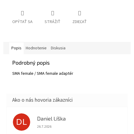
OPÝTAŤ SA
STRÁŽIŤ
ZDIEĽAŤ
Popis
Hodnotenie
Diskusia
Podrobný popis
SMA female / SMA female adaptér
Daniel Líška
DL
Hodnotenie obchodu je 5 z 5 hviezdičiek.
26.7.2026