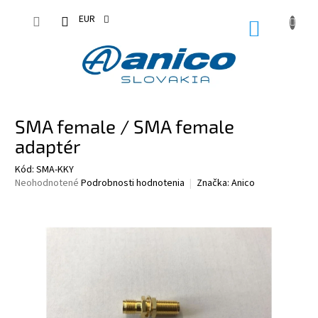
Prejsť
na
EUR
NÁKUPN
obsah
KOŠÍK
SMA female / SMA female
adaptér
Kód:
SMA-KKY
Priemerné
Neohodnotené
Podrobnosti hodnotenia
Značka:
Anico
hodnotenie
produktu
je
0,0
z
5
hviezdičiek.