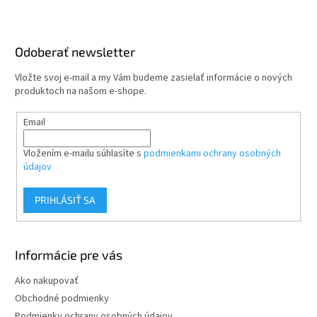
Z
á
p
ä
Odoberať newsletter
t
Vložte svoj e-mail a my Vám budeme zasielať informácie o nových
i
produktoch na našom e-shope.
e
Email
Vložením e-mailu súhlasíte s
podmienkami ochrany osobných
údajov
PRIHLÁSIŤ SA
Informácie pre vás
Ako nakupovať
Obchodné podmienky
Podmienky ochrany osobných údajov