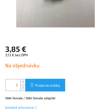
3,85 €
3,13 € bez DPH
Jednotková
Na objednávku
cena:
Pridať do košíka
SMA female / SMA female adaptér
Detailné informácie