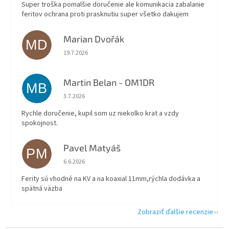
Super troška pomalšie doručenie ale komunikacia zabalanie
feritov ochrana proti prasknutiu super všetko dakujem
Marian Dvořák
MD
Hodnotenie obchodu je 5 z 5 hviezdičiek.
19.7.2026
Martin Belan - OM1DR
MB
Hodnotenie obchodu je 5 z 5 hviezdičiek.
3.7.2026
Rychle doručenie, kupil som uz niekolko krat a vzdy
spokojnost.
Pavel Matyáš
PM
Hodnotenie obchodu je 5 z 5 hviezdičiek.
6.6.2026
Ferity sú vhodné na KV a na koaxial 11mm,rýchla dodávka a
spätná väzba
Zobraziť ďalšie recenzie