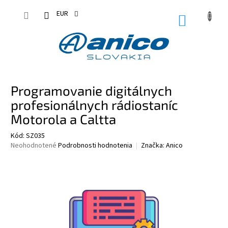
Prejsť
na
EUR
NÁKUPN
obsah
KOŠÍK
B
Programovanie digitálnych
o
č
profesionálnych rádiostaníc
n
Motorola a Caltta
ý
p
Kód:
SZ035
Priemerné
Neohodnotené
Podrobnosti hodnotenia
Značka:
Anico
a
hodnotenie
n
produktu
e
je
l
0,0
z
5
hviezdičiek.