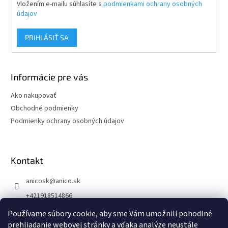
Vložením e-mailu súhlasíte s
podmienkami ochrany osobných
údajov
PRIHLÁSIŤ SA
Informácie pre vás
Ako nakupovať
Obchodné podmienky
Podmienky ochrany osobných údajov
Kontakt
anicosk
@
anico.sk
+421918514866
ANICO Slovakia
Používame súbory cookie, aby sme Vám umožnili pohodlné
prehliadanie webovej stránky a vďaka analýze neustále
anico_slovakia