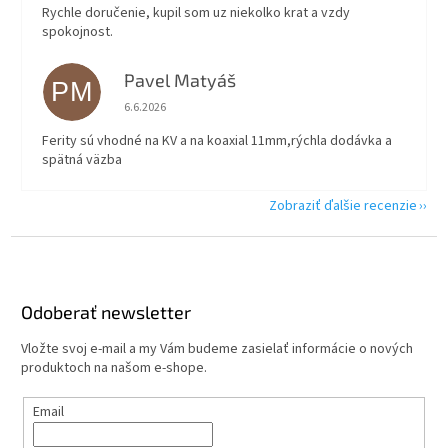
Rychle doručenie, kupil som uz niekolko krat a vzdy
spokojnost.
Pavel Matyáš
PM
Hodnotenie obchodu je 5 z 5 hviezdičiek.
6.6.2026
Ferity sú vhodné na KV a na koaxial 11mm,rýchla dodávka a
spätná väzba
Zobraziť ďalšie recenzie
Z
á
p
ä
Odoberať newsletter
t
Vložte svoj e-mail a my Vám budeme zasielať informácie o nových
i
produktoch na našom e-shope.
e
Email