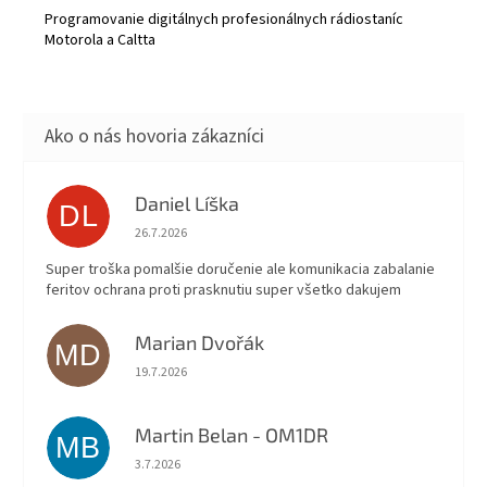
Programovanie digitálnych profesionálnych rádiostaníc
Motorola a Caltta
Daniel Líška
DL
Hodnotenie obchodu je 5 z 5 hviezdičiek.
26.7.2026
Super troška pomalšie doručenie ale komunikacia zabalanie
feritov ochrana proti prasknutiu super všetko dakujem
Marian Dvořák
MD
Hodnotenie obchodu je 5 z 5 hviezdičiek.
19.7.2026
Martin Belan - OM1DR
MB
Hodnotenie obchodu je 5 z 5 hviezdičiek.
3.7.2026