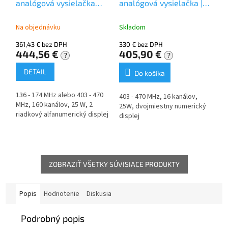
analógová vysielačka
analógová vysielačka |
25W
403-470 MHz | 25W
Na objednávku
Skladom
361,43 € bez DPH
330 € bez DPH
444,56 €
405,90 €
?
?
DETAIL
Do košíka
136 - 174 MHz alebo 403 - 470
403 - 470 MHz, 16 kanálov,
MHz, 160 kanálov, 25 W, 2
25W, dvojmiestny numerický
riadkový alfanumerický displej
displej
ZOBRAZIŤ VŠETKY SÚVISIACE PRODUKTY
Popis
Hodnotenie
Diskusia
Podrobný popis