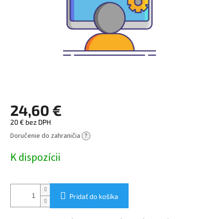
24,60 €
20 € bez DPH
Doručenie do zahraničia
?
Jednotková
cena:
K dispozícii
Pridať do košíka