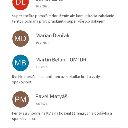
DL
Hodnotenie obchodu je 5 z 5 hviezdičiek.
26.7.2026
Super troška pomalšie doručenie ale komunikacia zabalanie
feritov ochrana proti prasknutiu super všetko dakujem
Marian Dvořák
MD
Hodnotenie obchodu je 5 z 5 hviezdičiek.
19.7.2026
Martin Belan - OM1DR
MB
Hodnotenie obchodu je 5 z 5 hviezdičiek.
3.7.2026
Rychle doručenie, kupil som uz niekolko krat a vzdy
spokojnost.
Pavel Matyáš
PM
Hodnotenie obchodu je 5 z 5 hviezdičiek.
6.6.2026
Ferity sú vhodné na KV a na koaxial 11mm,rýchla dodávka a
spätná väzba