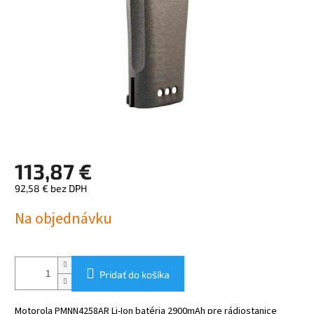
113,87 €
92,58 € bez DPH
Jednotková
Na objednávku
cena:
Pridať do košíka
Motorola PMNN4258AR Li-Ion batéria 2900mAh pre rádiostanice