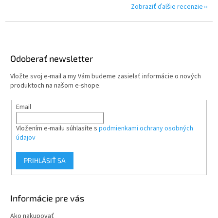
Zobraziť ďalšie recenzie
Z
á
p
ä
Odoberať newsletter
t
Vložte svoj e-mail a my Vám budeme zasielať informácie o nových
i
produktoch na našom e-shope.
e
Email
Vložením e-mailu súhlasíte s
podmienkami ochrany osobných
údajov
PRIHLÁSIŤ SA
Informácie pre vás
Ako nakupovať