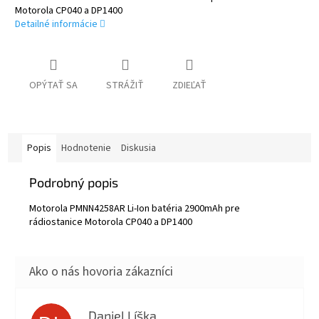
Motorola CP040 a DP1400
Detailné informácie
OPÝTAŤ SA
STRÁŽIŤ
ZDIEĽAŤ
Popis
Hodnotenie
Diskusia
Podrobný popis
Motorola PMNN4258AR Li-Ion batéria 2900mAh pre
rádiostanice Motorola CP040 a DP1400
Daniel Líška