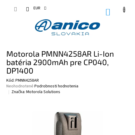
Prejsť
na
EUR
NÁKUPN
obsah
KOŠÍK
Motorola PMNN4258AR Li-Ion
batéria 2900mAh pre CP040,
DP1400
Kód:
PMNN4258AR
Priemerné
Neohodnotené
Podrobnosti hodnotenia
hodnotenie
Značka:
Motorola Solutions
produktu
je
0,0
z
5
hviezdičiek.