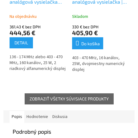
analógová vysielačka
analógová vysielačka |
25W
403-470 MHz | 25W
Na objednávku
Skladom
361,43 € bez DPH
330 € bez DPH
444,56 €
405,90 €
DETAIL
Do košíka
136 - 174 MHz alebo 403 - 470
403 - 470 MHz, 16 kanálov,
MHz, 160 kanálov, 25 W, 2
25W, dvojmiestny numerický
riadkový alfanumerický displej
displej
ZOBRAZIŤ VŠETKY SÚVISIACE PRODUKTY
Popis
Hodnotenie
Diskusia
Podrobný popis