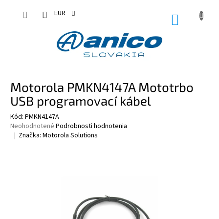
Prejsť
na
EUR
NÁKUPN
obsah
KOŠÍK
Motorola PMKN4147A Mototrbo
USB programovací kábel
Kód:
PMKN4147A
Priemerné
Neohodnotené
Podrobnosti hodnotenia
hodnotenie
Značka:
Motorola Solutions
produktu
je
0,0
z
5
hviezdičiek.