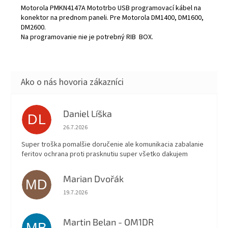
Motorola PMKN4147A Mototrbo USB programovací kábel na
konektor na prednom paneli. Pre Motorola DM1400, DM1600,
DM2600.
Na programovanie nie je potrebný RIB BOX.
Daniel Líška
DL
Hodnotenie obchodu je 5 z 5 hviezdičiek.
26.7.2026
Super troška pomalšie doručenie ale komunikacia zabalanie
feritov ochrana proti prasknutiu super všetko dakujem
Marian Dvořák
MD
Hodnotenie obchodu je 5 z 5 hviezdičiek.
19.7.2026
Martin Belan - OM1DR