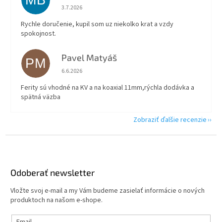
MB
Hodnotenie obchodu je 5 z 5 hviezdičiek.
3.7.2026
Rychle doručenie, kupil som uz niekolko krat a vzdy
spokojnost.
Pavel Matyáš
PM
Hodnotenie obchodu je 5 z 5 hviezdičiek.
6.6.2026
Ferity sú vhodné na KV a na koaxial 11mm,rýchla dodávka a
spätná väzba
Zobraziť ďalšie recenzie
Z
á
p
ä
Odoberať newsletter
t
Vložte svoj e-mail a my Vám budeme zasielať informácie o nových
i
produktoch na našom e-shope.
e