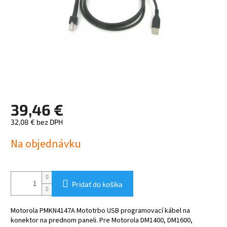
39,46 €
32,08 € bez DPH
Jednotková
Na objednávku
cena:
Pridať do košíka
Motorola PMKN4147A Mototrbo USB programovací kábel na
konektor na prednom paneli. Pre Motorola DM1400, DM1600,