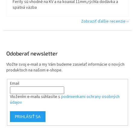
Ferity sú vhodné na KV a na koaxial 11mm,rýchla dodávka a
spätná väzba
Zobraziť ďalšie recenzie
Z
á
p
ä
Odoberať newsletter
t
Vložte svoj e-mail a my Vám budeme zasielať informácie o nových
i
produktoch na našom e-shope.
e
Email
Vložením e-mailu súhlasíte s
podmienkami ochrany osobných
údajov
PRIHLÁSIŤ SA