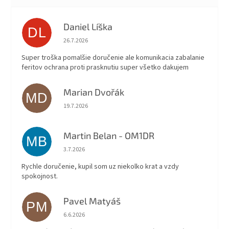
Daniel Líška
DL
Hodnotenie obchodu je 5 z 5 hviezdičiek.
26.7.2026
Super troška pomalšie doručenie ale komunikacia zabalanie
feritov ochrana proti prasknutiu super všetko dakujem
Marian Dvořák
MD
Hodnotenie obchodu je 5 z 5 hviezdičiek.
19.7.2026
Martin Belan - OM1DR
MB
Hodnotenie obchodu je 5 z 5 hviezdičiek.
3.7.2026
Rychle doručenie, kupil som uz niekolko krat a vzdy
spokojnost.
Pavel Matyáš
PM
Hodnotenie obchodu je 5 z 5 hviezdičiek.
6.6.2026