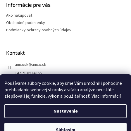
Informácie pre vás
Ako nakupovať
Obchodné podmienky
Podmienky ochrany osobných údajov
Kontakt
anicosk
@
anico.sk
+421918514866
ANICO Slovakia
Používame súbory cookie, aby sme Vám umožnili pohodlné
prehliadanie webovej stránky a vďaka analýze neustále
anico_slovakia
zlepšovali jej funkcie, výkon a použiteľnosť.
Viac informácií
Nastavenie
Vytvoril Shoptet
6.8.2026 DOVOLENKA
Kancelária zatvorená.
Objednávky prijímame cez eshop alebo
Copyright 2026
ANICO Slovakia
. Všetky práva vyhradené.
Súhlasím