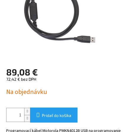
89,08 €
72,42 € bez DPH
Jednotková
Na objednávku
cena:
Pridať do košíka
Programovací kábel Motorola PMKN4012B USB na programovanie