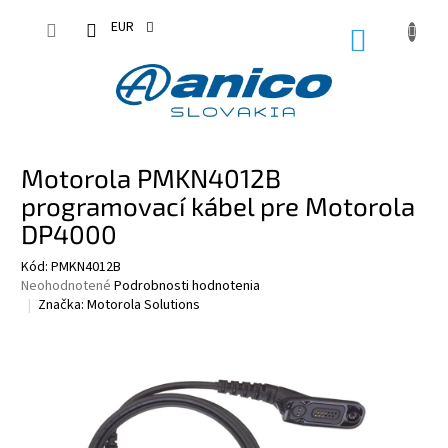
Prejsť
na
EUR
NÁKUPN
obsah
KOŠÍK
Motorola PMKN4012B
programovací kábel pre Motorola
DP4000
Kód:
PMKN4012B
Priemerné
Neohodnotené
Podrobnosti hodnotenia
hodnotenie
Značka:
Motorola Solutions
produktu
je
0,0
z
5
hviezdičiek.