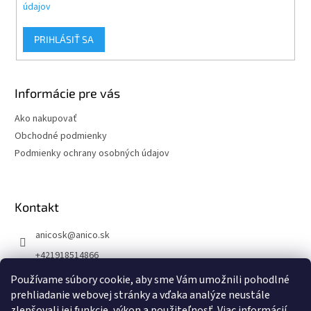
údajov
PRIHLÁSIŤ SA
Informácie pre vás
Ako nakupovať
Obchodné podmienky
Podmienky ochrany osobných údajov
Kontakt
anicosk
@
anico.sk
+421918514866
ANICO Slovakia
Používame súbory cookie, aby sme Vám umožnili pohodlné
prehliadanie webovej stránky a vďaka analýze neustále
anico_slovakia
zlepšovali jej funkcie, výkon a použiteľnosť.
Viac informácií