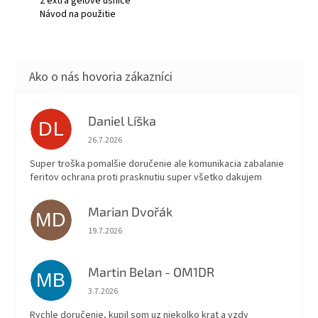
2 extra gélové ušnice
Návod na použitie
Daniel Líška
DL
Hodnotenie obchodu je 5 z 5 hviezdičiek.
26.7.2026
Super troška pomalšie doručenie ale komunikacia zabalanie
feritov ochrana proti prasknutiu super všetko dakujem
Marian Dvořák
MD
Hodnotenie obchodu je 5 z 5 hviezdičiek.
19.7.2026
Martin Belan - OM1DR
MB
Hodnotenie obchodu je 5 z 5 hviezdičiek.
3.7.2026
Rychle doručenie, kupil som uz niekolko krat a vzdy