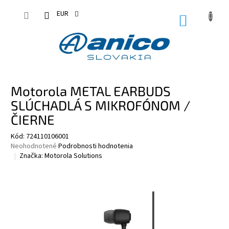
Prejsť
na
EUR
NÁKUPN
obsah
KOŠÍK
Motorola METAL EARBUDS
SLÚCHADLÁ S MIKROFÓNOM /
ČIERNE
Kód:
724110106001
Priemerné
Neohodnotené
Podrobnosti hodnotenia
hodnotenie
Značka:
Motorola Solutions
produktu
je
0,0
z
5
hviezdičiek.