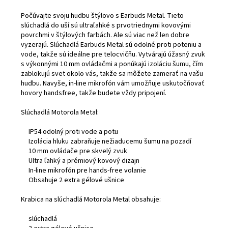
Počúvajte svoju hudbu štýlovo s Earbuds Metal.
Tieto
slúchadlá do uší sú ultraľahké s prvotriednymi kovovými
povrchmi v štýlových farbách.
Ale sú viac než len dobre
vyzerajú.
Slúchadlá Earbuds Metal sú odolné proti poteniu a
vode, takže sú ideálne pre telocvičňu.
Vytvárajú úžasný zvuk
s výkonnými 10 mm ovládačmi a ponúkajú izoláciu šumu, čím
zablokujú svet okolo vás, takže sa môžete zamerať na vašu
hudbu.
Navyše, in-line mikrofón vám umožňuje uskutočňovať
hovory handsfree, takže budete vždy pripojení.
Slúchadlá Motorola Metal:
IP54 odolný proti vode a potu
Izolácia hluku zabraňuje nežiaducemu šumu na pozadí
10 mm ovládače pre skvelý zvuk
Ultra ľahký a prémiový kovový dizajn
In-line mikrofón pre hands-free volanie
Obsahuje 2 extra gélové ušnice
Krabica na slúchadlá Motorola Metal obsahuje:
slúchadlá