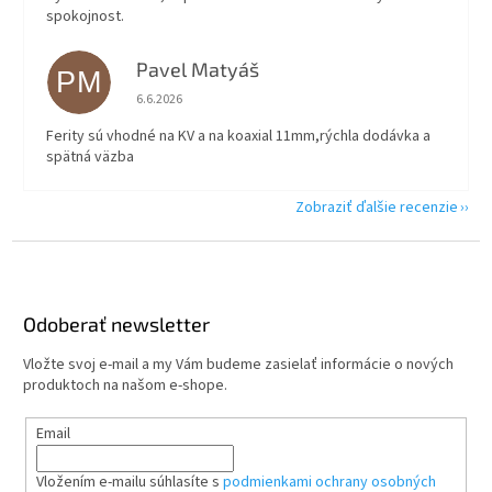
spokojnost.
Pavel Matyáš
PM
Hodnotenie obchodu je 5 z 5 hviezdičiek.
6.6.2026
Ferity sú vhodné na KV a na koaxial 11mm,rýchla dodávka a
spätná väzba
Zobraziť ďalšie recenzie
Z
á
p
ä
Odoberať newsletter
t
Vložte svoj e-mail a my Vám budeme zasielať informácie o nových
i
produktoch na našom e-shope.
e
Email
Vložením e-mailu súhlasíte s
podmienkami ochrany osobných