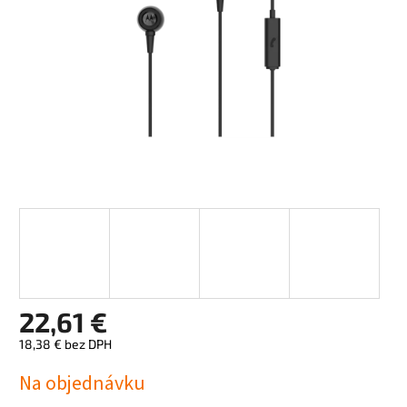
22,61 €
18,38 € bez DPH
Jednotková
Na objednávku
cena: