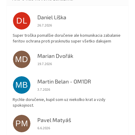
Daniel Líška
DL
Hodnotenie obchodu je 5 z 5 hviezdičiek.
26.7.2026
Super troška pomalšie doručenie ale komunikacia zabalanie
feritov ochrana proti prasknutiu super všetko dakujem
Marian Dvořák
MD
Hodnotenie obchodu je 5 z 5 hviezdičiek.
19.7.2026
Martin Belan - OM1DR
MB
Hodnotenie obchodu je 5 z 5 hviezdičiek.
3.7.2026
Rychle doručenie, kupil som uz niekolko krat a vzdy
spokojnost.
Pavel Matyáš
PM
Hodnotenie obchodu je 5 z 5 hviezdičiek.
6.6.2026