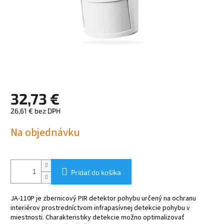
32,73 €
26,61 € bez DPH
Jednotková
Na objednávku
cena:
Pridať do košíka
JA-110P je zbernicový PIR detektor pohybu určený na ochranu
interiérov prostredníctvom infrapasívnej detekcie pohybu v
miestnosti. Charakteristiky detekcie možno optimalizovať