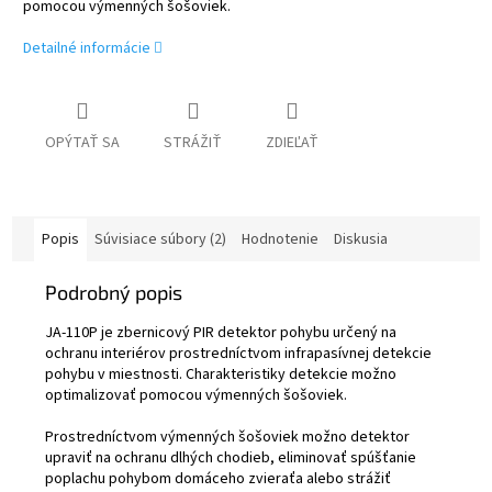
pomocou výmenných šošoviek.
Detailné informácie
OPÝTAŤ SA
STRÁŽIŤ
ZDIEĽAŤ
Popis
Súvisiace súbory (2)
Hodnotenie
Diskusia
Podrobný popis
JA-110P je zbernicový PIR detektor pohybu určený na
ochranu interiérov prostredníctvom infrapasívnej detekcie
pohybu v miestnosti. Charakteristiky detekcie možno
optimalizovať pomocou výmenných šošoviek.
Prostredníctvom výmenných šošoviek možno detektor
upraviť na ochranu dlhých chodieb, eliminovať spúšťanie
poplachu pohybom domáceho zvieraťa alebo strážiť