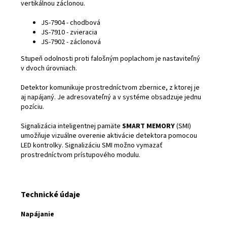
vertikálnou záclonou.
JS-7904 - chodbová
JS-7910 - zvieracia
JS-7902 - záclonová
Stupeň odolnosti proti falošným poplachom je nastaviteľný
v dvoch úrovniach.
Detektor komunikuje prostredníctvom zbernice, z ktorej je
aj napájaný. Je adresovateľný a v systéme obsadzuje jednu
pozíciu.
Signalizácia inteligentnej pamäte
SMART MEMORY
(SMI)
umožňuje vizuálne overenie aktivácie detektora pomocou
LED kontrolky. Signalizáciu SMI možno vymazať
prostredníctvom prístupového modulu.
Technické údaje
Napájanie