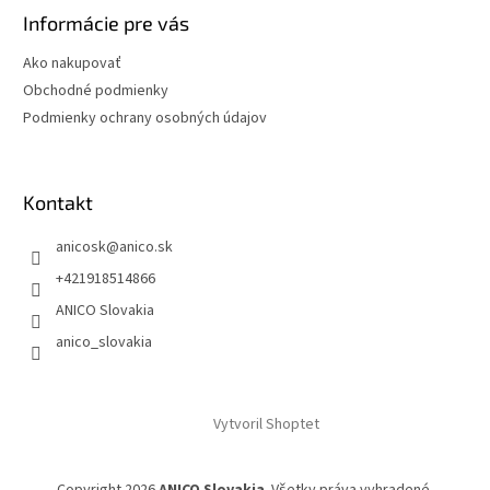
Informácie pre vás
Ako nakupovať
Obchodné podmienky
Podmienky ochrany osobných údajov
Kontakt
anicosk
@
anico.sk
+421918514866
ANICO Slovakia
anico_slovakia
Vytvoril Shoptet
Copyright 2026
ANICO Slovakia
. Všetky práva vyhradené.