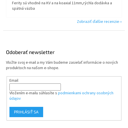
Ferity sú vhodné na KV a na koaxial 11mm,rýchla dodávka a
spätná väzba
Zobraziť ďalšie recenzie
Z
á
p
ä
Odoberať newsletter
t
Vložte svoj e-mail a my Vám budeme zasielať informácie o nových
i
produktoch na našom e-shope.
e
Email
Vložením e-mailu súhlasíte s
podmienkami ochrany osobných
údajov
PRIHLÁSIŤ SA