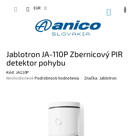
Prejsť
na
EUR
NÁKUPN
obsah
KOŠÍK
Jablotron JA-110P Zbernicový PIR
detektor pohybu
Kód:
JA110P
Priemerné
Neohodnotené
Podrobnosti hodnotenia
Značka:
Jablotron
hodnotenie
produktu
je
0,0
z
5
hviezdičiek.