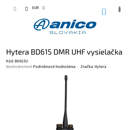
Prejsť
na
EUR
NÁKUPN
obsah
KOŠÍK
Hytera BD615 DMR UHF vysielačka
Kód:
BD615U
Priemerné
Neohodnotené
Podrobnosti hodnotenia
Značka:
Hytera
hodnotenie
produktu
je
0,0
z
5
hviezdičiek.