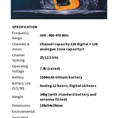
SPECIFICATION
Frequency
UHF: 400-470 MHz
Range
Channels &
Channel capacity:128 digital + 128
zones
analogue Zone capacity:3
Channel
25/12.5 kHz
Spacing
Operating
7.4V (rated)
Voltage
Battery
1500mAh lithium battery
Battery Life
Analog:12 hours; Digital:16 hours
(5/5/90)
240g (with standard battery and
Weight
antenna fitted)
Dimensions
108x54x29mm
Environmental
Operating