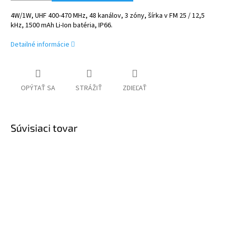
4W/1W, UHF 400-470 MHz, 48 kanálov, 3 zóny, šírka v FM 25 / 12,5
kHz, 1500 mAh Li-Ion batéria, IP66.
Detailné informácie
OPÝTAŤ SA
STRÁŽIŤ
ZDIEĽAŤ
Súvisiaci tovar