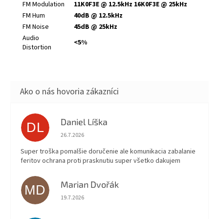
FM Modulation
11K0F3E @ 12.5kHz 16K0F3E @ 25kHz
FM Hum
40dB @ 12.5kHz
FM Noise
45dB @ 25kHz
Audio
<5%
Distortion
Daniel Líška
DL
Hodnotenie obchodu je 5 z 5 hviezdičiek.
26.7.2026
Super troška pomalšie doručenie ale komunikacia zabalanie
feritov ochrana proti prasknutiu super všetko dakujem
Marian Dvořák
MD
Hodnotenie obchodu je 5 z 5 hviezdičiek.
19.7.2026