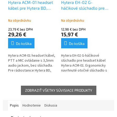
Hytera ACM-01 headset
Hytera EH-02 G-
kábel pre Hytera BD,
háčikové slúchadlo pre
PD4, PD5
kábel Hytera ACM-01
Na objednávku
Na objednávku
23,79 € bez DPH
12,98 € bez DPH
29,26 €
15,97 €
Do košíka
Do košíka
Hytera ACM-01 headset kábel,
Hytera EH-02 G-háčikové
PTT a MIC ovládanie s 3,5mm
slúchadlo pre headset kábel
audio jackom, bez slúchadla.
Hytera ACM-01. Ergonomicky
Pre rádiostanice Hytera BD,
navrhnuté otočné slúchadlo s
PD4 a PD5. Môže byť použitý s
3,5mm jack konektorom. Na
Hytera slúchadlami ako ES-01,
použitie s káblom PTT a MIC.
ES-02, EH-01, EH-02 alebo
EHS20. Môže byť uchytený pre
ZOBRAZIŤ VŠETKY SÚVISIACE PRODUKTY
pohodlné nosenie. Ochrana
IP54.
Popis
Hodnotenie
Diskusia