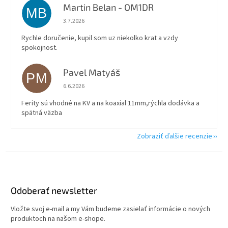
Martin Belan - OM1DR
MB
Hodnotenie obchodu je 5 z 5 hviezdičiek.
3.7.2026
Rychle doručenie, kupil som uz niekolko krat a vzdy
spokojnost.
Pavel Matyáš
PM
Hodnotenie obchodu je 5 z 5 hviezdičiek.
6.6.2026
Ferity sú vhodné na KV a na koaxial 11mm,rýchla dodávka a
spätná väzba
Zobraziť ďalšie recenzie
Z
á
p
ä
Odoberať newsletter
t
Vložte svoj e-mail a my Vám budeme zasielať informácie o nových
i
produktoch na našom e-shope.
e