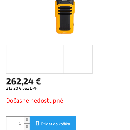
262,24 €
213,20 € bez DPH
Jednotková
Dočasne nedostupné
cena:
Pridať do košíka