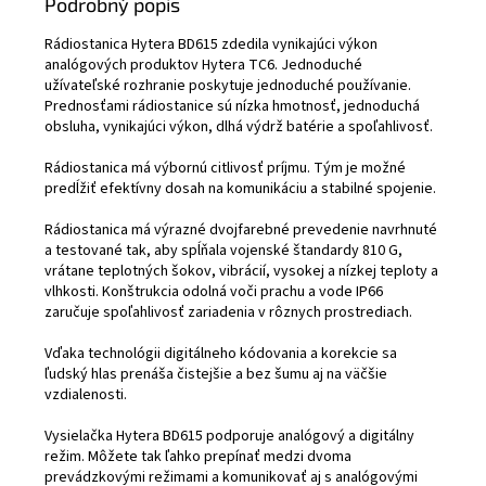
Podrobný popis
Rádiostanica Hytera BD615 zdedila vynikajúci výkon
analógových produktov Hytera TC6. Jednoduché
užívateľské rozhranie poskytuje jednoduché používanie.
Prednosťami rádiostanice sú nízka hmotnosť, jednoduchá
obsluha, vynikajúci výkon, dlhá výdrž batérie a spoľahlivosť.
Rádiostanica má výbornú citlivosť príjmu. Tým je možné
predĺžiť efektívny dosah na komunikáciu a stabilné spojenie.
Rádiostanica má výrazné dvojfarebné prevedenie navrhnuté
a testované tak, aby spĺňala vojenské štandardy 810 G,
vrátane teplotných šokov, vibrácií, vysokej a nízkej teploty a
vlhkosti. Konštrukcia odolná voči prachu a vode IP66
zaručuje spoľahlivosť zariadenia v rôznych prostrediach.
Vďaka technológii digitálneho kódovania a korekcie sa
ľudský hlas prenáša čistejšie a bez šumu aj na väčšie
vzdialenosti.
Vysielačka Hytera BD615 podporuje analógový a digitálny
režim. Môžete tak ľahko prepínať medzi dvoma
prevádzkovými režimami a komunikovať aj s analógovými