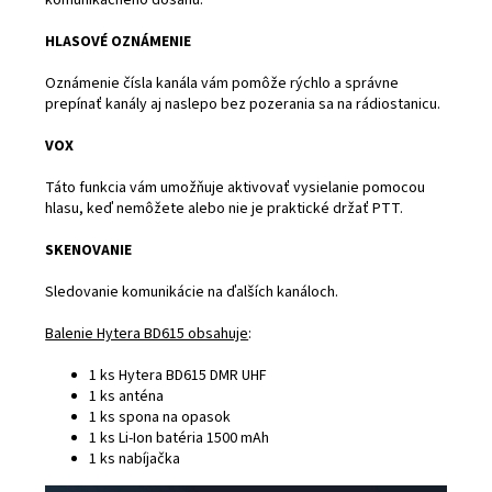
komunikačného dosahu.
HLASOVÉ OZNÁMENIE
Oznámenie čísla kanála vám pomôže rýchlo a správne
prepínať kanály aj naslepo bez pozerania sa na rádiostanicu.
VOX
Táto funkcia vám umožňuje aktivovať vysielanie pomocou
hlasu, keď nemôžete alebo nie je praktické držať PTT.
SKENOVANIE
Sledovanie komunikácie na ďalších kanáloch.
Balenie Hytera BD615 obsahuje
:
1 ks Hytera BD615 DMR UHF
1 ks anténa
1 ks spona na opasok
1 ks Li-Ion batéria 1500 mAh
1 ks nabíjačka