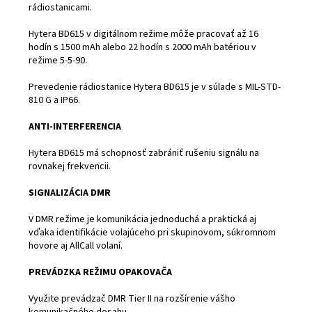
rádiostanicami.
Hytera BD615 v digitálnom režime môže pracovať až 16
hodín s 1500 mAh alebo 22 hodín s 2000 mAh batériou v
režime 5-5-90.
Prevedenie rádiostanice Hytera BD615 je v súlade s MIL-STD-
810 G a IP66.
ANTI-INTERFERENCIA
Hytera BD615 má schopnosť zabrániť rušeniu signálu na
rovnakej frekvencii.
SIGNALIZÁCIA DMR
V DMR režime je komunikácia jednoduchá a praktická aj
vďaka identifikácie volajúceho pri skupinovom, súkromnom
hovore aj AllCall volaní.
PREVÁDZKA REŽIMU OPAKOVAČA
Využite prevádzač DMR Tier II na rozšírenie vášho