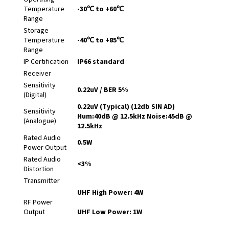
Temperature
-30℃ to +60℃
Range
Storage
Temperature
-40℃ to +85℃
Range
IP Certification
IP66 standard
Receiver
Sensitivity
0.22uV / BER 5%
(Digital)
0.22uV (Typical) (12db SIN AD)
Sensitivity
Hum:40dB @ 12.5kHz Noise:45dB @
(Analogue)
12.5kHz
Rated Audio
0.5W
Power Output
Rated Audio
<3%
Distortion
Transmitter
UHF High Power: 4W
RF Power
Output
UHF Low Power: 1W