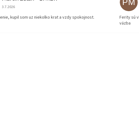
PM
Hodnotenie obchodu je 5 z 5 hviezdičiek.
3.7.2026
enie, kupil som uz niekolko krat a vzdy spokojnost.
Ferity sú 
väzba