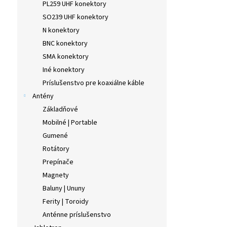
PL259 UHF konektory
SO239 UHF konektory
N konektory
BNC konektory
SMA konektory
Iné konektory
Príslušenstvo pre koaxiálne káble
Antény
Základňové
Mobilné | Portable
Gumené
Rotátory
Prepínače
Magnety
Baluny | Ununy
Ferity | Toroidy
Anténne príslušenstvo