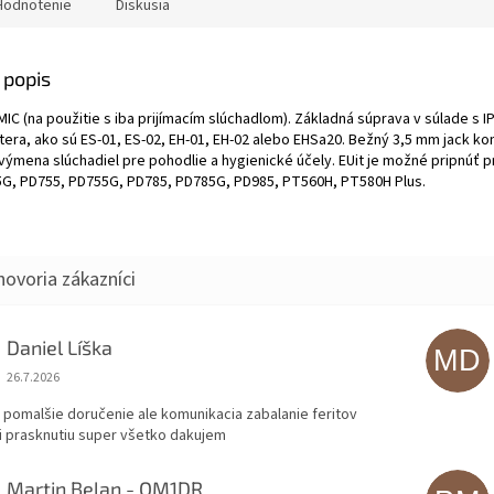
Hodnotenie
Diskusia
 popis
IC (na použitie s iba prijímacím slúchadlom). Základná súprava v súlade s
tera, ako sú ES-01, ES-02, EH-01, EH-02 alebo EHSa20. Bežný 3,5 mm jack ko
ýmena slúchadiel pre pohodlie a hygienické účely. EUit je možné pripnúť p
G, PD755, PD755G, PD785, PD785G, PD985, PT560H, PT580H Plus.
Daniel Líška
MD
Hodnotenie obchodu je 5 z 5 hviezdičiek.
26.7.2026
 pomalšie doručenie ale komunikacia zabalanie feritov
i prasknutiu super všetko dakujem
Martin Belan - OM1DR