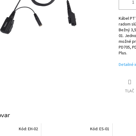
Kábel PTT
radom slú
Bežný 3,5
01. Jedno
možné pr
PD705, P
Plus.
Detailné 
TLAČ
ovar
Kód:
EH-02
Kód:
ES-01