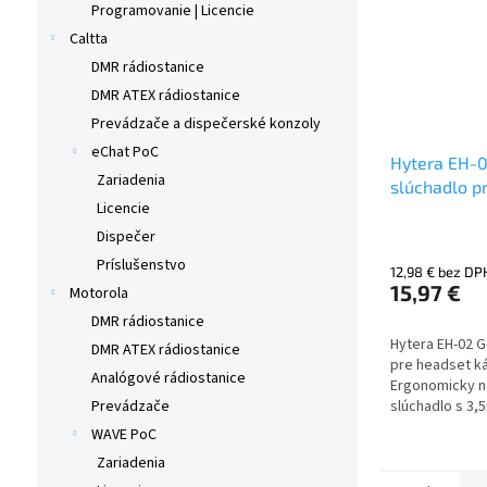
Programovanie | Licencie
Caltta
DMR rádiostanice
DMR ATEX rádiostanice
Prevádzače a dispečerské konzoly
eChat PoC
Hytera EH-0
Zariadenia
slúchadlo p
Licencie
ACM-01
Dispečer
Príslušenstvo
12,98 € bez DP
15,97 €
Motorola
DMR rádiostanice
Hytera EH-02 G
DMR ATEX rádiostanice
pre headset ká
Analógové rádiostanice
Ergonomicky n
slúchadlo s 3,
Prevádzače
konektorom. Na
WAVE PoC
PTT a MIC.
Zariadenia