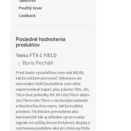
Jablotron
Použitý tovar
Cashback
Posledné hodnotenia
produktov
Yaesu FTX-1 FIELD
Boris Pecháň
|
Hodnotenie produktu je 5 z 5 hviezdičiek.
Pred touto vysielačkou som mal X6100,
takže môžem porovnať. Výkonovo asi
narovnako Výdržou batérie som ešte
neporovnával Super: plus pásma 70m, 2m,
70cm Dve jednotky RX: HF+2m/70cm alebo
2m/70cm+2m/70cm s nezávislým ladením
a hlasitosťou Dva repro, takže kvalitný
prednes Technicke prevedenie ako
mechanické tak aj ohľadne spracovania
signalu na vyššej úrovni Dotykový displej a
nastavenia podobne ako pri stolovej FDdx-