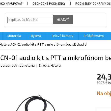
AKO NAKUPOVAŤ
OBCHODNÉ PODMIENKY
PODMIENKY OCHRANY OS
HĽADAŤ
Motorola
Hytera
Telové kamery
Príslušenstvo
Hytera ACN-01 audio kit s PTT a mikrofónom bez slúchadiel
CN-01 audio kit s PTT a mikrofónom be
Podrobnosti hodnotenia
Značka:
Hytera
24,
19,76 € 
Jednotk
Na ob
cena: