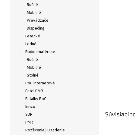
Ručné
Mobilné
Prevádzače
Dispečing
Letecké
Lodné
Rádioamatérske
Ručné
Mobilné
Stolné
PoC internetové
Entel DMR
Estalky PoC
Inrico
Súvisiaci t
SDR
PMR
Rozšírenie | Osadenie