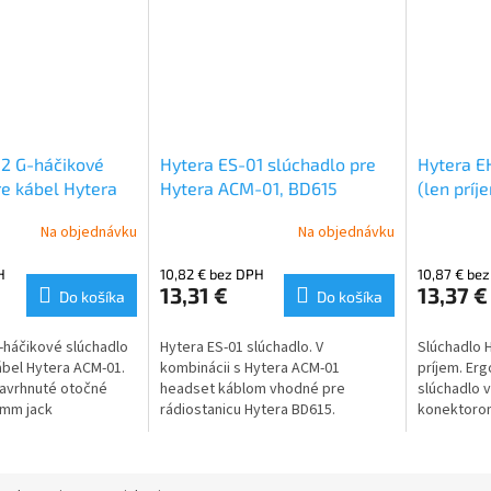
2 G-háčikové
Hytera ES-01 slúchadlo pre
Hytera E
re kábel Hytera
Hytera ACM-01, BD615
(len príj
HP505, 
Na objednávku
Na objednávku
H
10,82 € bez DPH
10,87 € be
13,31 €
13,37 €
Do košíka
Do košíka
-háčikové slúchadlo
Hytera ES-01 slúchadlo. V
Slúchadlo H
bel Hytera ACM-01.
kombinácii s Hytera ACM-01
príjem. Er
avrhnuté otočné
headset káblom vhodné pre
slúchadlo v
5mm jack
rádiostanicu Hytera BD615.
konektorom
 použitie s káblom
Použiteľné aj pre ďalšie
PTT&MIC a
rádiostanice ...
vzdialenéh