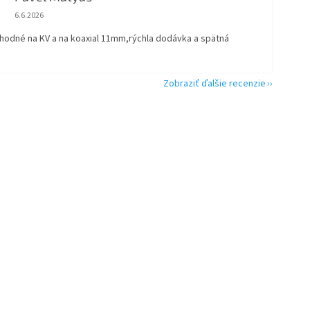
Hodnotenie obchodu je 5 z 5 hviezdičiek.
6.6.2026
vhodné na KV a na koaxial 11mm,rýchla dodávka a spätná
Zobraziť ďalšie recenzie