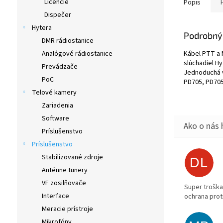
Licencie
Popis
Dispečer
Hytera
Podrobný
DMR rádiostanice
Kábel PTT a M
Analógové rádiostanice
slúchadiel Hy
Prevádzače
Jednoduchá v
PoC
PD705, PD705
Telové kamery
Zariadenia
Software
Príslušenstvo
Príslušenstvo
Stabilizované zdroje
DL
Anténne tunery
VF zosilňovače
Super troška
Interface
ochrana prot
Meracie prístroje
Mikrofóny