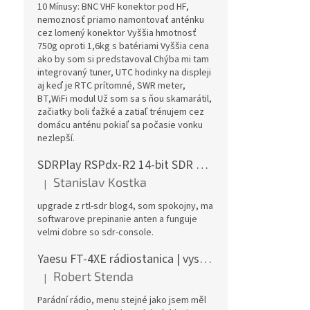
10 Mínusy: BNC VHF konektor pod HF,
nemoznosť priamo namontovať anténku
cez lomený konektor Vyššia hmotnosť
750g oproti 1,6kg s batériami Vyššia cena
ako by som si predstavoval Chýba mi tam
integrovaný tuner, UTC hodinky na displeji
aj keď je RTC prítomné, SWR meter,
BT,WiFi modul Už som sa s ňou skamarátil,
začiatky boli ťažké a zatiaľ trénujem cez
domácu anténu pokiaľ sa počasie vonku
nezlepší.
SDRPlay RSPdx-R2 14-bit SDR prijímač 1kHz-2GHz
Stanislav Kostka
|
Hodnotenie produktu je 5 z 5 hviezdičiek.
upgrade z rtl-sdr blog4, som spokojny, ma
softwarove prepinanie anten a funguje
velmi dobre so sdr-console.
Yaesu FT-4XE rádiostanica | vysielačka
Robert Stenda
|
Hodnotenie produktu je 5 z 5 hviezdičiek.
Parádní rádio, menu stejné jako jsem měl