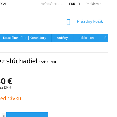
OBNÝCH ÚDAJOV
Veľkosť textu
EUR
Prihlásenie
NÁKUPNÝ
Prázdny košík
KOŠÍK
Koaxiálne káble | Konektory
Antény
Jablotron
Použitý
z slúchadiel
Kód:
ACN01
30 €
bez DPH
ová
jednávku