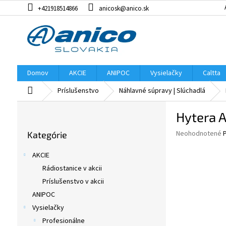
Prejsť
+421918514866
anicosk@anico.sk
na
obsah
Domov
AKCIE
ANIPOC
Vysielačky
Caltta
Domov
Príslušenstvo
Náhlavné súpravy | Slúchadlá
B
Hytera A
o
Preskočiť
č
Priemerné
Neohodnotené
Kategórie
kategórie
n
hodnotenie
ý
produktu
AKCIE
p
je
Rádiostanice v akcii
0,0
a
z
Príslušenstvo v akcii
n
5
e
ANIPOC
hviezdičiek.
l
Vysielačky
Profesionálne