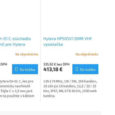
H-01 C-slúchadlo
Hytera HP505V1 DMR VHF
em) pre Hytera
vysielačka
HP565
Na objednávku
Na objednávku
z DPH
335,92 € bez DPH
413,18 €
Do košíka
Do košíka
ytera EH-01 C, len pre
136-174 MHz, 1W / 5W, 256 kanálov,
gonomicky navrhnuté
16 zón po 16 kanálov, 12,5 / 20 / 25
 štýle C s 3,5 mm jack
kHz, IP67, MIL-STD-810 H, 1500 mAh
 na použitie s káblom
batéria.
lebo mikrofónom
o reproduktora.