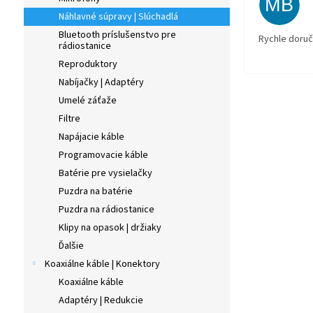
MB
Náhlavné súpravy | Slúchadlá
Bluetooth príslušenstvo pre
Rychle doruč
rádiostanice
Reproduktory
Nabíjačky | Adaptéry
Umelé záťaže
Filtre
Napájacie káble
Programovacie káble
Batérie pre vysielačky
Puzdra na batérie
Puzdra na rádiostanice
Klipy na opasok | držiaky
Ďalšie
Koaxiálne káble | Konektory
Koaxiálne káble
Adaptéry | Redukcie