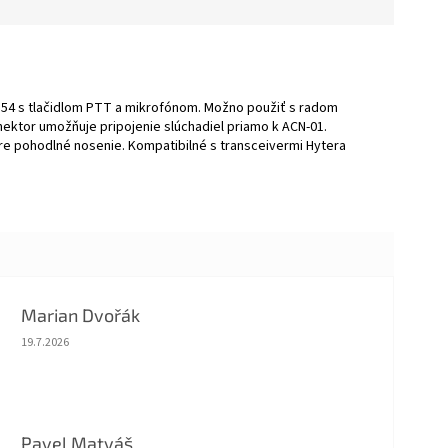
 IP54 s tlačidlom PTT a mikrofónom. Možno použiť s radom
nektor umožňuje pripojenie slúchadiel priamo k ACN-01.
re pohodlné nosenie. Kompatibilné s transceivermi Hytera
Marian Dvořák
Hodnotenie obchodu je 5 z 5 hviezdičiek.
19.7.2026
Pavel Matyáš