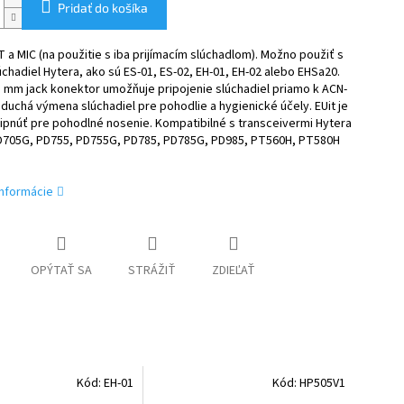
Pridať do košíka
 a MIC (na použitie s iba prijímacím slúchadlom). Možno použiť s
chadiel Hytera, ako sú ES-01, ES-02, EH-01, EH-02 alebo EHSa20.
 mm jack konektor umožňuje pripojenie slúchadiel priamo k ACN-
duchá výmena slúchadiel pre pohodlie a hygienické účely. EUit je
ipnúť pre pohodlné nosenie. Kompatibilné s transceivermi Hytera
D705G, PD755, PD755G, PD785, PD785G, PD985, PT560H, PT580H
informácie
OPÝTAŤ SA
STRÁŽIŤ
ZDIEĽAŤ
Kód:
EH-01
Kód:
HP505V1