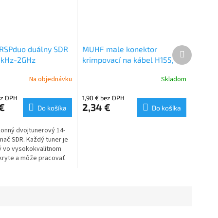
RSPduo duálny SDR
MUHF male konektor
Ďalší
produkt
 1kHz-2GHz
krimpovací na kábel H155,
LMR240
Na objednávku
Skladom
ez DPH
1,90 € bez DPH
 €
2,34 €
Do košíka
Do košíka
onný dvojtunerový 14-
ímač SDR. Každý tuner je
ý vo vysokokvalitnom
kryte a môže pracovať
e kdekoľvek medzi 1kHz
šírkou pásma až 10 MHz
tunery môžu pracovať
ekoľvek medzi 1kHz a
rkou pásma až 2 MHz na
. Vysoká stabilita spolu s