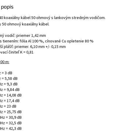
funkciami 
 popis
robí toto z
priemyseln
40 koaxiálny kábel 50 ohmový s lankovým stredným vodičom.
vzdelávacie
y 50 ohmový koaxiálny kábel.
ný vodič: priemer 1,42 mm
 s tienením: fólia Al 100 %, cínované Cu opletenie 80 %
ší plášť: priemer. 6,10 mm +/- 0,15 mm
vací činiteľ K = 0,81
100 m:
 = 3 dB
 = 5,58 dB
z = 9,3 dB
z = 9,84 dB
z = 14,08 dB
z = 17,4 dB
z = 23 dB
z = 25,75 dB
Hz = 30,9 dB
Hz = 32,5 dB
Hz = 42,3 dB