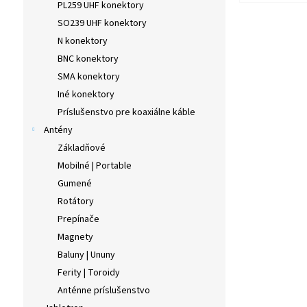
PL259 UHF konektory
SO239 UHF konektory
N konektory
BNC konektory
SMA konektory
Iné konektory
Príslušenstvo pre koaxiálne káble
Antény
Základňové
Mobilné | Portable
Gumené
Rotátory
Prepínače
Magnety
Baluny | Ununy
Ferity | Toroidy
Anténne príslušenstvo