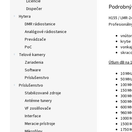
Licencie
Podrobný
Dispečer
Hytera
H155 / LMR-2
DMR rádiostanice
Profesionáln
Analógové rádiostanice
vnútor
Prevádzače
krytie
vonkaj
PoC
skraco
Telové kamery
Útlum dB na 
Zariadenia
Software
10 MHz
Príslušenstvo
50 MHz
100 MH
Príslušenstvo
150 MH
Stabilizované zdroje
300 MH
Anténne tunery
500 MH
600 MH
VF zosilňovače
960 MH
Interface
1000 M
Meracie prístroje
1500 M
1750 M
Mikrofóny