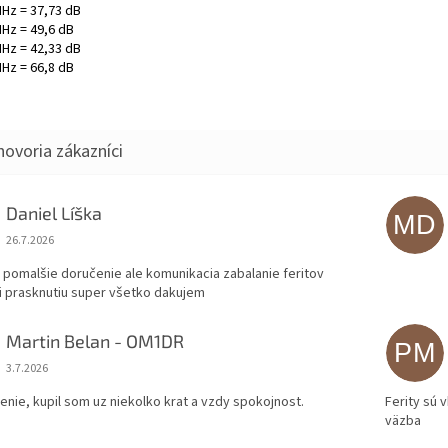
Hz = 37,73 dB
Hz = 49,6 dB
Hz = 42,33 dB
Hz = 66,8 dB
Daniel Líška
MD
Hodnotenie obchodu je 5 z 5 hviezdičiek.
26.7.2026
 pomalšie doručenie ale komunikacia zabalanie feritov
i prasknutiu super všetko dakujem
Martin Belan - OM1DR
PM
Hodnotenie obchodu je 5 z 5 hviezdičiek.
3.7.2026
enie, kupil som uz niekolko krat a vzdy spokojnost.
Ferity sú 
väzba