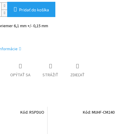
Pridať do košíka
priemer 6,1 mm +/- 0,15 mm
informácie
OPÝTAŤ SA
STRÁŽIŤ
ZDIEĽAŤ
Kód:
RSPDUO
Kód:
MUHF-CM240