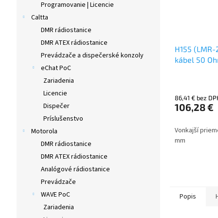
Programovanie | Licencie
Caltta
DMR rádiostanice
DMR ATEX rádiostanice
H155 (LMR-2
Prevádzače a dispečerské konzoly
kábel 50 Oh
eChat PoC
Zariadenia
Licencie
86,41 € bez DP
106,28 €
Dispečer
Príslušenstvo
Vonkajší priem
Motorola
mm
DMR rádiostanice
DMR ATEX rádiostanice
Analógové rádiostanice
Prevádzače
WAVE PoC
Popis
Zariadenia