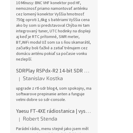
10 Mínusy: BNC VHF konektor pod HF,
nemoznosť priamo namontovať anténku
cez lomený konektor Vyššia hmotnosť
750g oproti 1,6kg s batériami Vyššia cena
ako by som si predstavoval Chýba mi tam
integrovaný tuner, UTC hodinky na displeji
aj keď je RTC prítomné, SWR meter,
BT,WiFi modul Už som sa s ňou skamarátil,
začiatky boli ťažké a zatiaľ trénujem cez
domácu anténu pokiaľ sa počasie vonku
nezlepší.
SDRPlay RSPdx-R2 14-bit SDR prijímač 1kHz-2GHz
Stanislav Kostka
|
Hodnotenie produktu je 5 z 5 hviezdičiek.
upgrade z rtl-sdr blog4, som spokojny, ma
softwarove prepinanie anten a funguje
velmi dobre so sdr-console.
Yaesu FT-4XE rádiostanica | vysielačka
Robert Stenda
|
Hodnotenie produktu je 5 z 5 hviezdičiek.
Parádní rádio, menu stejné jako jsem měl