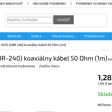
AKO NAKUPOVAŤ
OBCHODNÉ PODMIENKY
PODMIENKY OCHRANY OS
HĽADAŤ
Motorola
Hytera
Telové kamery
Príslušenstvo
H155 (LMR-240) koaxiálny kábel 50 Ohm (1m)
MR-240) koaxiálny kábel 50 Ohm (1m)
Kó
Podrobnosti hodnotenia
Značka:
Anico
1,28
1,04 € b
Jednotk
Skla
cena:
Môžeme d