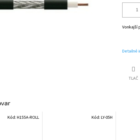
Vonkajší 
Detailné 
TLAČ
ovar
Kód:
H155A-ROLL
Kód:
LY-05H