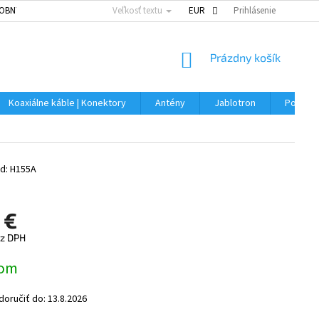
OBNÝCH ÚDAJOV
Veľkosť textu
EUR
Prihlásenie
NÁKUPNÝ
Prázdny košík
KOŠÍK
Koaxiálne káble | Konektory
Antény
Jablotron
Použitý
d:
H155A
 €
ez DPH
ová
dom
oručiť do:
13.8.2026