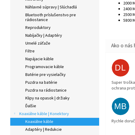
2000 M
Náhlavné súpravy | Slúchadlá
2400 M
2500 M
Bluetooth príslušenstvo pre
rádiostanice
5800 M
Reproduktory
Nabíjačky | Adaptéry
Umelé záťaže
Filtre
Napájacie káble
DL
Programovacie káble
Batérie pre vysielačky
Super troška
Puzdra na batérie
ochrana prot
Puzdra na rádiostanice
Klipy na opasok | držiaky
MB
Ďalšie
Koaxiálne káble | Konektory
Rychle doruč
Koaxiálne káble
Adaptéry | Redukcie