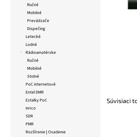
Ručné
Mobilné
Prevádzače
Dispečing
Letecké
Lodné
Rádioamatérske
Ručné
Mobilné
Stolné
PoC internetové
Entel DMR
Súvisiaci t
Estalky PoC
Inrico
SDR
PMR
Rozšírenie | Osadenie