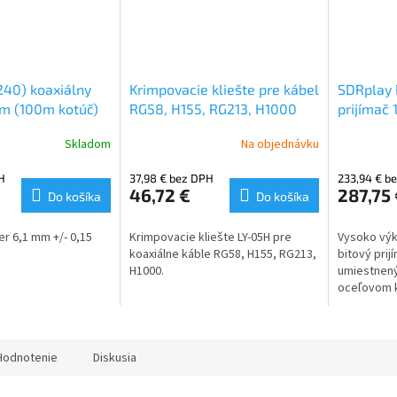
40) koaxiálny
Krimpovacie kliešte pre kábel
SDRplay 
m (100m kotúč)
RG58, H155, RG213, H1000
prijímač
Skladom
Na objednávku
H
37,98 € bez DPH
233,94 € b
46,72 €
287,75
Do košíka
Do košíka
er 6,1 mm +/- 0,15
Krimpovacie kliešte LY-05H pre
Vysoko výk
koaxiálne káble RG58, H155, RG213,
bitový prij
H1000.
umiestnen
oceľovom 
samostatn
a 2GHz so 
alebo oba 
súčasne kd
Hodnotenie
Diskusia
2GHz so ší
jeden tuner