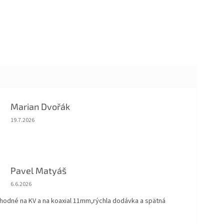
Marian Dvořák
Hodnotenie obchodu je 5 z 5 hviezdičiek.
19.7.2026
Pavel Matyáš
Hodnotenie obchodu je 5 z 5 hviezdičiek.
6.6.2026
vhodné na KV a na koaxial 11mm,rýchla dodávka a spätná