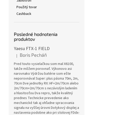
Jablotron
Použitý tovar
Cashback
Posledné hodnotenia
produktov
Yaesu FTX-1 FIELD
Boris Pecháň
|
Hodnotenie produktu je 5 z 5 hviezdičiek.
Pred touto vysielačkou som mal X6100,
takže môžem porovnať. Výkonovo asi
narovnako Výdržou batérie som ešte
neporovnával Super: plus pásma 70m, 2m,
70cm Dve jednotky RX: HF+2m/70cm alebo
2m/70cm+2m/70cm s nezávislým ladením
a hlasitosťou Dva repro, takže kvalitný
prednes Technicke prevedenie ako
mechanické tak aj ohľadne spracovania
signalu na vyššej úrovni Dotykový displej a
nastavenia podobne ako pri stolovej FDdx-