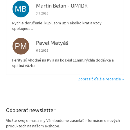
Martin Belan - OM1DR
MB
Hodnotenie obchodu je 5 z 5 hviezdičiek.
3.7.2026
Rychle doručenie, kupil som uz niekolko krat a vzdy
spokojnost.
Pavel Matyáš
PM
Hodnotenie obchodu je 5 z 5 hviezdičiek.
6.6.2026
Ferity sú vhodné na KV a na koaxial 11mm,rýchla dodávka a
spätná väzba
Zobraziť ďalšie recenzie
Z
á
p
ä
Odoberať newsletter
t
Vložte svoj e-mail a my Vám budeme zasielať informácie o nových
i
produktoch na našom e-shope.
e