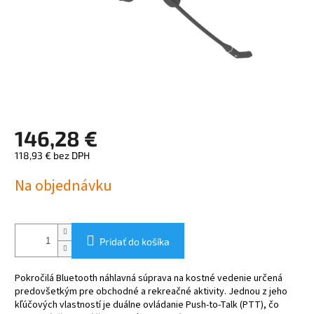
146,28 €
118,93 € bez DPH
Jednotková
Na objednávku
cena:
Pridať do košíka
Pokročilá Bluetooth náhlavná súprava na kostné vedenie určená
predovšetkým pre obchodné a rekreačné aktivity. Jednou z jeho
kľúčových vlastností je duálne ovládanie Push-to-Talk (PTT), čo