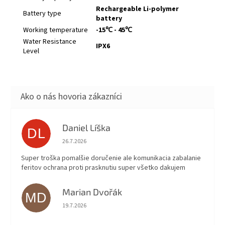
Rechargeable Li-polymer
Battery type
battery
Working temperature
-15℃ - 45℃
Water Resistance
IPX6
Level
Daniel Líška
DL
Hodnotenie obchodu je 5 z 5 hviezdičiek.
26.7.2026
Super troška pomalšie doručenie ale komunikacia zabalanie
feritov ochrana proti prasknutiu super všetko dakujem
Marian Dvořák
MD
Hodnotenie obchodu je 5 z 5 hviezdičiek.
19.7.2026