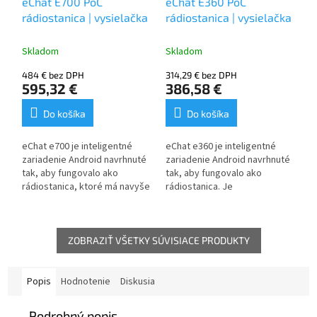
eChat E700 PoC
eChat E360 PoC
rádiostanica | vysielačka
rádiostanica | vysielačka
Skladom
Skladom
484 € bez DPH
314,29 € bez DPH
595,32 €
386,58 €
Do košíka
Do košíka
eChat e700 je inteligentné
eChat e360 je inteligentné
zariadenie Android navrhnuté
zariadenie Android navrhnuté
tak, aby fungovalo ako
tak, aby fungovalo ako
rádiostanica, ktoré má navyše
rádiostanica. Je
spoločné funkcie s mobilnými
ideálnou voľbou pre väčšinu
telefónmi. Veľká obrazovka
priemyselných odvetví.
LCD uľahčuje jednoduché
Jej veľkosť, pevné
spravovanie funkcií systému
uchopenie, veľká farebná
ZOBRAZIŤ VŠETKY SÚVISIACE PRODUKTY
Android. Dotykový displej
obrazovka LCD,
umožňuje užívateľovi
vysokokapacitná batéria a
skontrolovať geografické
dobrá počuteľnosť sú funkcie
Popis
Hodnotenie
Diskusia
umiestnenie členov skupiny
potrebné pre veľké množstvo
alebo zaznamenávať
činností. Vďaka ochrane IP54
Podrobný popis