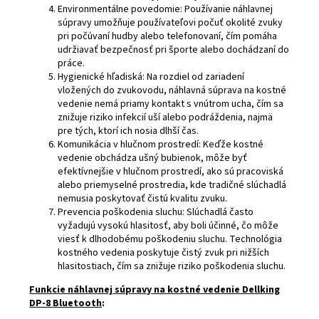
Environmentálne povedomie: Používanie náhlavnej
súpravy umožňuje používateľovi počuť okolité zvuky
pri počúvaní hudby alebo telefonovaní, čím pomáha
udržiavať bezpečnosť pri športe alebo dochádzaní do
práce.
Hygienické hľadiská: Na rozdiel od zariadení
vložených do zvukovodu, náhlavná súprava na kostné
vedenie nemá priamy kontakt s vnútrom ucha, čím sa
znižuje riziko infekcií uší alebo podráždenia, najmä
pre tých, ktorí ich nosia dlhší čas.
Komunikácia v hlučnom prostredí: Keďže kostné
vedenie obchádza ušný bubienok, môže byť
efektívnejšie v hlučnom prostredí, ako sú pracoviská
alebo priemyselné prostredia, kde tradičné slúchadlá
nemusia poskytovať čistú kvalitu zvuku.
Prevencia poškodenia sluchu: Slúchadlá často
vyžadujú vysokú hlasitosť, aby boli účinné, čo môže
viesť k dlhodobému poškodeniu sluchu. Technológia
kostného vedenia poskytuje čistý zvuk pri nižších
hlasitostiach, čím sa znižuje riziko poškodenia sluchu.
Funkcie náhlavnej súpravy na kostné vedenie Dellking
DP-8 Bluetooth
: