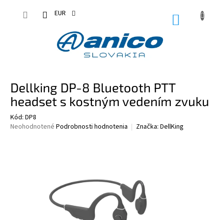
Prejsť
na
EUR
NÁKUPN
obsah
KOŠÍK
Dellking DP-8 Bluetooth PTT
headset s kostným vedením zvuku
Kód:
DP8
Priemerné
Neohodnotené
Podrobnosti hodnotenia
Značka:
DellKing
hodnotenie
produktu
je
0,0
z
5
hviezdičiek.