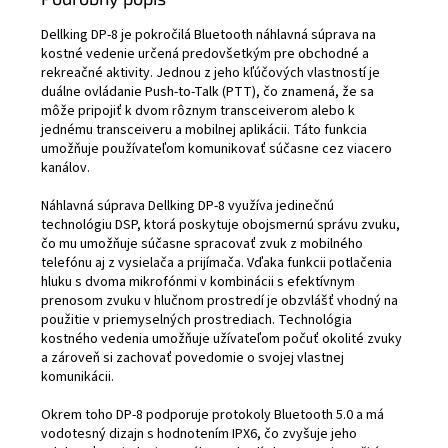
konverzácie diskusnej
rádiostanica vhodná pre
skupiny. So zaobleným
použitie v náročnom aj vlhkom
Dellking DP-8 je pokročilá Bluetooth náhlavná súprava na
tvarom, krytím IP54,
prostredí. Menu je k dispozícii
kostné vedenie určená predovšetkým pre obchodné a
robustným krytom odolným
v niekoľkých jazykoch a
rekreačné aktivity. Jednou z jeho kľúčových vlastností je
voči oteru sa eChat E700 PoC
navigácia na vysoko
duálne ovládanie Push-to-Talk (PTT), čo znamená, že sa
rádiostanica môže spoľahlivo
kontrastnej obrazovke LCD je
môže pripojiť k dvom rôznym transceiverom alebo k
používať v akomkoľvek
veľmi jednoduchá pomocou
jednému transceiveru a mobilnej aplikácii. Táto funkcia
odbore. 4 000 mAh batéria
multifunkčného gombíka v
umožňuje používateľom komunikovať súčasne cez viacero
vydrží aj počas dlhších
hornej časti zariadenia.
kanálov.
pracovných dní.
Batéria s kapacitou až 5 500
mAh zaisťuje, že zariadenie
Náhlavná súprava Dellking DP-8 využíva jedinečnú
vydrží v prevádzke aj cez dlhé
technológiu DSP, ktorá poskytuje obojsmernú správu zvuku,
pracovné smeny. Zariadenie
čo mu umožňuje súčasne spracovať zvuk z mobilného
je možné nabíjať aj zo
telefónu aj z vysielača a prijímača. Vďaka funkcii potlačenia
štandardných nabíjačiek USB
hluku s dvoma mikrofónmi v kombinácii s efektívnym
typu C.
prenosom zvuku v hlučnom prostredí je obzvlášť vhodný na
použitie v priemyselných prostrediach. Technológia
kostného vedenia umožňuje užívateľom počuť okolité zvuky
a zároveň si zachovať povedomie o svojej vlastnej
komunikácii.
Okrem toho DP-8 podporuje protokoly Bluetooth 5.0 a má
vodotesný dizajn s hodnotením IPX6, čo zvyšuje jeho