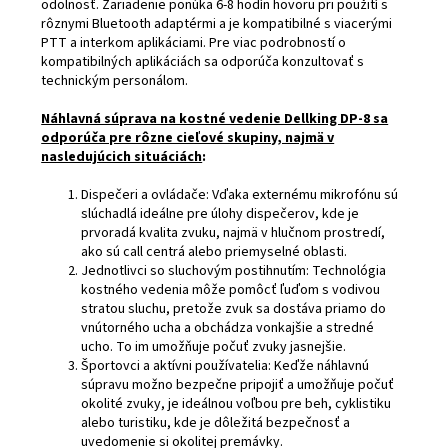
odolnosť. Zariadenie ponúka 6-8 hodín hovoru pri použití s ​​
rôznymi Bluetooth adaptérmi a je kompatibilné s viacerými
PTT a interkom aplikáciami. Pre viac podrobností o
kompatibilných aplikáciách sa odporúča konzultovať s
technickým personálom.
Náhlavná súprava na kostné vedenie Dellking DP-8 sa
odporúča pre rôzne cieľové skupiny, najmä v
nasledujúcich situáciách
:
Dispečeri a ovládače: Vďaka externému mikrofónu sú
slúchadlá ideálne pre úlohy dispečerov, kde je
prvoradá kvalita zvuku, najmä v hlučnom prostredí,
ako sú call centrá alebo priemyselné oblasti.
Jednotlivci so sluchovým postihnutím: Technológia
kostného vedenia môže pomôcť ľuďom s vodivou
stratou sluchu, pretože zvuk sa dostáva priamo do
vnútorného ucha a obchádza vonkajšie a stredné
ucho. To im umožňuje počuť zvuky jasnejšie.
Športovci a aktívni používatelia: Keďže náhlavnú
súpravu možno bezpečne pripojiť a umožňuje počuť
okolité zvuky, je ideálnou voľbou pre beh, cyklistiku
alebo turistiku, kde je dôležitá bezpečnosť a
uvedomenie si okolitej premávky.