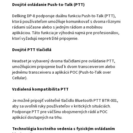
Dvojité ovládanie Push-to-Talk (PTT)
Dellking DP-8 podporuje duálnu funkciu Push-to-Talk (PTT),
ktorá používateľom umožňuje komunikovať s dvoma rôznymi
rádiami súčasne alebo s jedným rádiom a mobilnou
aplikáciou. Táto funkcia je výhodná najmä pre profesionálov,
ktorí vyžadujú nepretržité pripojenie.
Dvojité PTT tlačidlá
Headset je vybavený dvoma tlačidlami pre ovládanie PTT,
umožňujúcimi pripojenie buď k dvom transceiverom alebo
jednému transceiveru a aplikácii POC (Push-to-Talk over
Cellular).
Vzdialená kompatibilita PTT
Je možné pripojiť voliteľné tlačidlo Bluetooth PTT BTR-001,
aby sa uvoľnili ruky používateľov v kritických situáciách.
Podporuje PTT pre väčšinu obojsmerných rádií a POC
aplikácií dostupných na trhu.
Technológia kostného vedenia s fyzickým ovládaním