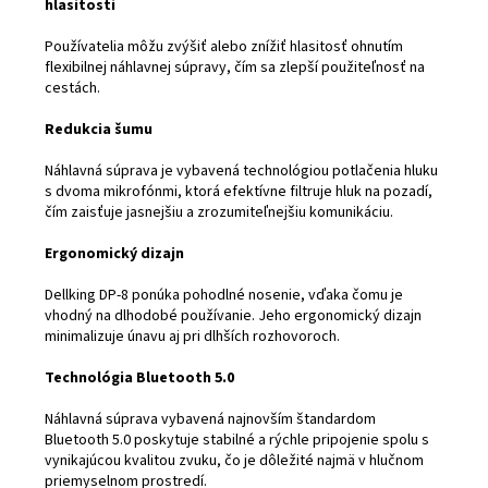
hlasitosti
Používatelia môžu zvýšiť alebo znížiť hlasitosť ohnutím
flexibilnej náhlavnej súpravy, čím sa zlepší použiteľnosť na
cestách.
Redukcia šumu
Náhlavná súprava je vybavená technológiou potlačenia hluku
s dvoma mikrofónmi, ktorá efektívne filtruje hluk na pozadí,
čím zaisťuje jasnejšiu a zrozumiteľnejšiu komunikáciu.
Ergonomický dizajn
Dellking DP-8 ponúka pohodlné nosenie, vďaka čomu je
vhodný na dlhodobé používanie. Jeho ergonomický dizajn
minimalizuje únavu aj pri dlhších rozhovoroch.
Technológia Bluetooth 5.0
Náhlavná súprava vybavená najnovším štandardom
Bluetooth 5.0 poskytuje stabilné a rýchle pripojenie spolu s
vynikajúcou kvalitou zvuku, čo je dôležité najmä v hlučnom
priemyselnom prostredí.