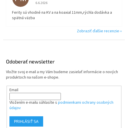
Hodnotenie obchodu je 5 z 5 hviezdičiek.
6.6.2026
Ferity sú vhodné na KV a na koaxial 11mm,rýchla dodávka a
spätná väzba
Zobraziť ďalšie recenzie
Z
á
p
ä
Odoberať newsletter
t
Vložte svoj e-mail a my Vám budeme zasielať informácie o nových
i
produktoch na našom e-shope.
e
Email
Vložením e-mailu súhlasíte s
podmienkami ochrany osobných
údajov
PRIHLÁSIŤ SA