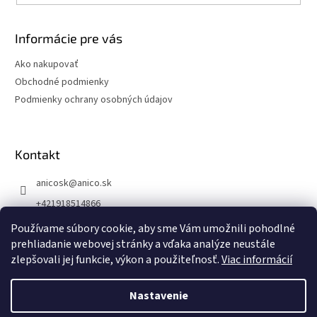
Informácie pre vás
Ako nakupovať
Obchodné podmienky
Podmienky ochrany osobných údajov
Kontakt
anicosk
@
anico.sk
+421918514866
ANICO Slovakia
Používame súbory cookie, aby sme Vám umožnili pohodlné
prehliadanie webovej stránky a vďaka analýze neustále
anico_slovakia
zlepšovali jej funkcie, výkon a použiteľnosť.
Viac informácií
Nastavenie
Vytvoril Shoptet
6.8.2026 DOVOLENKA