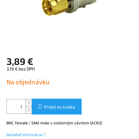
3,89 €
3,16 € bez DPH
Jednotková
Na objednávku
cena:
Pridať do košíka
BNC female / SMA male s vnútorným závitom (ACN3)
Detailné informácie