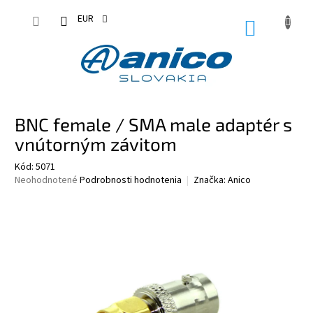
Prejsť
na
EUR
NÁKUPN
obsah
KOŠÍK
BNC female / SMA male adaptér s
vnútorným závitom
Kód:
5071
Priemerné
Neohodnotené
Podrobnosti hodnotenia
Značka:
Anico
hodnotenie
produktu
je
0,0
z
5
hviezdičiek.