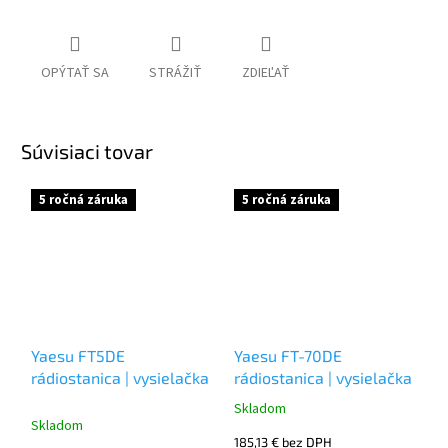
OPÝTAŤ SA
STRÁŽIŤ
ZDIEĽAŤ
Súvisiaci tovar
5 ročná záruka
5 ročná záruka
Yaesu FT5DE
Yaesu FT-70DE
rádiostanica | vysielačka
rádiostanica | vysielačka
Skladom
Priemerné
Skladom
hodnotenie
185,13 € bez DPH