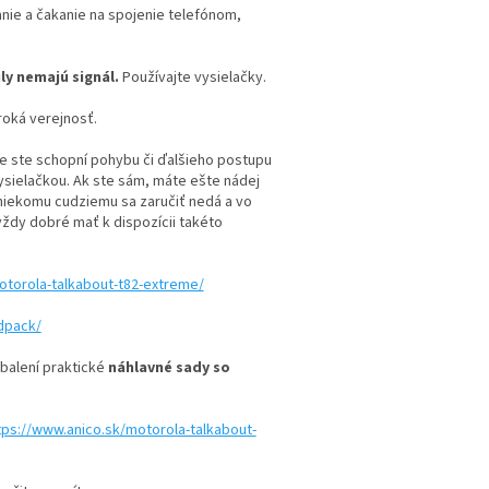
nie a čakanie na spojenie telefónom,
ly nemajú signál.
Používajte vysielačky.
roká verejnosť.
ie ste schopní pohybu či ďalšieho postupu
sielačkou. Ak ste sám, máte ešte nádej
niekomu cudziemu sa zaručiť nedá a vo
 vždy dobré mať k dispozícii takéto
otorola-talkabout-t82-extreme/
dpack/
balení praktické
náhlavné sady so
tps://www.anico.sk/motorola-talkabout-