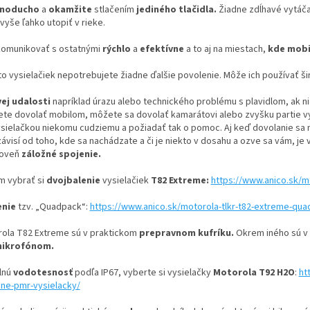
dnoducho
a
okamžite
stlačením
jediného tlačidla.
Žiadne zdĺhavé vytáča
yše ľahko utopiť v rieke.
komunikovať s ostatnými
rýchlo
a
efektívne
a to aj na miestach,
kde mobi
to vysielačiek nepotrebujete žiadne ďalšie povolenie. Môže ich používať ši
vej udalosti
napríklad úrazu alebo technického problému s plavidlom, ak n
ete dovolať mobilom, môžete sa dovolať kamarátovi alebo zvyšku partie vy
ysielačkou niekomu cudziemu a požiadať tak o pomoc. Aj keď dovolanie sa 
závisí od toho, kde sa nachádzate a či je niekto v dosahu a ozve sa vám, je
roveň
záložné spojenie.
 vybrať si
dvojbalenie
vysielačiek
T82 Extreme:
https://www.anico.sk/m
enie
tzv. „Quadpack“:
https://www.anico.sk/motorola-tlkr-t82-extreme-qua
rola T82 Extreme sú v praktickom
prepravnom kufríku.
Okrem iného sú v 
mikrofónom.
lnú
vodotesnosť
podľa IP67, vyberte si vysielačky
Motorola T92 H2O
:
ht
ne-pmr-vysielacky/