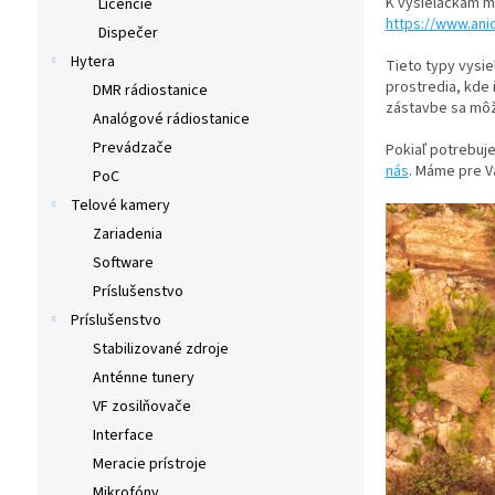
K vysielačkám m
Licencie
https://www.ani
Dispečer
Hytera
Tieto typy vysie
prostredia, kde
DMR rádiostanice
zástavbe sa môže
Analógové rádiostanice
Prevádzače
Pokiaľ potrebuje
nás
. Máme pre V
PoC
Telové kamery
Zariadenia
Software
Príslušenstvo
Príslušenstvo
Stabilizované zdroje
Anténne tunery
VF zosilňovače
Interface
Meracie prístroje
Mikrofóny