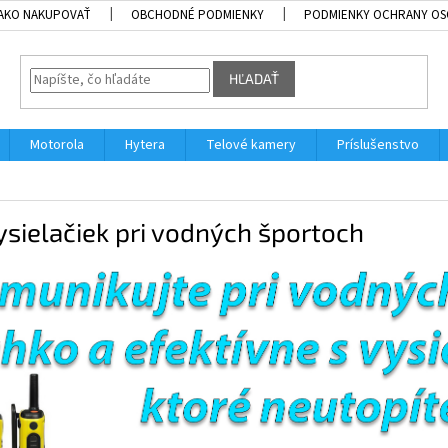
AKO NAKUPOVAŤ
OBCHODNÉ PODMIENKY
PODMIENKY OCHRANY OS
HĽADAŤ
Motorola
Hytera
Telové kamery
Príslušenstvo
ysielačiek pri vodných športoch