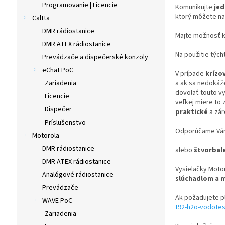
Programovanie | Licencie
Komunikujte
je
ktorý môžete nav
Caltta
DMR rádiostanice
Majte možnosť 
DMR ATEX rádiostanice
Na použitie tých
Prevádzače a dispečerské konzoly
eChat PoC
V prípade
krízo
a ak sa nedokáž
Zariadenia
dovolať touto v
Licencie
veľkej miere to 
Dispečer
praktické
a zá
Príslušenstvo
Odporúčame Vám
Motorola
DMR rádiostanice
alebo
štvorbal
DMR ATEX rádiostanice
Vysielačky Moto
Analógové rádiostanice
slúchadlom a 
Prevádzače
Ak požadujete p
WAVE PoC
t92-h2o-vodotes
Zariadenia