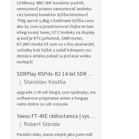
10 Mínusy: BNC VHF konektor pod HF,
nemoznosť priamo namontovať anténku
cez lomený konektor Vyššia hmotnosť
750g oproti 1,6kg s batériami Vyššia cena
ako by som si predstavoval Chýba mi tam
integrovaný tuner, UTC hodinky na displeji
aj keď je RTC prítomné, SWR meter,
BT,WiFi modul Už som sa s ňou skamarátil,
začiatky boli ťažké a zatiaľ trénujem cez
domácu anténu pokiaľ sa počasie vonku
nezlepší.
SDRPlay RSPdx-R2 14-bit SDR prijímač 1kHz-2GHz
Stanislav Kostka
|
Hodnotenie produktu je 5 z 5 hviezdičiek.
upgrade z rtl-sdr blog4, som spokojny, ma
softwarove prepinanie anten a funguje
velmi dobre so sdr-console.
Yaesu FT-4XE rádiostanica | vysielačka
Robert Stenda
|
Hodnotenie produktu je 5 z 5 hviezdičiek.
Parádní rádio, menu stejné jako jsem měl