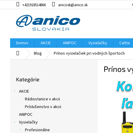
Prejsť
+421918514866
anicosk@anico.sk
na
obsah
Domov
AKCIE
ANIPOC
Vysielačky
Caltta
Domov
Blog
Prínos vysielačiek pri vodných športoch
B
Prínos v
o
Preskočiť
č
Kategórie
kategórie
n
ý
AKCIE
p
Rádiostanice v akcii
a
Príslušenstvo v akcii
n
e
ANIPOC
l
Vysielačky
Profesionálne