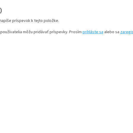
)
napíše príspevok k tejto položke.
 používatelia môžu pridávať príspevky. Prosím
prihláste sa
alebo sa
zaregis