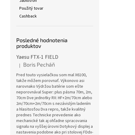
Jablotron
Použitý tovar
Cashback
Posledné hodnotenia
produktov
Yaesu FTX-1 FIELD
Boris Pecháň
|
Hodnotenie produktu je 5 z 5 hviezdičiek.
Pred touto vysielačkou som mal X6100,
takže môžem porovnať. Výkonovo asi
narovnako Výdržou batérie som ešte
neporovnával Super: plus pásma 70m, 2m,
70cm Dve jednotky RX: HF+2m/70cm alebo
2m/70cm+2m/70cm s nezávislým ladením
a hlasitosťou Dva repro, takže kvalitný
prednes Technicke prevedenie ako
mechanické tak aj ohľadne spracovania
signalu na vyššej úrovni Dotykový displej a
nastavenia podobne ako pri stolovej FDdx-