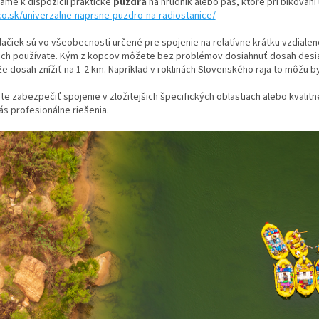
áme k dispozícii praktické
puzdra
na hrudník alebo pás, ktoré pri bikovaní 
co.sk/univerzalne-naprsne-puzdro-na-radiostanice/
lačiek sú vo všeobecnosti určené pre spojenie na relatívne krátku vzdialen
 ich používate. Kým z kopcov môžete bez problémov dosiahnuť dosah desia
 dosah znížiť na 1-2 km. Napríklad v roklinách Slovenského raja to môžu b
te zabezpečiť spojenie v zložitejšich špecifických oblastiach alebo kvali
ás profesionálne riešenia.