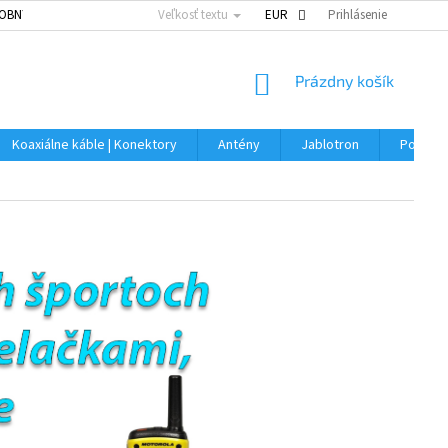
OBNÝCH ÚDAJOV
Veľkosť textu
EUR
Prihlásenie
NÁKUPNÝ
Prázdny košík
KOŠÍK
Koaxiálne káble | Konektory
Antény
Jablotron
Použitý