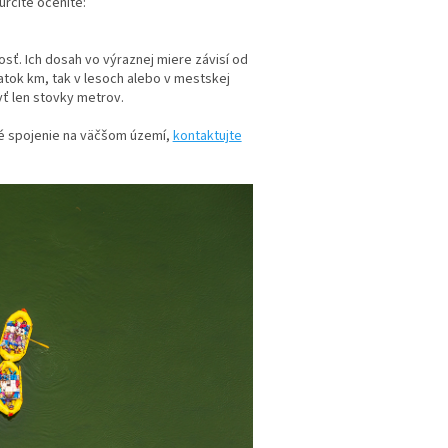
určite oceníte:
osť. Ich dosah vo výraznej miere závisí od
tok km, tak v lesoch alebo v mestskej
yť len stovky metrov.
tné spojenie na väčšom území,
kontaktujte