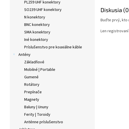
PL259 UHF konektory
Diskusia (0
SO239 UHF konektory
N konektory
Buďte prvý, kto 
BNC konektory
Len registrovaní
SMA konektory
Iné konektory
Príslušenstvo pre koaxiálne káble
Antény
Základňové
Mobilné | Portable
Gumené
Rotátory
Prepínače
Magnety
Baluny | Ununy
Ferity | Toroidy
Anténne príslušenstvo