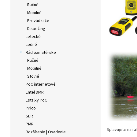
Ručné
Mobilné
Prevádzače
Dispečing
Letecké
Lodné
Rádioamatérske
Ručné
Mobilné
Stolné
PoC internetové
Entel DMR
Estalky PoC
Inrico
SDR
PMR
Splavujete na ra
Rozšírenie | Osadenie